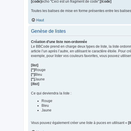
[code]
echo "Ceci est un fragment de code";
[/code]
Toutes les balises de mise en forme présentes entre les balise
Haut
Genèse de listes
Création d’une liste non-ordonnée
Le BBCode prend en charge deux types de liste, la liste ordon
article l’un après l’autre, en utilisant le caractère étoile. Pour
exemple, pour lister vos couleurs favorites, vous pouvez utiliser
[list]
[*]
Rouge
[*]
Bleu
[*]
Jaune
[/list]
Ce qui deviendra la liste :
Rouge
Bleu
Jaune
Vous pouvez également créer une liste à puces en utilisant «
[l