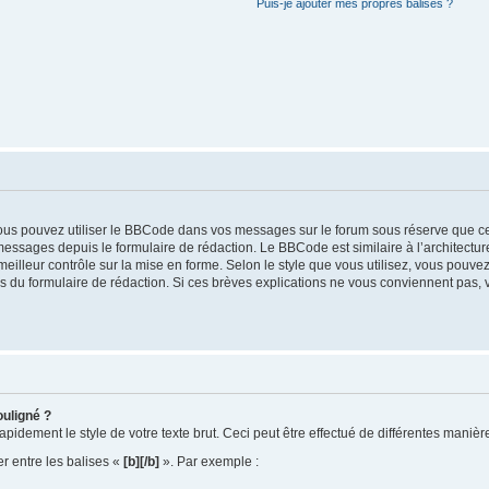
Puis-je ajouter mes propres balises ?
pouvez utiliser le BBCode dans vos messages sur le forum sous réserve que cette 
ssages depuis le formulaire de rédaction. Le BBCode est similaire à l’architectu
 un meilleur contrôle sur la mise en forme. Selon le style que vous utilisez, vous pouv
 du formulaire de rédaction. Si ces brèves explications ne vous conviennent pas, v
ouligné ?
idement le style de votre texte brut. Ceci peut être effectué de différentes manière
er entre les balises «
[b][/b]
». Par exemple :