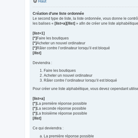
Haut
Création d’une liste ordonnée
Le second type de liste, la liste ordonnée, vous donne le contrôl
les balises «
[list=a][/list]
» afin de créer une liste alphabétique
[list=1]
[*]
Faire les boutiques
[*]
Acheter un nouvel ordinateur
[*]
Râler contre l’ordinateur lorsqu’il est bloqué
[/list]
Deviendra :
Faire les boutiques
Acheter un nouvel ordinateur
Râler contre l’ordinateur lorsqu’il est bloqué
Pour créer une liste alphabétique, vous devez cependant utilise
[list=a]
[*]
La première réponse possible
[*]
La seconde réponse possible
[*]
La troisième réponse possible
[/list]
Ce qui deviendra :
La première réponse possible