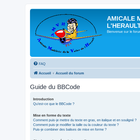
AMICALE 
L'HERAUL
Bienvenue sur le for
FAQ
Accueil
Accueil du forum
Guide du BBCode
Introduction
Qu’est-ce que le BBCode ?
Mise en forme du texte
Comment puis-je mettre du texte en gras, en italique et en souligné ?
Comment puis-je modifier la taille ou la couleur du texte ?
Puis-je combiner des balises de mise en forme ?