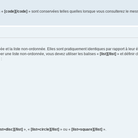
s «
[code][/code]
» sont conservées telles quelles lorsque vous consulterez le mes
née et la liste non-ordonnée. Elles sont pratiquement identiques par rapport à leu
 créer une liste non-ordonnée, vous devez utiliser les balises «
[list][/list]
» et définir c
 :
ist=disc][/list]
», «
[list=circle][/list]
» ou «
[list=square][/list]
».