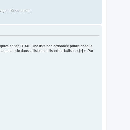
sage ultérieurement.
r équivalent en HTML. Une liste non-ordonnée publie chaque
haque article dans la liste en utilisant les balises «
[*]
». Par