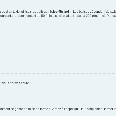
rtie d’un texte, utilisez les balises «
[size=][/size]
». Les balises dépendent du style
 pourcentage, commençant de 50 (minuscule) et allant jusqu’à 200 (énorme). Par e
e, vous pouvez écrire :
mment ce genre de mise en forme ! Gardez à l’esprit qu’il faut simplement fermer l