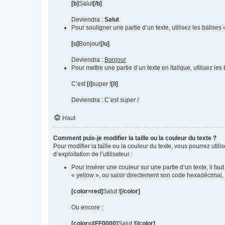
[b]
Salut
[/b]
Deviendra :
Salut
Pour souligner une partie d’un texte, utilisez les balises
[u]
Bonjour
[/u]
Deviendra :
Bonjour
Pour mettre une partie d’un texte en italique, utilisez les
C’est
[i]
super !
[/i]
Deviendra : C’est
super !
Haut
Comment puis-je modifier la taille ou la couleur du texte ?
Pour modifier la taille ou la couleur du texte, vous pourrez uti
d’exploitation de l’utilisateur :
Pour insérer une couleur sur une partie d’un texte, il fau
« yellow », ou saisir directement son code hexadécimal,
[color=red]
Salut !
[/color]
Ou encore :
[color=#FF0000]
Salut !
[/color]