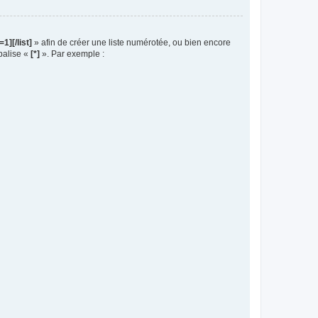
t=1][/list]
» afin de créer une liste numérotée, ou bien encore
 balise «
[*]
». Par exemple :