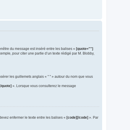
 fenêtre du message est inséré entre les balises «
[quote=""]
ple, pour citer une partie d’un texte rédigé par M. Blobby,
sérer les guillemets anglais « " " » autour du nom que vous
[/quote]
». Lorsque vous consulterez le message
evez enfermer le texte entre les balises «
[code][/code]
». Par