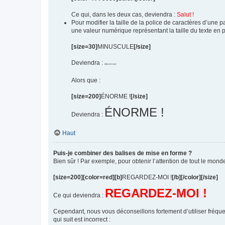
Ce qui, dans les deux cas, deviendra :
Salut !
Pour modifier la taille de la police de caractères d’une pa
une valeur numérique représentant la taille du texte en
[size=30]
MINUSCULE
[/size]
Deviendra :
MINUSCULE
Alors que :
[size=200]
ÉNORME !
[/size]
ÉNORME !
Deviendra :
Haut
Puis-je combiner des balises de mise en forme ?
Bien sûr ! Par exemple, pour obtenir l’attention de tout le mond
[size=200][color=red][b]
REGARDEZ-MOI !
[/b][/color][/size]
REGARDEZ-MOI !
Ce qui deviendra :
Cependant, nous vous déconseillons fortement d’utiliser fréque
qui suit est incorrect :