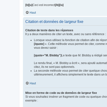
[b][u]
Ceci est incorrect
[/b][/u]
Haut
Citation et données de largeur fixe
Citation de texte dans les réponses
Il y a deux manières de citer un texte, avec ou sans référence :
Lorsque vous utilisez la fonction de citation afin de rép
[/quote]
». Cette méthode vous permet de citer, comme ré
vous devez saisir :
[quote="M. Blobby"]
Le texte que M. Blobby a rédigé sera
Le rendu final, « M. Blobby a écrit », sera ajouté automa
citez, ils ne sont pas optionnels.
La seconde méthode vous permet de citer quelque chose d
ultérieurement, il affichera simplement le texte dans un b
Haut
Mise en forme de code ou de données de largeur fixe
Si vous souhaitez insérer un fragment de code ou quelque chos
exemple :