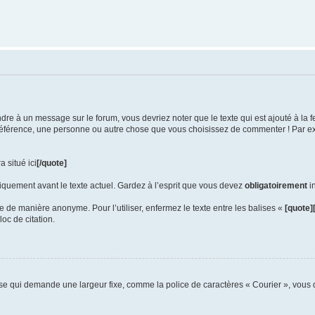
ondre à un message sur le forum, vous devriez noter que le texte qui est ajouté à la
férence, une personne ou autre chose que vous choisissez de commenter ! Par exem
 situé ici
[/quote]
tiquement avant le texte actuel. Gardez à l’esprit que vous devez
obligatoirement
in
e manière anonyme. Pour l’utiliser, enfermez le texte entre les balises «
[quote]
loc de citation.
e qui demande une largeur fixe, comme la police de caractères « Courier », vous d