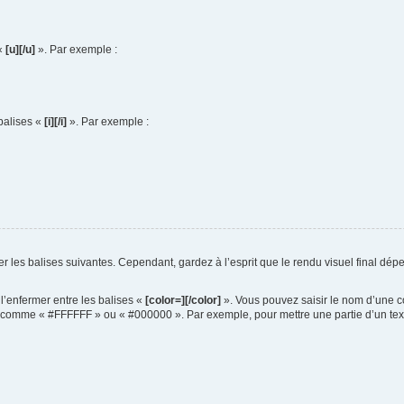
 «
[u][/u]
». Par exemple :
 balises «
[i][/i]
». Par exemple :
liser les balises suivantes. Cependant, gardez à l’esprit que le rendu visuel final 
t l’enfermer entre les balises «
[color=][/color]
». Vous pouvez saisir le nom d’une 
 comme « #FFFFFF » ou « #000000 ». Par exemple, pour mettre une partie d’un texte