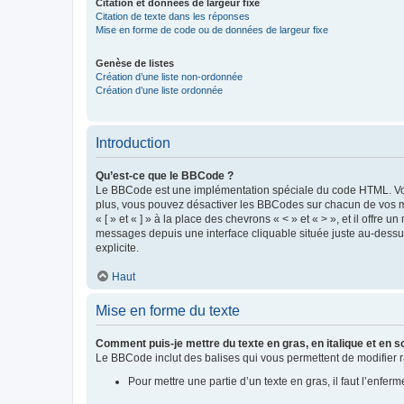
Citation et données de largeur fixe
Citation de texte dans les réponses
Mise en forme de code ou de données de largeur fixe
Genèse de listes
Création d’une liste non-ordonnée
Création d’une liste ordonnée
Introduction
Qu’est-ce que le BBCode ?
Le BBCode est une implémentation spéciale du code HTML. Vous 
plus, vous pouvez désactiver les BBCodes sur chacun de vos me
« [ » et « ] » à la place des chevrons « < » et « > », et il offre
messages depuis une interface cliquable située juste au-dessus
explicite.
Haut
Mise en forme du texte
Comment puis-je mettre du texte en gras, en italique et en s
Le BBCode inclut des balises qui vous permettent de modifier rap
Pour mettre une partie d’un texte en gras, il faut l’enferm