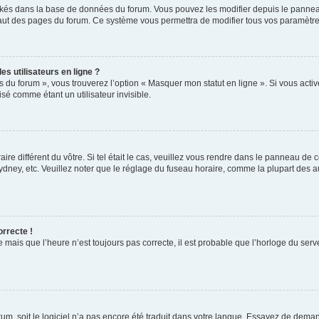
ockés dans la base de données du forum. Vous pouvez les modifier depuis le panneau 
haut des pages du forum. Ce système vous permettra de modifier tous vos paramètre
s utilisateurs en ligne ?
s du forum », vous trouverez l’option « Masquer mon statut en ligne ». Si vous activ
é comme étant un utilisateur invisible.
aire différent du vôtre. Si tel était le cas, veuillez vous rendre dans le panneau de co
ey, etc. Veuillez noter que le réglage du fuseau horaire, comme la plupart des autr
orrecte !
 mais que l’heure n’est toujours pas correcte, il est probable que l’horloge du serve
orum, soit le logiciel n’a pas encore été traduit dans votre langue. Essayez de deman