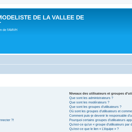
MODELISTE DE LA VALLEE DE
T
um de l'AMVH
Niveaux des utilisateurs et groupes d’uti
Que sont les administrateurs ?
Que sont les modérateurs ?
Que sont les groupes d’utilisateurs ?
Où sont les groupes d’utilisateurs et commen
Comment puis-je devenir le responsable d’un
nnecter ?!
Pourquoi certains groupes d’utilisateurs app
Qu’est-ce qu’un « groupe d’utilisateurs par 
Qu’est-ce que le lien « L’équipe » ?