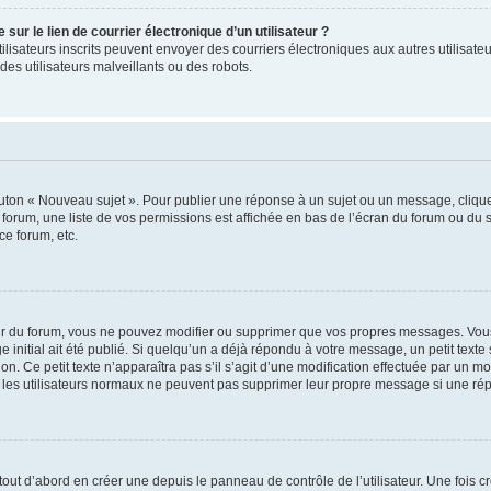
ur le lien de courrier électronique d’un utilisateur ?
s utilisateurs inscrits peuvent envoyer des courriers électroniques aux autres utili
es utilisateurs malveillants ou des robots.
outon « Nouveau sujet ». Pour publier une réponse à un sujet ou un message, cliqu
 forum, une liste de vos permissions est affichée en bas de l’écran du forum ou du
ce forum, etc.
r du forum, vous ne pouvez modifier ou supprimer que vos propres messages. Vou
 initial ait été publié. Si quelqu’un a déjà répondu à votre message, un petit text
ion. Ce petit texte n’apparaîtra pas s’il s’agit d’une modification effectuée par un 
ue les utilisateurs normaux ne peuvent pas supprimer leur propre message si une ré
ut d’abord en créer une depuis le panneau de contrôle de l’utilisateur. Une fois c