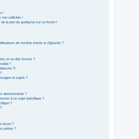
s !
non sollicités !
e de la part de quelqu’un sur ce forum !
lisateurs de ma liste d’amis et d’ignorés ?
ans un ou des forums ?
sultat ?
blanche ?!
?
ssages et sujets ?
t les abonnements ?
onner à un sujet spécifique ?
ifique ?
 ?
ce forum ?
s jointes ?