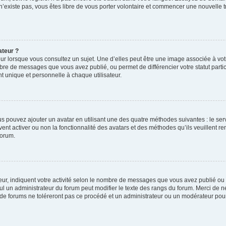
 n’existe pas, vous êtes libre de vous porter volontaire et commencer une nouvelle t
ateur ?
ur lorsque vous consultez un sujet. Une d’elles peut être une image associée à vo
mbre de messages que vous avez publié, ou permet de différencier votre statut parti
 unique et personnelle à chaque utilisateur.
ous pouvez ajouter un avatar en utilisant une des quatre méthodes suivantes : le serv
ent activer ou non la fonctionnalité des avatars et des méthodes qu’ils veuillent ren
forum.
ur, indiquent votre activité selon le nombre de messages que vous avez publié ou id
eul un administrateur du forum peut modifier le texte des rangs du forum. Merci de 
de forums ne toléreront pas ce procédé et un administrateur ou un modérateur pou