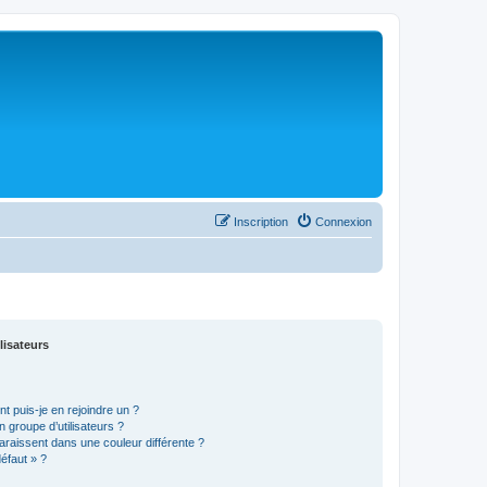
Inscription
Connexion
lisateurs
t puis-je en rejoindre un ?
 groupe d’utilisateurs ?
araissent dans une couleur différente ?
défaut » ?