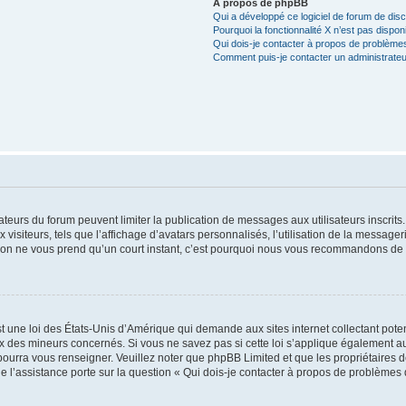
À propos de phpBB
Qui a développé ce logiciel de forum de dis
Pourquoi la fonctionnalité X n’est pas dispon
Qui dois-je contacter à propos de problèmes
Comment puis-je contacter un administrateu
trateurs du forum peuvent limiter la publication de messages aux utilisateurs inscri
visiteurs, tels que l’affichage d’avatars personnalisés, l’utilisation de la messager
ription ne vous prend qu’un court instant, c’est pourquoi nous vous recommandons de l
t une loi des États-Unis d’Amérique qui demande aux sites internet collectant pot
 des mineurs concernés. Si vous ne savez pas si cette loi s’applique également au
 pourra vous renseigner. Veuillez noter que phpBB Limited et que les propriétaires
ue l’assistance porte sur la question « Qui dois-je contacter à propos de problèmes 