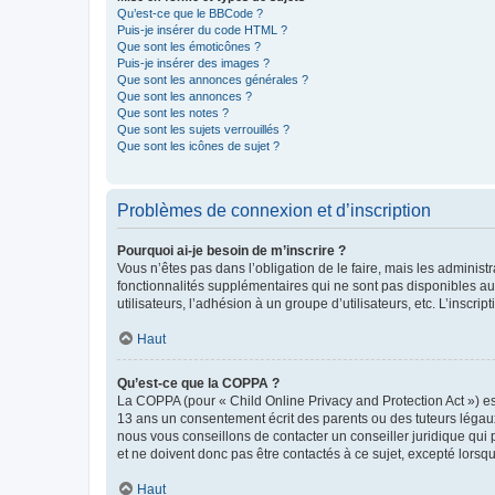
Qu’est-ce que le BBCode ?
Puis-je insérer du code HTML ?
Que sont les émoticônes ?
Puis-je insérer des images ?
Que sont les annonces générales ?
Que sont les annonces ?
Que sont les notes ?
Que sont les sujets verrouillés ?
Que sont les icônes de sujet ?
Problèmes de connexion et d’inscription
Pourquoi ai-je besoin de m’inscrire ?
Vous n’êtes pas dans l’obligation de le faire, mais les adminis
fonctionnalités supplémentaires qui ne sont pas disponibles aux 
utilisateurs, l’adhésion à un groupe d’utilisateurs, etc. L’insc
Haut
Qu’est-ce que la COPPA ?
La COPPA (pour « Child Online Privacy and Protection Act ») es
13 ans un consentement écrit des parents ou des tuteurs légaux
nous vous conseillons de contacter un conseiller juridique qui
et ne doivent donc pas être contactés à ce sujet, excepté lorsq
Haut