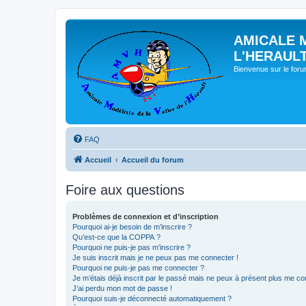
AMICALE 
L'HERAUL
Bienvenue sur le for
FAQ
Accueil
Accueil du forum
Foire aux questions
Problèmes de connexion et d’inscription
Pourquoi ai-je besoin de m’inscrire ?
Qu’est-ce que la COPPA ?
Pourquoi ne puis-je pas m’inscrire ?
Je suis inscrit mais je ne peux pas me connecter !
Pourquoi ne puis-je pas me connecter ?
Je m’étais déjà inscrit par le passé mais ne peux à présent plus me co
J’ai perdu mon mot de passe !
Pourquoi suis-je déconnecté automatiquement ?