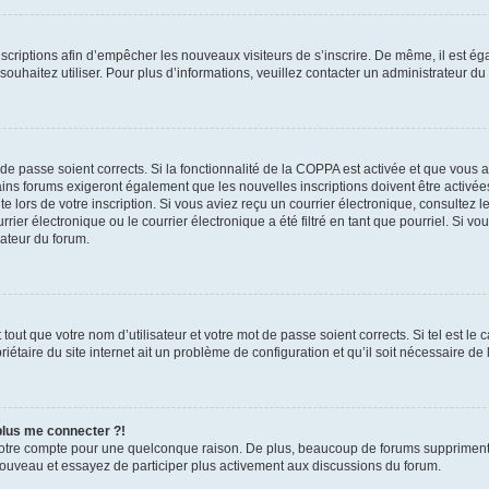
inscriptions afin d’empêcher les nouveaux visiteurs de s’inscrire. De même, il est é
s souhaitez utiliser. Pour plus d’informations, veuillez contacter un administrateur du
t de passe soient corrects. Si la fonctionnalité de la COPPA est activée et que vous 
ains forums exigeront également que les nouvelles inscriptions doivent être activée
te lors de votre inscription. Si vous aviez reçu un courrier électronique, consultez l
r électronique ou le courrier électronique a été filtré en tant que pourriel. Si vo
rateur du forum.
out que votre nom d’utilisateur et votre mot de passe soient corrects. Si tel est le
iétaire du site internet ait un problème de configuration et qu’il soit nécessaire de l
 plus me connecter ?!
votre compte pour une quelconque raison. De plus, beaucoup de forums suppriment pér
 nouveau et essayez de participer plus activement aux discussions du forum.