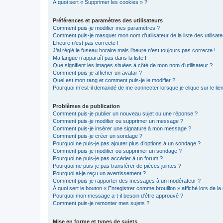
À quoi sert « Supprimer les cookies » ?
Préférences et paramètres des utilisateurs
Comment puis-je modifier mes paramètres ?
Comment puis-je masquer mon nom d’utilisateur de la liste des utilisate
L’heure n’est pas correcte !
J’ai réglé le fuseau horaire mais l’heure n’est toujours pas correcte !
Ma langue n’apparaît pas dans la liste !
Que signifient les images situées à côté de mon nom d’utilisateur ?
Comment puis-je afficher un avatar ?
Quel est mon rang et comment puis-je le modifier ?
Pourquoi m’est-il demandé de me connecter lorsque je clique sur le lien 
Problèmes de publication
Comment puis-je publier un nouveau sujet ou une réponse ?
Comment puis-je modifier ou supprimer un message ?
Comment puis-je insérer une signature à mon message ?
Comment puis-je créer un sondage ?
Pourquoi ne puis-je pas ajouter plus d’options à un sondage ?
Comment puis-je modifier ou supprimer un sondage ?
Pourquoi ne puis-je pas accéder à un forum ?
Pourquoi ne puis-je pas transférer de pièces jointes ?
Pourquoi ai-je reçu un avertissement ?
Comment puis-je rapporter des messages à un modérateur ?
À quoi sert le bouton « Enregistrer comme brouillon » affiché lors de la 
Pourquoi mon message a-t-il besoin d’être approuvé ?
Comment puis-je remonter mes sujets ?
Mise en forme et types de sujets