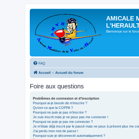
AMICALE 
L'HERAUL
Bienvenue sur le for
FAQ
Accueil
Accueil du forum
Foire aux questions
Problèmes de connexion et d’inscription
Pourquoi ai-je besoin de m’inscrire ?
Qu’est-ce que la COPPA ?
Pourquoi ne puis-je pas m’inscrire ?
Je suis inscrit mais je ne peux pas me connecter !
Pourquoi ne puis-je pas me connecter ?
Je m’étais déjà inscrit par le passé mais ne peux à présent plus me co
J’ai perdu mon mot de passe !
Pourquoi suis-je déconnecté automatiquement ?