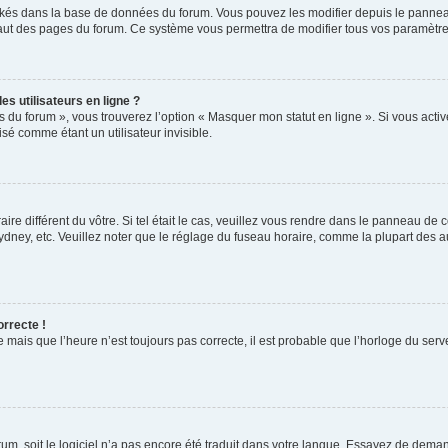
ockés dans la base de données du forum. Vous pouvez les modifier depuis le panneau 
haut des pages du forum. Ce système vous permettra de modifier tous vos paramètre
s utilisateurs en ligne ?
s du forum », vous trouverez l’option « Masquer mon statut en ligne ». Si vous activ
é comme étant un utilisateur invisible.
aire différent du vôtre. Si tel était le cas, veuillez vous rendre dans le panneau de co
ey, etc. Veuillez noter que le réglage du fuseau horaire, comme la plupart des autr
orrecte !
 mais que l’heure n’est toujours pas correcte, il est probable que l’horloge du serve
orum, soit le logiciel n’a pas encore été traduit dans votre langue. Essayez de deman