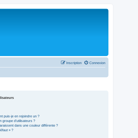
Inscription
Connexion
lisateurs
t puis-je en rejoindre un ?
 groupe d’utilisateurs ?
araissent dans une couleur différente ?
défaut » ?