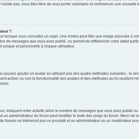
 n’existe pas, vous êtes libre de vous porter volontaire et commencer une nouvelle t
ateur ?
ur lorsque vous consultez un sujet. Une d’elles peut être une image associée à vo
mbre de messages que vous avez publié, ou permet de différencier votre statut parti
 unique et personnelle à chaque utilisateur.
ous pouvez ajouter un avatar en utilisant une des quatre méthodes suivantes : le serv
ent activer ou non la fonctionnalité des avatars et des méthodes qu’ils veuillent ren
forum.
ur, indiquent votre activité selon le nombre de messages que vous avez publié ou id
eul un administrateur du forum peut modifier le texte des rangs du forum. Merci de 
de forums ne toléreront pas ce procédé et un administrateur ou un modérateur pou