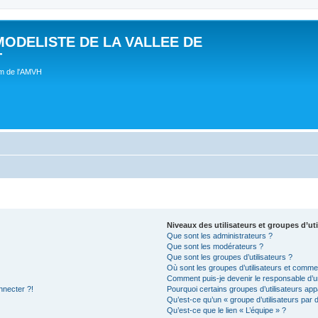
MODELISTE DE LA VALLEE DE
T
um de l'AMVH
Niveaux des utilisateurs et groupes d’uti
Que sont les administrateurs ?
Que sont les modérateurs ?
Que sont les groupes d’utilisateurs ?
Où sont les groupes d’utilisateurs et commen
Comment puis-je devenir le responsable d’un
nnecter ?!
Pourquoi certains groupes d’utilisateurs app
Qu’est-ce qu’un « groupe d’utilisateurs par 
Qu’est-ce que le lien « L’équipe » ?