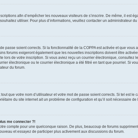
inscriptions afin d’empêcher les nouveaux visiteurs de s’inscrire. De même, il est é
s souhaitez utiliser. Pour plus d’informations, veuillez contacter un administrateur du
t de passe soient corrects. Si la fonctionnalité de la COPPA est activée et que vous 
ains forums exigeront également que les nouvelles inscriptions doivent être activée
te lors de votre inscription. Si vous aviez reçu un courrier électronique, consultez l
r électronique ou le courrier électronique a été filtré en tant que pourriel. Si vo
rateur du forum.
out que votre nom d’utilisateur et votre mot de passe soient corrects. Si tel est le
iétaire du site internet ait un problème de configuration et qu’il soit nécessaire de l
 plus me connecter ?!
votre compte pour une quelconque raison. De plus, beaucoup de forums suppriment pér
 nouveau et essayez de participer plus activement aux discussions du forum.