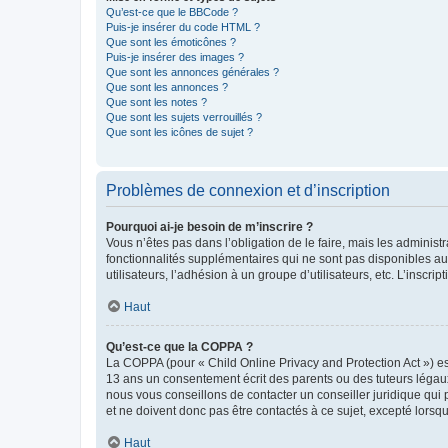
Qu’est-ce que le BBCode ?
Puis-je insérer du code HTML ?
Que sont les émoticônes ?
Puis-je insérer des images ?
Que sont les annonces générales ?
Que sont les annonces ?
Que sont les notes ?
Que sont les sujets verrouillés ?
Que sont les icônes de sujet ?
Problèmes de connexion et d’inscription
Pourquoi ai-je besoin de m’inscrire ?
Vous n’êtes pas dans l’obligation de le faire, mais les adminis
fonctionnalités supplémentaires qui ne sont pas disponibles aux 
utilisateurs, l’adhésion à un groupe d’utilisateurs, etc. L’insc
Haut
Qu’est-ce que la COPPA ?
La COPPA (pour « Child Online Privacy and Protection Act ») es
13 ans un consentement écrit des parents ou des tuteurs légaux
nous vous conseillons de contacter un conseiller juridique qui
et ne doivent donc pas être contactés à ce sujet, excepté lorsq
Haut