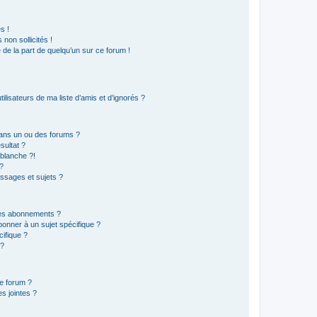
s !
non sollicités !
e de la part de quelqu’un sur ce forum !
lisateurs de ma liste d’amis et d’ignorés ?
ans un ou des forums ?
sultat ?
blanche ?!
?
ssages et sujets ?
t les abonnements ?
onner à un sujet spécifique ?
ifique ?
 ?
ce forum ?
s jointes ?