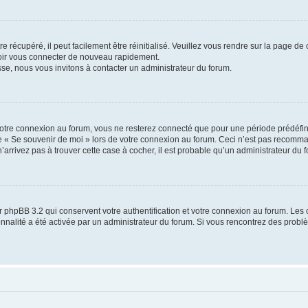
 récupéré, il peut facilement être réinitialisé. Veuillez vous rendre sur la page de
voir vous connecter de nouveau rapidement.
sse, nous vous invitons à contacter un administrateur du forum.
otre connexion au forum, vous ne resterez connecté que pour une période prédéfinie
se « Se souvenir de moi » lors de votre connexion au forum. Ceci n’est pas recomm
’arrivez pas à trouver cette case à cocher, il est probable qu’un administrateur du fo
 phpBB 3.2 qui conservent votre authentification et votre connexion au forum. Les 
tionnalité a été activée par un administrateur du forum. Si vous rencontrez des pro