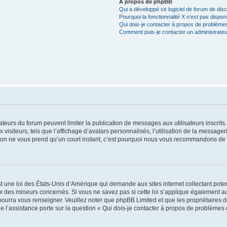
À propos de phpBB
Qui a développé ce logiciel de forum de dis
Pourquoi la fonctionnalité X n’est pas dispon
Qui dois-je contacter à propos de problèmes
Comment puis-je contacter un administrateu
trateurs du forum peuvent limiter la publication de messages aux utilisateurs inscri
visiteurs, tels que l’affichage d’avatars personnalisés, l’utilisation de la messager
ription ne vous prend qu’un court instant, c’est pourquoi nous vous recommandons de l
t une loi des États-Unis d’Amérique qui demande aux sites internet collectant pot
 des mineurs concernés. Si vous ne savez pas si cette loi s’applique également au
 pourra vous renseigner. Veuillez noter que phpBB Limited et que les propriétaires
ue l’assistance porte sur la question « Qui dois-je contacter à propos de problèmes 