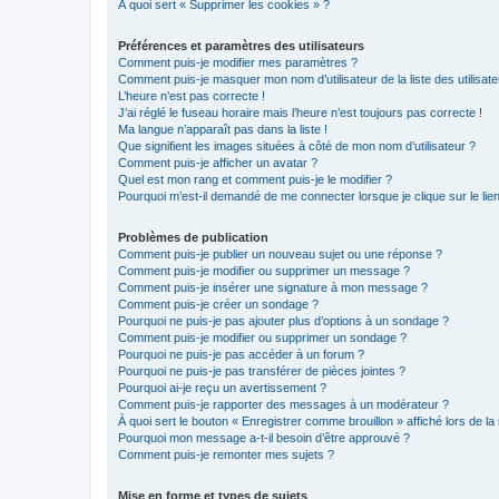
À quoi sert « Supprimer les cookies » ?
Préférences et paramètres des utilisateurs
Comment puis-je modifier mes paramètres ?
Comment puis-je masquer mon nom d’utilisateur de la liste des utilisate
L’heure n’est pas correcte !
J’ai réglé le fuseau horaire mais l’heure n’est toujours pas correcte !
Ma langue n’apparaît pas dans la liste !
Que signifient les images situées à côté de mon nom d’utilisateur ?
Comment puis-je afficher un avatar ?
Quel est mon rang et comment puis-je le modifier ?
Pourquoi m’est-il demandé de me connecter lorsque je clique sur le lien 
Problèmes de publication
Comment puis-je publier un nouveau sujet ou une réponse ?
Comment puis-je modifier ou supprimer un message ?
Comment puis-je insérer une signature à mon message ?
Comment puis-je créer un sondage ?
Pourquoi ne puis-je pas ajouter plus d’options à un sondage ?
Comment puis-je modifier ou supprimer un sondage ?
Pourquoi ne puis-je pas accéder à un forum ?
Pourquoi ne puis-je pas transférer de pièces jointes ?
Pourquoi ai-je reçu un avertissement ?
Comment puis-je rapporter des messages à un modérateur ?
À quoi sert le bouton « Enregistrer comme brouillon » affiché lors de la 
Pourquoi mon message a-t-il besoin d’être approuvé ?
Comment puis-je remonter mes sujets ?
Mise en forme et types de sujets