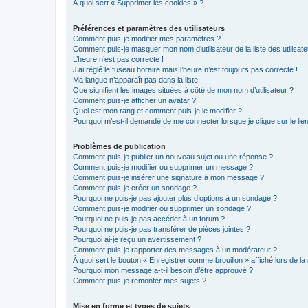
À quoi sert « Supprimer les cookies » ?
Préférences et paramètres des utilisateurs
Comment puis-je modifier mes paramètres ?
Comment puis-je masquer mon nom d’utilisateur de la liste des utilisate
L’heure n’est pas correcte !
J’ai réglé le fuseau horaire mais l’heure n’est toujours pas correcte !
Ma langue n’apparaît pas dans la liste !
Que signifient les images situées à côté de mon nom d’utilisateur ?
Comment puis-je afficher un avatar ?
Quel est mon rang et comment puis-je le modifier ?
Pourquoi m’est-il demandé de me connecter lorsque je clique sur le lien 
Problèmes de publication
Comment puis-je publier un nouveau sujet ou une réponse ?
Comment puis-je modifier ou supprimer un message ?
Comment puis-je insérer une signature à mon message ?
Comment puis-je créer un sondage ?
Pourquoi ne puis-je pas ajouter plus d’options à un sondage ?
Comment puis-je modifier ou supprimer un sondage ?
Pourquoi ne puis-je pas accéder à un forum ?
Pourquoi ne puis-je pas transférer de pièces jointes ?
Pourquoi ai-je reçu un avertissement ?
Comment puis-je rapporter des messages à un modérateur ?
À quoi sert le bouton « Enregistrer comme brouillon » affiché lors de la 
Pourquoi mon message a-t-il besoin d’être approuvé ?
Comment puis-je remonter mes sujets ?
Mise en forme et types de sujets