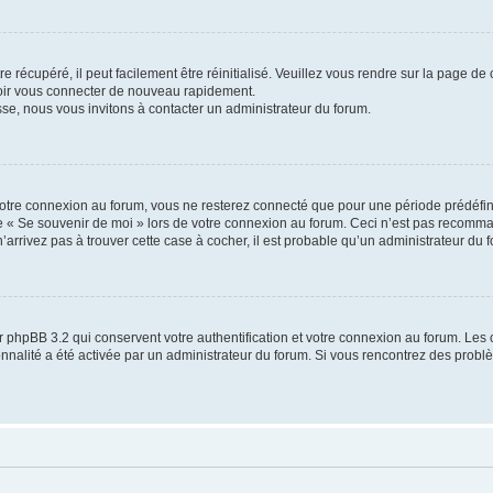
 récupéré, il peut facilement être réinitialisé. Veuillez vous rendre sur la page de
voir vous connecter de nouveau rapidement.
sse, nous vous invitons à contacter un administrateur du forum.
otre connexion au forum, vous ne resterez connecté que pour une période prédéfinie
se « Se souvenir de moi » lors de votre connexion au forum. Ceci n’est pas recomm
’arrivez pas à trouver cette case à cocher, il est probable qu’un administrateur du fo
 phpBB 3.2 qui conservent votre authentification et votre connexion au forum. Les 
tionnalité a été activée par un administrateur du forum. Si vous rencontrez des pro