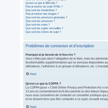
Qu’est-ce que le BBCode ?
Puis-je insérer du code HTML ?
Que sont les émoticônes ?
Puis-je insérer des images ?
Que sont les annonces générales ?
Que sont les annonces ?
Que sont les notes ?
Que sont les sujets verrouillés ?
Que sont les icônes de sujet ?
Problèmes de connexion et d’inscription
Pourquoi ai-je besoin de m’inscrire ?
Vous n’êtes pas dans l’obligation de le faire, mais les adminis
fonctionnalités supplémentaires qui ne sont pas disponibles aux 
utilisateurs, l’adhésion à un groupe d’utilisateurs, etc. L’insc
Haut
Qu’est-ce que la COPPA ?
La COPPA (pour « Child Online Privacy and Protection Act ») es
13 ans un consentement écrit des parents ou des tuteurs légaux
nous vous conseillons de contacter un conseiller juridique qui
et ne doivent donc pas être contactés à ce sujet, excepté lorsq
Haut