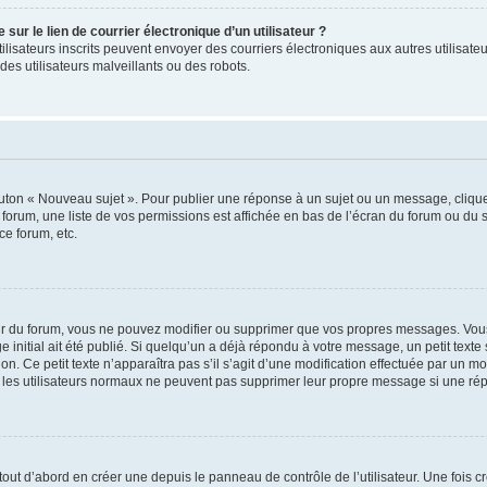
ur le lien de courrier électronique d’un utilisateur ?
s utilisateurs inscrits peuvent envoyer des courriers électroniques aux autres utili
es utilisateurs malveillants ou des robots.
outon « Nouveau sujet ». Pour publier une réponse à un sujet ou un message, cliqu
 forum, une liste de vos permissions est affichée en bas de l’écran du forum ou du
ce forum, etc.
r du forum, vous ne pouvez modifier ou supprimer que vos propres messages. Vou
 initial ait été publié. Si quelqu’un a déjà répondu à votre message, un petit text
ion. Ce petit texte n’apparaîtra pas s’il s’agit d’une modification effectuée par un 
ue les utilisateurs normaux ne peuvent pas supprimer leur propre message si une ré
ut d’abord en créer une depuis le panneau de contrôle de l’utilisateur. Une fois c