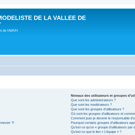
MODELISTE DE LA VALLEE DE
T
um de l'AMVH
Niveaux des utilisateurs et groupes d’uti
Que sont les administrateurs ?
Que sont les modérateurs ?
Que sont les groupes d’utilisateurs ?
Où sont les groupes d’utilisateurs et commen
Comment puis-je devenir le responsable d’un
nnecter ?!
Pourquoi certains groupes d’utilisateurs app
Qu’est-ce qu’un « groupe d’utilisateurs par 
Qu’est-ce que le lien « L’équipe » ?