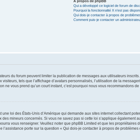
À propos de phpBB
Qui a développé ce logiciel de forum de dis
Pourquoi la fonctionnalité X n’est pas dispon
Qui dois-je contacter à propos de problèmes
Comment puis-je contacter un administrateu
trateurs du forum peuvent limiter la publication de messages aux utilisateurs inscri
visiteurs, tels que l’affichage d’avatars personnalisés, l’utilisation de la messager
ription ne vous prend qu’un court instant, c’est pourquoi nous vous recommandons de l
t une loi des États-Unis d’Amérique qui demande aux sites internet collectant pot
 des mineurs concernés. Si vous ne savez pas si cette loi s’applique également au
 pourra vous renseigner. Veuillez noter que phpBB Limited et que les propriétaires
ue l’assistance porte sur la question « Qui dois-je contacter à propos de problèmes 