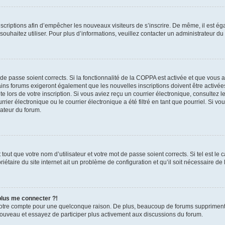
inscriptions afin d’empêcher les nouveaux visiteurs de s’inscrire. De même, il est é
s souhaitez utiliser. Pour plus d’informations, veuillez contacter un administrateur du
t de passe soient corrects. Si la fonctionnalité de la COPPA est activée et que vous 
ains forums exigeront également que les nouvelles inscriptions doivent être activée
te lors de votre inscription. Si vous aviez reçu un courrier électronique, consultez l
r électronique ou le courrier électronique a été filtré en tant que pourriel. Si vo
rateur du forum.
out que votre nom d’utilisateur et votre mot de passe soient corrects. Si tel est le
iétaire du site internet ait un problème de configuration et qu’il soit nécessaire de l
 plus me connecter ?!
votre compte pour une quelconque raison. De plus, beaucoup de forums suppriment pér
 nouveau et essayez de participer plus activement aux discussions du forum.