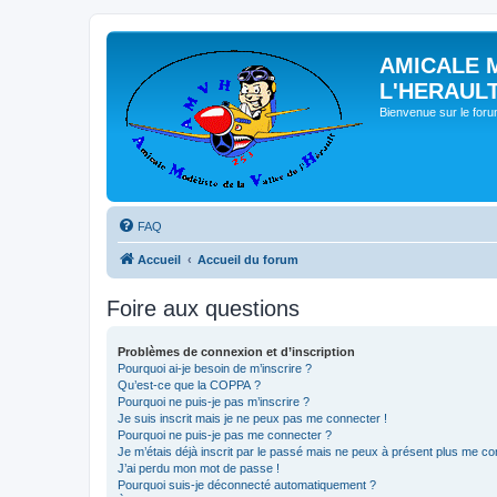
AMICALE 
L'HERAUL
Bienvenue sur le for
FAQ
Accueil
Accueil du forum
Foire aux questions
Problèmes de connexion et d’inscription
Pourquoi ai-je besoin de m’inscrire ?
Qu’est-ce que la COPPA ?
Pourquoi ne puis-je pas m’inscrire ?
Je suis inscrit mais je ne peux pas me connecter !
Pourquoi ne puis-je pas me connecter ?
Je m’étais déjà inscrit par le passé mais ne peux à présent plus me co
J’ai perdu mon mot de passe !
Pourquoi suis-je déconnecté automatiquement ?