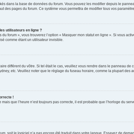
ockés dans la base de données du forum. Vous pouvez les modifier depuis le panneau 
haut des pages du forum. Ce système vous permettra de modifier tous vos paramètre
s utilisateurs en ligne ?
s du forum », vous trouverez l’option « Masquer mon statut en ligne ». Si vous activ
é comme étant un utilisateur invisible.
aire différent du vôtre. Si tel était le cas, veuillez vous rendre dans le panneau de co
ey, etc. Veuillez noter que le réglage du fuseau horaire, comme la plupart des autr
orrecte !
 mais que l’heure n’est toujours pas correcte, il est probable que l’horloge du serve
orum, soit le logiciel n’a pas encore été traduit dans votre langue. Essayez de deman