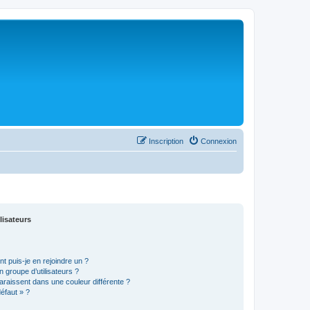
Inscription
Connexion
lisateurs
t puis-je en rejoindre un ?
 groupe d’utilisateurs ?
araissent dans une couleur différente ?
défaut » ?