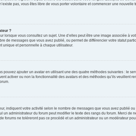
 n’existe pas, vous êtes libre de vous porter volontaire et commencer une nouvelle t
ateur ?
ur lorsque vous consultez un sujet. Une d’elles peut être une image associée à vo
mbre de messages que vous avez publié, ou permet de différencier votre statut parti
 unique et personnelle à chaque utilisateur.
ous pouvez ajouter un avatar en utilisant une des quatre méthodes suivantes : le serv
ent activer ou non la fonctionnalité des avatars et des méthodes qu’ils veuillent ren
forum.
ur, indiquent votre activité selon le nombre de messages que vous avez publié ou id
eul un administrateur du forum peut modifier le texte des rangs du forum. Merci de 
de forums ne toléreront pas ce procédé et un administrateur ou un modérateur pou