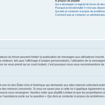
À propos de phpBB
Qui a développé ce logiciel de forum de dis
Pourquoi la fonctionnalité X n’est pas dispon
Qui dois-je contacter à propos de problèmes
Comment puis-je contacter un administrateu
trateurs du forum peuvent limiter la publication de messages aux utilisateurs inscri
visiteurs, tels que l’affichage d’avatars personnalisés, l’utilisation de la messager
ription ne vous prend qu’un court instant, c’est pourquoi nous vous recommandons de l
t une loi des États-Unis d’Amérique qui demande aux sites internet collectant pot
 des mineurs concernés. Si vous ne savez pas si cette loi s’applique également au
 pourra vous renseigner. Veuillez noter que phpBB Limited et que les propriétaires
ue l’assistance porte sur la question « Qui dois-je contacter à propos de problèmes 