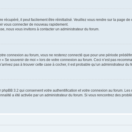
 récupéré, il peut facilement être réinitialisé. Veuillez vous rendre sur la page de
voir vous connecter de nouveau rapidement.
sse, nous vous invitons à contacter un administrateur du forum.
otre connexion au forum, vous ne resterez connecté que pour une période prédéfinie
se « Se souvenir de moi » lors de votre connexion au forum. Ceci n’est pas recomm
’arrivez pas à trouver cette case à cocher, il est probable qu’un administrateur du fo
 phpBB 3.2 qui conservent votre authentification et votre connexion au forum. Les 
tionnalité a été activée par un administrateur du forum. Si vous rencontrez des pro