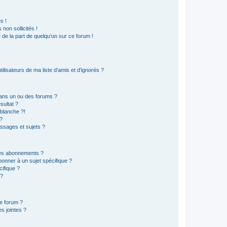
s !
non sollicités !
e de la part de quelqu’un sur ce forum !
lisateurs de ma liste d’amis et d’ignorés ?
ans un ou des forums ?
sultat ?
blanche ?!
?
ssages et sujets ?
t les abonnements ?
onner à un sujet spécifique ?
ifique ?
 ?
ce forum ?
s jointes ?