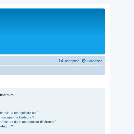
Inscription
Connexion
lisateurs
t puis-je en rejoindre un ?
 groupe d’utilisateurs ?
araissent dans une couleur différente ?
défaut » ?