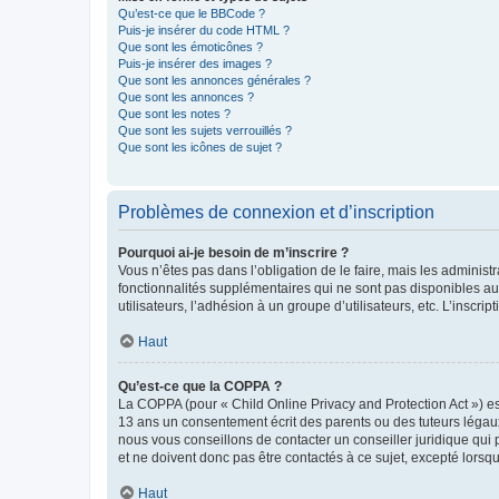
Qu’est-ce que le BBCode ?
Puis-je insérer du code HTML ?
Que sont les émoticônes ?
Puis-je insérer des images ?
Que sont les annonces générales ?
Que sont les annonces ?
Que sont les notes ?
Que sont les sujets verrouillés ?
Que sont les icônes de sujet ?
Problèmes de connexion et d’inscription
Pourquoi ai-je besoin de m’inscrire ?
Vous n’êtes pas dans l’obligation de le faire, mais les adminis
fonctionnalités supplémentaires qui ne sont pas disponibles aux 
utilisateurs, l’adhésion à un groupe d’utilisateurs, etc. L’insc
Haut
Qu’est-ce que la COPPA ?
La COPPA (pour « Child Online Privacy and Protection Act ») es
13 ans un consentement écrit des parents ou des tuteurs légaux
nous vous conseillons de contacter un conseiller juridique qui
et ne doivent donc pas être contactés à ce sujet, excepté lorsq
Haut