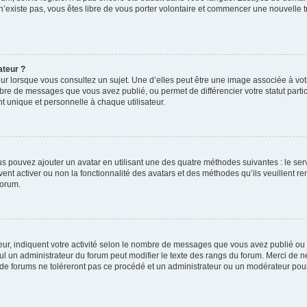
 n’existe pas, vous êtes libre de vous porter volontaire et commencer une nouvelle t
ateur ?
ur lorsque vous consultez un sujet. Une d’elles peut être une image associée à vo
mbre de messages que vous avez publié, ou permet de différencier votre statut parti
 unique et personnelle à chaque utilisateur.
ous pouvez ajouter un avatar en utilisant une des quatre méthodes suivantes : le serv
ent activer ou non la fonctionnalité des avatars et des méthodes qu’ils veuillent ren
forum.
ur, indiquent votre activité selon le nombre de messages que vous avez publié ou id
eul un administrateur du forum peut modifier le texte des rangs du forum. Merci de 
de forums ne toléreront pas ce procédé et un administrateur ou un modérateur pou