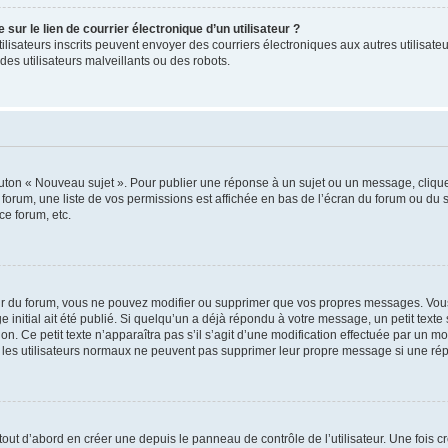
ur le lien de courrier électronique d’un utilisateur ?
s utilisateurs inscrits peuvent envoyer des courriers électroniques aux autres utili
es utilisateurs malveillants ou des robots.
outon « Nouveau sujet ». Pour publier une réponse à un sujet ou un message, cliqu
 forum, une liste de vos permissions est affichée en bas de l’écran du forum ou du
ce forum, etc.
r du forum, vous ne pouvez modifier ou supprimer que vos propres messages. Vou
 initial ait été publié. Si quelqu’un a déjà répondu à votre message, un petit text
ion. Ce petit texte n’apparaîtra pas s’il s’agit d’une modification effectuée par un 
ue les utilisateurs normaux ne peuvent pas supprimer leur propre message si une ré
ut d’abord en créer une depuis le panneau de contrôle de l’utilisateur. Une fois c