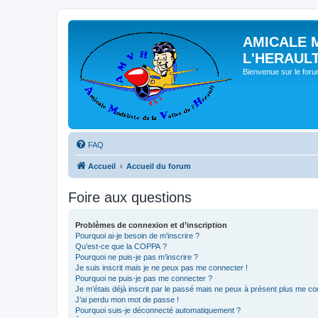
AMICALE 
L'HERAUL
Bienvenue sur le for
FAQ
Accueil
Accueil du forum
Foire aux questions
Problèmes de connexion et d’inscription
Pourquoi ai-je besoin de m’inscrire ?
Qu’est-ce que la COPPA ?
Pourquoi ne puis-je pas m’inscrire ?
Je suis inscrit mais je ne peux pas me connecter !
Pourquoi ne puis-je pas me connecter ?
Je m’étais déjà inscrit par le passé mais ne peux à présent plus me co
J’ai perdu mon mot de passe !
Pourquoi suis-je déconnecté automatiquement ?