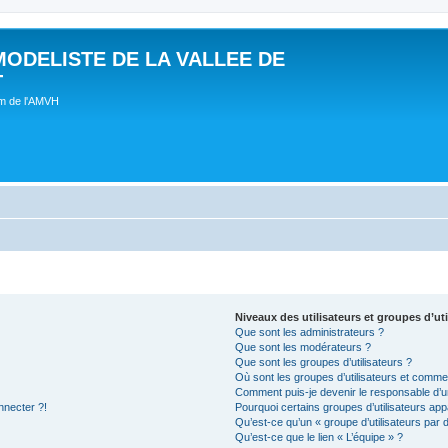
MODELISTE DE LA VALLEE DE
T
um de l'AMVH
Niveaux des utilisateurs et groupes d’uti
Que sont les administrateurs ?
Que sont les modérateurs ?
Que sont les groupes d’utilisateurs ?
Où sont les groupes d’utilisateurs et commen
Comment puis-je devenir le responsable d’un
nnecter ?!
Pourquoi certains groupes d’utilisateurs app
Qu’est-ce qu’un « groupe d’utilisateurs par 
Qu’est-ce que le lien « L’équipe » ?