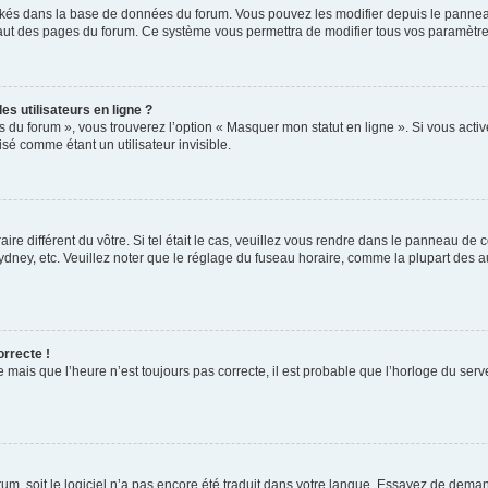
ockés dans la base de données du forum. Vous pouvez les modifier depuis le panneau 
haut des pages du forum. Ce système vous permettra de modifier tous vos paramètre
s utilisateurs en ligne ?
s du forum », vous trouverez l’option « Masquer mon statut en ligne ». Si vous activ
é comme étant un utilisateur invisible.
aire différent du vôtre. Si tel était le cas, veuillez vous rendre dans le panneau de co
ey, etc. Veuillez noter que le réglage du fuseau horaire, comme la plupart des autr
orrecte !
 mais que l’heure n’est toujours pas correcte, il est probable que l’horloge du serve
orum, soit le logiciel n’a pas encore été traduit dans votre langue. Essayez de deman