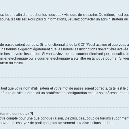
inscriptions afin d’empêcher les nouveaux visiteurs de s’inscrire. De même, il est é
s souhaitez utiliser. Pour plus d’informations, veuillez contacter un administrateur du
t de passe soient corrects. Si la fonctionnalité de la COPPA est activée et que vous 
ains forums exigeront également que les nouvelles inscriptions doivent être activée
te lors de votre inscription. Si vous aviez reçu un courrier électronique, consultez l
r électronique ou le courrier électronique a été filtré en tant que pourriel. Si vo
rateur du forum.
out que votre nom d’utilisateur et votre mot de passe soient corrects. Si tel est le
iétaire du site internet ait un problème de configuration et qu’il soit nécessaire de l
 plus me connecter ?!
votre compte pour une quelconque raison. De plus, beaucoup de forums suppriment pér
 nouveau et essayez de participer plus activement aux discussions du forum.