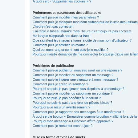
À quoi sert « Supprimer les cookies » ?
Préférences et paramètres des utilisateurs
Comment puis-je modifier mes paramètres ?
Comment puis-je masquer mon nom d’utilisateur de la liste des utilisate
L’heure n’est pas correcte !
J’ai réglé le fuseau horaire mais l’heure n’est toujours pas correcte !
Ma langue n’apparaît pas dans la liste !
Que signifient les images situées à côté de mon nom d’utilisateur ?
Comment puis-je afficher un avatar ?
Quel est mon rang et comment puis-je le modifier ?
Pourquoi m’est-il demandé de me connecter lorsque je clique sur le lien 
Problèmes de publication
Comment puis-je publier un nouveau sujet ou une réponse ?
Comment puis-je modifier ou supprimer un message ?
Comment puis-je insérer une signature à mon message ?
Comment puis-je créer un sondage ?
Pourquoi ne puis-je pas ajouter plus d’options à un sondage ?
Comment puis-je modifier ou supprimer un sondage ?
Pourquoi ne puis-je pas accéder à un forum ?
Pourquoi ne puis-je pas transférer de pièces jointes ?
Pourquoi ai-je reçu un avertissement ?
Comment puis-je rapporter des messages à un modérateur ?
À quoi sert le bouton « Enregistrer comme brouillon » affiché lors de la 
Pourquoi mon message a-t-il besoin d’être approuvé ?
Comment puis-je remonter mes sujets ?
Mise en forme et types de sujets