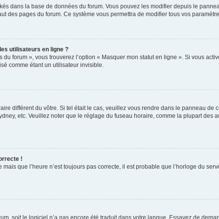
ockés dans la base de données du forum. Vous pouvez les modifier depuis le panneau 
haut des pages du forum. Ce système vous permettra de modifier tous vos paramètre
s utilisateurs en ligne ?
s du forum », vous trouverez l’option « Masquer mon statut en ligne ». Si vous activ
é comme étant un utilisateur invisible.
aire différent du vôtre. Si tel était le cas, veuillez vous rendre dans le panneau de co
ey, etc. Veuillez noter que le réglage du fuseau horaire, comme la plupart des autr
orrecte !
 mais que l’heure n’est toujours pas correcte, il est probable que l’horloge du serve
orum, soit le logiciel n’a pas encore été traduit dans votre langue. Essayez de deman