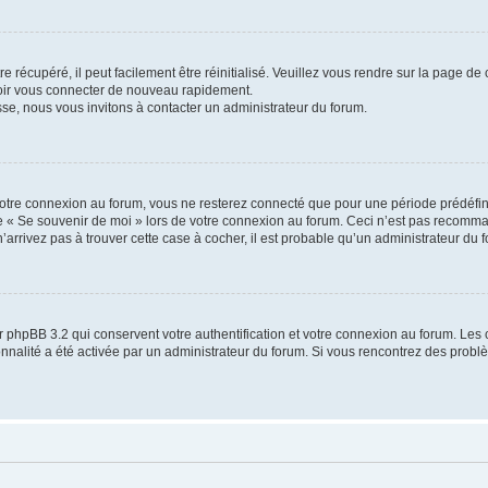
 récupéré, il peut facilement être réinitialisé. Veuillez vous rendre sur la page de
voir vous connecter de nouveau rapidement.
sse, nous vous invitons à contacter un administrateur du forum.
otre connexion au forum, vous ne resterez connecté que pour une période prédéfinie
se « Se souvenir de moi » lors de votre connexion au forum. Ceci n’est pas recomm
’arrivez pas à trouver cette case à cocher, il est probable qu’un administrateur du fo
 phpBB 3.2 qui conservent votre authentification et votre connexion au forum. Les 
tionnalité a été activée par un administrateur du forum. Si vous rencontrez des pro