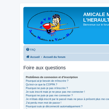
AMICALE 
L'HERAUL
Bienvenue sur le for
FAQ
Accueil
Accueil du forum
Foire aux questions
Problèmes de connexion et d’inscription
Pourquoi ai-je besoin de m’inscrire ?
Qu’est-ce que la COPPA ?
Pourquoi ne puis-je pas m’inscrire ?
Je suis inscrit mais je ne peux pas me connecter !
Pourquoi ne puis-je pas me connecter ?
Je m’étais déjà inscrit par le passé mais ne peux à présent plus me co
J’ai perdu mon mot de passe !
Pourquoi suis-je déconnecté automatiquement ?