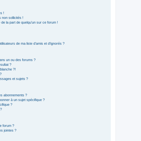
s !
non sollicités !
e de la part de quelqu’un sur ce forum !
lisateurs de ma liste d’amis et d’ignorés ?
ans un ou des forums ?
sultat ?
blanche ?!
?
ssages et sujets ?
t les abonnements ?
onner à un sujet spécifique ?
ifique ?
 ?
ce forum ?
s jointes ?