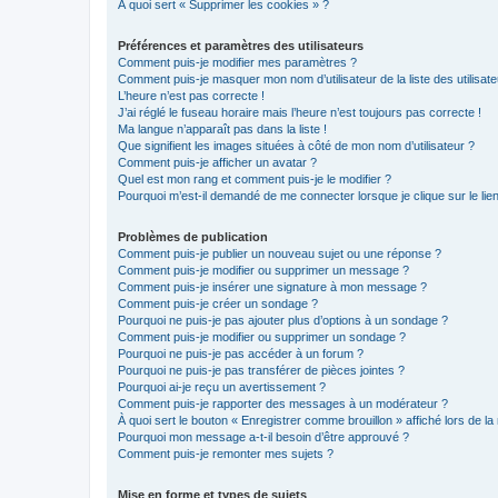
À quoi sert « Supprimer les cookies » ?
Préférences et paramètres des utilisateurs
Comment puis-je modifier mes paramètres ?
Comment puis-je masquer mon nom d’utilisateur de la liste des utilisate
L’heure n’est pas correcte !
J’ai réglé le fuseau horaire mais l’heure n’est toujours pas correcte !
Ma langue n’apparaît pas dans la liste !
Que signifient les images situées à côté de mon nom d’utilisateur ?
Comment puis-je afficher un avatar ?
Quel est mon rang et comment puis-je le modifier ?
Pourquoi m’est-il demandé de me connecter lorsque je clique sur le lien 
Problèmes de publication
Comment puis-je publier un nouveau sujet ou une réponse ?
Comment puis-je modifier ou supprimer un message ?
Comment puis-je insérer une signature à mon message ?
Comment puis-je créer un sondage ?
Pourquoi ne puis-je pas ajouter plus d’options à un sondage ?
Comment puis-je modifier ou supprimer un sondage ?
Pourquoi ne puis-je pas accéder à un forum ?
Pourquoi ne puis-je pas transférer de pièces jointes ?
Pourquoi ai-je reçu un avertissement ?
Comment puis-je rapporter des messages à un modérateur ?
À quoi sert le bouton « Enregistrer comme brouillon » affiché lors de la 
Pourquoi mon message a-t-il besoin d’être approuvé ?
Comment puis-je remonter mes sujets ?
Mise en forme et types de sujets