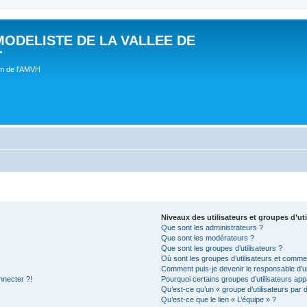
MODELISTE DE LA VALLEE DE
T
um de l'AMVH
Niveaux des utilisateurs et groupes d’uti
Que sont les administrateurs ?
Que sont les modérateurs ?
Que sont les groupes d’utilisateurs ?
Où sont les groupes d’utilisateurs et commen
Comment puis-je devenir le responsable d’un
nnecter ?!
Pourquoi certains groupes d’utilisateurs app
Qu’est-ce qu’un « groupe d’utilisateurs par 
Qu’est-ce que le lien « L’équipe » ?