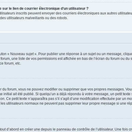
ur le lien de courrier électronique d’un utilisateur ?
s utilisateurs inscrits peuvent envoyer des courriers électroniques aux autres utili
es utilisateurs malveillants ou des robots.
outon « Nouveau sujet ». Pour publier une réponse à un sujet ou un message, cliqu
 forum, une liste de vos permissions est affichée en bas de l’écran du forum ou du
ce forum, etc.
r du forum, vous ne pouvez modifier ou supprimer que vos propres messages. Vou
 initial ait été publié. Si quelqu’un a déjà répondu à votre message, un petit text
ion. Ce petit texte n’apparaîtra pas s’il s’agit d’une modification effectuée par un 
ue les utilisateurs normaux ne peuvent pas supprimer leur propre message si une ré
ut d’abord en créer une depuis le panneau de contrôle de l’utilisateur. Une fois c