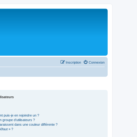
Inscription
Connexion
lisateurs
t puis-je en rejoindre un ?
 groupe d’utilisateurs ?
araissent dans une couleur différente ?
défaut » ?