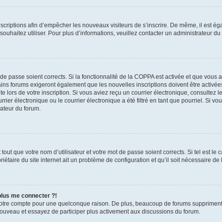
inscriptions afin d’empêcher les nouveaux visiteurs de s’inscrire. De même, il est é
s souhaitez utiliser. Pour plus d’informations, veuillez contacter un administrateur du
t de passe soient corrects. Si la fonctionnalité de la COPPA est activée et que vous 
ains forums exigeront également que les nouvelles inscriptions doivent être activée
te lors de votre inscription. Si vous aviez reçu un courrier électronique, consultez l
r électronique ou le courrier électronique a été filtré en tant que pourriel. Si vo
rateur du forum.
out que votre nom d’utilisateur et votre mot de passe soient corrects. Si tel est le
iétaire du site internet ait un problème de configuration et qu’il soit nécessaire de l
 plus me connecter ?!
votre compte pour une quelconque raison. De plus, beaucoup de forums suppriment pér
 nouveau et essayez de participer plus activement aux discussions du forum.