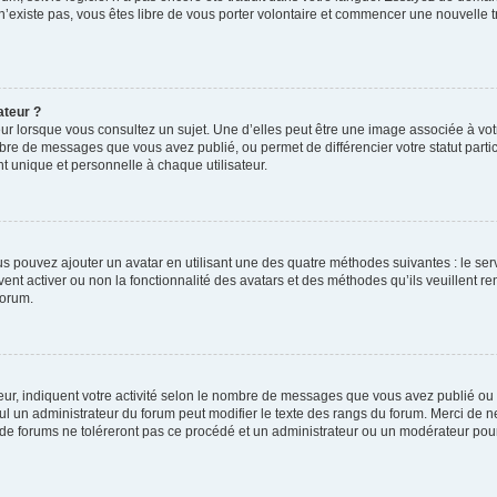
 n’existe pas, vous êtes libre de vous porter volontaire et commencer une nouvelle t
ateur ?
ur lorsque vous consultez un sujet. Une d’elles peut être une image associée à vo
mbre de messages que vous avez publié, ou permet de différencier votre statut parti
 unique et personnelle à chaque utilisateur.
ous pouvez ajouter un avatar en utilisant une des quatre méthodes suivantes : le serv
ent activer ou non la fonctionnalité des avatars et des méthodes qu’ils veuillent ren
forum.
ur, indiquent votre activité selon le nombre de messages que vous avez publié ou id
eul un administrateur du forum peut modifier le texte des rangs du forum. Merci de 
de forums ne toléreront pas ce procédé et un administrateur ou un modérateur pou