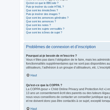
Qu’est-ce que le BBCode ?
Puis-je insérer du code HTML ?
Que sont les émoticônes ?
Puis-je insérer des images ?
Que sont les annonces générales ?
Que sont les annonces ?
Que sont les notes ?
Que sont les sujets verrouillés ?
Que sont les icônes de sujet ?
Problèmes de connexion et d’inscription
Pourquoi ai-je besoin de m’inscrire ?
Vous n’êtes pas dans l’obligation de le faire, mais les adminis
fonctionnalités supplémentaires qui ne sont pas disponibles aux 
utilisateurs, l’adhésion à un groupe d’utilisateurs, etc. L’insc
Haut
Qu’est-ce que la COPPA ?
La COPPA (pour « Child Online Privacy and Protection Act ») es
13 ans un consentement écrit des parents ou des tuteurs légaux
nous vous conseillons de contacter un conseiller juridique qui
et ne doivent donc pas être contactés à ce sujet, excepté lorsq
Haut