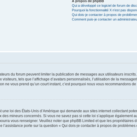
À propos de phpBB
Qui a développé ce logiciel de forum de dis
Pourquoi la fonctionnalité X n’est pas dispon
Qui dois-je contacter à propos de problèmes
Comment puis-je contacter un administrateu
trateurs du forum peuvent limiter la publication de messages aux utilisateurs inscri
visiteurs, tels que l’affichage d’avatars personnalisés, l’utilisation de la messager
ription ne vous prend qu’un court instant, c’est pourquoi nous vous recommandons de l
t une loi des États-Unis d’Amérique qui demande aux sites internet collectant pot
 des mineurs concernés. Si vous ne savez pas si cette loi s’applique également au
 pourra vous renseigner. Veuillez noter que phpBB Limited et que les propriétaires
ue l’assistance porte sur la question « Qui dois-je contacter à propos de problèmes 