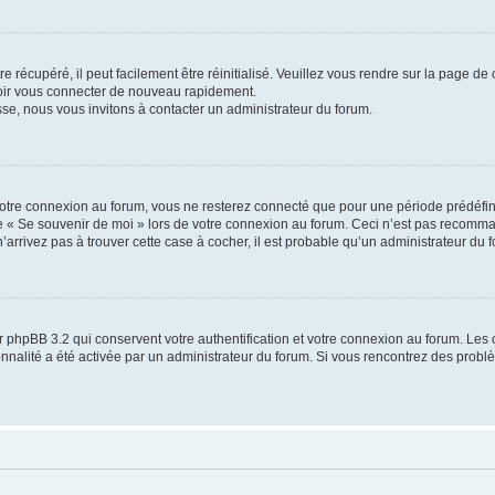
 récupéré, il peut facilement être réinitialisé. Veuillez vous rendre sur la page de
voir vous connecter de nouveau rapidement.
sse, nous vous invitons à contacter un administrateur du forum.
otre connexion au forum, vous ne resterez connecté que pour une période prédéfinie
se « Se souvenir de moi » lors de votre connexion au forum. Ceci n’est pas recomm
’arrivez pas à trouver cette case à cocher, il est probable qu’un administrateur du fo
 phpBB 3.2 qui conservent votre authentification et votre connexion au forum. Les 
tionnalité a été activée par un administrateur du forum. Si vous rencontrez des pro