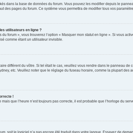
ockés dans la base de données du forum. Vous pouvez les modifier depuis le panneau 
haut des pages du forum. Ce système vous permettra de modifier tous vos paramètre
s utilisateurs en ligne ?
s du forum », vous trouverez l’option « Masquer mon statut en ligne ». Si vous activ
é comme étant un utilisateur invisible.
aire différent du vôtre. Si tel était le cas, veuillez vous rendre dans le panneau de co
ey, etc. Veuillez noter que le réglage du fuseau horaire, comme la plupart des autr
orrecte !
 mais que l’heure n’est toujours pas correcte, il est probable que l’horloge du serve
orum, soit le logiciel n’a pas encore été traduit dans votre langue. Essayez de deman