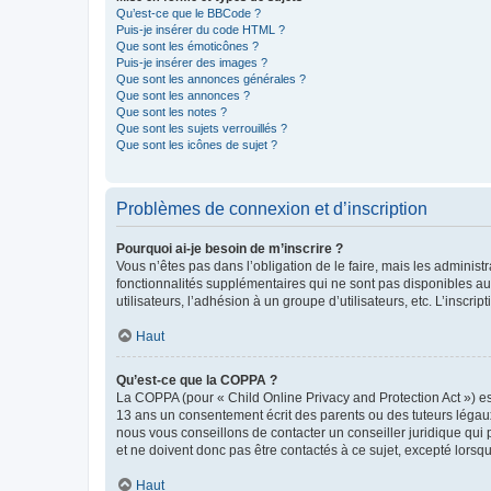
Qu’est-ce que le BBCode ?
Puis-je insérer du code HTML ?
Que sont les émoticônes ?
Puis-je insérer des images ?
Que sont les annonces générales ?
Que sont les annonces ?
Que sont les notes ?
Que sont les sujets verrouillés ?
Que sont les icônes de sujet ?
Problèmes de connexion et d’inscription
Pourquoi ai-je besoin de m’inscrire ?
Vous n’êtes pas dans l’obligation de le faire, mais les adminis
fonctionnalités supplémentaires qui ne sont pas disponibles aux 
utilisateurs, l’adhésion à un groupe d’utilisateurs, etc. L’insc
Haut
Qu’est-ce que la COPPA ?
La COPPA (pour « Child Online Privacy and Protection Act ») es
13 ans un consentement écrit des parents ou des tuteurs légaux
nous vous conseillons de contacter un conseiller juridique qui
et ne doivent donc pas être contactés à ce sujet, excepté lorsq
Haut