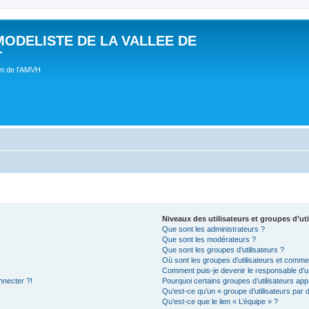
MODELISTE DE LA VALLEE DE
T
um de l'AMVH
Niveaux des utilisateurs et groupes d’uti
Que sont les administrateurs ?
Que sont les modérateurs ?
Que sont les groupes d’utilisateurs ?
Où sont les groupes d’utilisateurs et commen
Comment puis-je devenir le responsable d’un
nnecter ?!
Pourquoi certains groupes d’utilisateurs app
Qu’est-ce qu’un « groupe d’utilisateurs par 
Qu’est-ce que le lien « L’équipe » ?