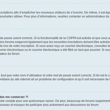
inscriptions afin d’empêcher les nouveaux visiteurs de s’inscrire. De même, il est é
s souhaitez utiliser. Pour plus d’informations, veuillez contacter un administrateur du
t de passe soient corrects. Si la fonctionnalité de la COPPA est activée et que vous 
ains forums exigeront également que les nouvelles inscriptions doivent être activée
te lors de votre inscription. Si vous aviez reçu un courrier électronique, consultez l
r électronique ou le courrier électronique a été filtré en tant que pourriel. Si vo
rateur du forum.
out que votre nom d’utilisateur et votre mot de passe soient corrects. Si tel est le
iétaire du site internet ait un problème de configuration et qu’il soit nécessaire de l
 plus me connecter ?!
votre compte pour une quelconque raison. De plus, beaucoup de forums suppriment pér
 nouveau et essayez de participer plus activement aux discussions du forum.