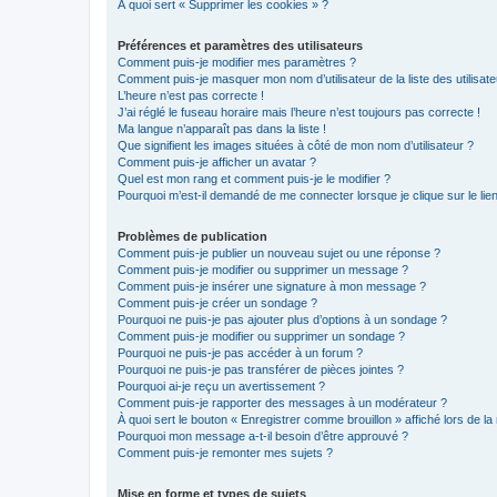
À quoi sert « Supprimer les cookies » ?
Préférences et paramètres des utilisateurs
Comment puis-je modifier mes paramètres ?
Comment puis-je masquer mon nom d’utilisateur de la liste des utilisate
L’heure n’est pas correcte !
J’ai réglé le fuseau horaire mais l’heure n’est toujours pas correcte !
Ma langue n’apparaît pas dans la liste !
Que signifient les images situées à côté de mon nom d’utilisateur ?
Comment puis-je afficher un avatar ?
Quel est mon rang et comment puis-je le modifier ?
Pourquoi m’est-il demandé de me connecter lorsque je clique sur le lien 
Problèmes de publication
Comment puis-je publier un nouveau sujet ou une réponse ?
Comment puis-je modifier ou supprimer un message ?
Comment puis-je insérer une signature à mon message ?
Comment puis-je créer un sondage ?
Pourquoi ne puis-je pas ajouter plus d’options à un sondage ?
Comment puis-je modifier ou supprimer un sondage ?
Pourquoi ne puis-je pas accéder à un forum ?
Pourquoi ne puis-je pas transférer de pièces jointes ?
Pourquoi ai-je reçu un avertissement ?
Comment puis-je rapporter des messages à un modérateur ?
À quoi sert le bouton « Enregistrer comme brouillon » affiché lors de la 
Pourquoi mon message a-t-il besoin d’être approuvé ?
Comment puis-je remonter mes sujets ?
Mise en forme et types de sujets