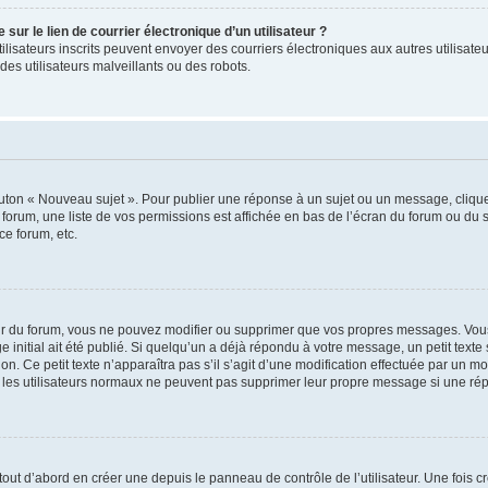
ur le lien de courrier électronique d’un utilisateur ?
s utilisateurs inscrits peuvent envoyer des courriers électroniques aux autres utili
es utilisateurs malveillants ou des robots.
outon « Nouveau sujet ». Pour publier une réponse à un sujet ou un message, cliqu
 forum, une liste de vos permissions est affichée en bas de l’écran du forum ou du
ce forum, etc.
r du forum, vous ne pouvez modifier ou supprimer que vos propres messages. Vou
 initial ait été publié. Si quelqu’un a déjà répondu à votre message, un petit text
ion. Ce petit texte n’apparaîtra pas s’il s’agit d’une modification effectuée par un 
ue les utilisateurs normaux ne peuvent pas supprimer leur propre message si une ré
ut d’abord en créer une depuis le panneau de contrôle de l’utilisateur. Une fois c