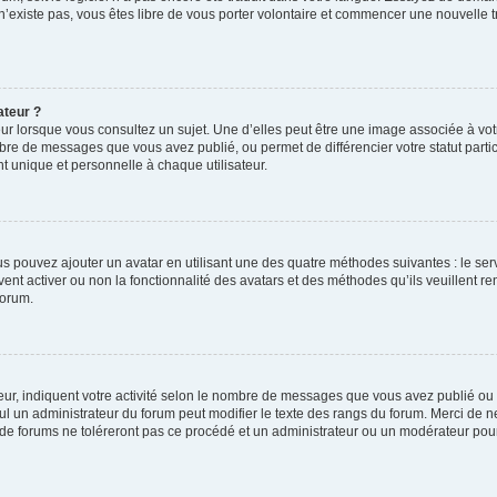
 n’existe pas, vous êtes libre de vous porter volontaire et commencer une nouvelle t
ateur ?
ur lorsque vous consultez un sujet. Une d’elles peut être une image associée à vo
mbre de messages que vous avez publié, ou permet de différencier votre statut parti
 unique et personnelle à chaque utilisateur.
ous pouvez ajouter un avatar en utilisant une des quatre méthodes suivantes : le serv
ent activer ou non la fonctionnalité des avatars et des méthodes qu’ils veuillent ren
forum.
ur, indiquent votre activité selon le nombre de messages que vous avez publié ou id
eul un administrateur du forum peut modifier le texte des rangs du forum. Merci de 
de forums ne toléreront pas ce procédé et un administrateur ou un modérateur pou