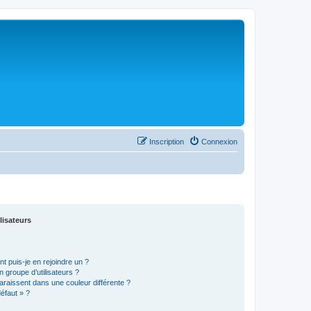
Inscription
Connexion
lisateurs
t puis-je en rejoindre un ?
 groupe d’utilisateurs ?
araissent dans une couleur différente ?
défaut » ?