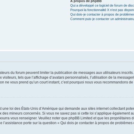
À propos de phpBB
Qui a développé ce logiciel de forum de dis
Pourquoi la fonctionnalité X n’est pas dispon
Qui dois-je contacter à propos de problèmes
Comment puis-je contacter un administrateu
trateurs du forum peuvent limiter la publication de messages aux utilisateurs inscri
visiteurs, tels que l’affichage d’avatars personnalisés, l’utilisation de la messager
ription ne vous prend qu’un court instant, c’est pourquoi nous vous recommandons de l
t une loi des États-Unis d’Amérique qui demande aux sites internet collectant pot
 des mineurs concernés. Si vous ne savez pas si cette loi s’applique également au
 pourra vous renseigner. Veuillez noter que phpBB Limited et que les propriétaires
ue l’assistance porte sur la question « Qui dois-je contacter à propos de problèmes 