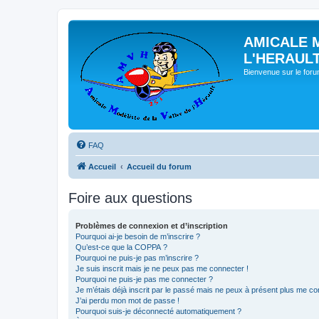
AMICALE 
L'HERAUL
Bienvenue sur le for
FAQ
Accueil
Accueil du forum
Foire aux questions
Problèmes de connexion et d’inscription
Pourquoi ai-je besoin de m’inscrire ?
Qu’est-ce que la COPPA ?
Pourquoi ne puis-je pas m’inscrire ?
Je suis inscrit mais je ne peux pas me connecter !
Pourquoi ne puis-je pas me connecter ?
Je m’étais déjà inscrit par le passé mais ne peux à présent plus me co
J’ai perdu mon mot de passe !
Pourquoi suis-je déconnecté automatiquement ?