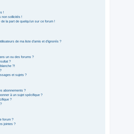
s !
non sollicités !
e de la part de quelqu’un sur ce forum !
lisateurs de ma liste d’amis et d’ignorés ?
ans un ou des forums ?
sultat ?
blanche ?!
?
ssages et sujets ?
t les abonnements ?
onner à un sujet spécifique ?
ifique ?
 ?
ce forum ?
s jointes ?