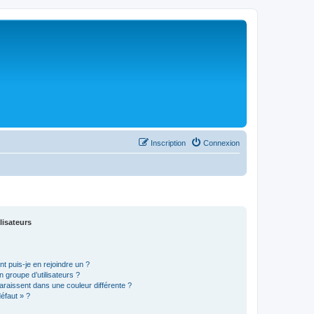
Inscription
Connexion
lisateurs
t puis-je en rejoindre un ?
 groupe d’utilisateurs ?
araissent dans une couleur différente ?
défaut » ?