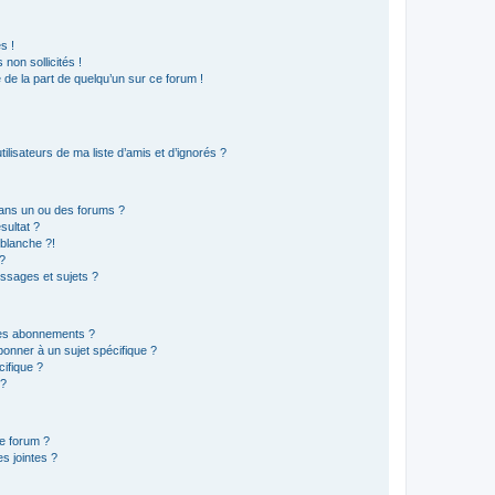
s !
non sollicités !
e de la part de quelqu’un sur ce forum !
lisateurs de ma liste d’amis et d’ignorés ?
ans un ou des forums ?
sultat ?
blanche ?!
?
ssages et sujets ?
t les abonnements ?
onner à un sujet spécifique ?
ifique ?
 ?
ce forum ?
s jointes ?