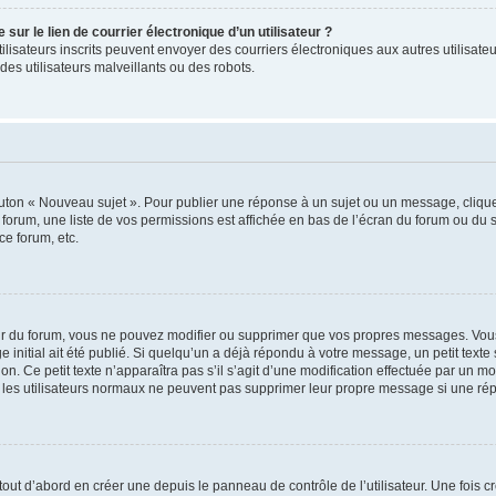
ur le lien de courrier électronique d’un utilisateur ?
s utilisateurs inscrits peuvent envoyer des courriers électroniques aux autres utili
es utilisateurs malveillants ou des robots.
outon « Nouveau sujet ». Pour publier une réponse à un sujet ou un message, cliqu
 forum, une liste de vos permissions est affichée en bas de l’écran du forum ou du
ce forum, etc.
r du forum, vous ne pouvez modifier ou supprimer que vos propres messages. Vou
 initial ait été publié. Si quelqu’un a déjà répondu à votre message, un petit text
ion. Ce petit texte n’apparaîtra pas s’il s’agit d’une modification effectuée par un 
ue les utilisateurs normaux ne peuvent pas supprimer leur propre message si une ré
ut d’abord en créer une depuis le panneau de contrôle de l’utilisateur. Une fois c