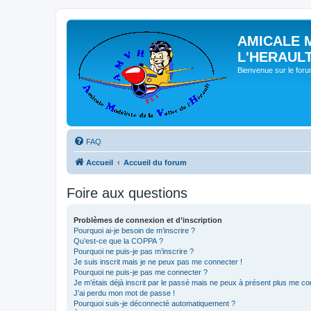
AMICALE 
L'HERAUL
Bienvenue sur le for
FAQ
Accueil
Accueil du forum
Foire aux questions
Problèmes de connexion et d’inscription
Pourquoi ai-je besoin de m’inscrire ?
Qu’est-ce que la COPPA ?
Pourquoi ne puis-je pas m’inscrire ?
Je suis inscrit mais je ne peux pas me connecter !
Pourquoi ne puis-je pas me connecter ?
Je m’étais déjà inscrit par le passé mais ne peux à présent plus me co
J’ai perdu mon mot de passe !
Pourquoi suis-je déconnecté automatiquement ?