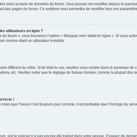
ockés dans la base de données du forum. Vous pouvez les modifier depuis le panneau 
haut des pages du forum. Ce système vous permettra de modifier tous vos paramètre
s utilisateurs en ligne ?
s du forum », vous trouverez l’option « Masquer mon statut en ligne ». Si vous activ
é comme étant un utilisateur invisible.
aire différent du vôtre. Si tel était le cas, veuillez vous rendre dans le panneau de co
ey, etc. Veuillez noter que le réglage du fuseau horaire, comme la plupart des autr
orrecte !
 mais que l’heure n’est toujours pas correcte, il est probable que l’horloge du serve
orum, soit le logiciel n’a pas encore été traduit dans votre langue. Essayez de deman