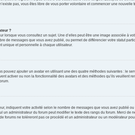
 n’existe pas, vous êtes libre de vous porter volontaire et commencer une nouvelle t
ateur ?
ur lorsque vous consultez un sujet. Une d’elles peut être une image associée à vo
mbre de messages que vous avez publié, ou permet de différencier votre statut parti
 unique et personnelle à chaque utilisateur.
ous pouvez ajouter un avatar en utilisant une des quatre méthodes suivantes : le serv
ent activer ou non la fonctionnalité des avatars et des méthodes qu’ils veuillent ren
forum.
ur, indiquent votre activité selon le nombre de messages que vous avez publié ou id
eul un administrateur du forum peut modifier le texte des rangs du forum. Merci de 
de forums ne toléreront pas ce procédé et un administrateur ou un modérateur pou