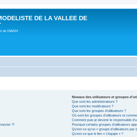
MODELISTE DE LA VALLEE DE
T
um de l'AMVH
Niveaux des utilisateurs et groupes d’uti
Que sont les administrateurs ?
Que sont les modérateurs ?
Que sont les groupes d’utilisateurs ?
Où sont les groupes d’utilisateurs et commen
Comment puis-je devenir le responsable d’un
nnecter ?!
Pourquoi certains groupes d’utilisateurs app
Qu’est-ce qu’un « groupe d’utilisateurs par 
Qu’est-ce que le lien « L’équipe » ?