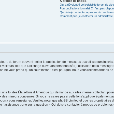
À propos de phpBB
Qui a développé ce logiciel de forum de dis
Pourquoi la fonctionnalité X n’est pas dispon
Qui dois-je contacter à propos de problèmes
Comment puis-je contacter un administrateu
trateurs du forum peuvent limiter la publication de messages aux utilisateurs inscri
visiteurs, tels que l’affichage d’avatars personnalisés, l’utilisation de la messager
ription ne vous prend qu’un court instant, c’est pourquoi nous vous recommandons de l
t une loi des États-Unis d’Amérique qui demande aux sites internet collectant pot
 des mineurs concernés. Si vous ne savez pas si cette loi s’applique également au
 pourra vous renseigner. Veuillez noter que phpBB Limited et que les propriétaires
ue l’assistance porte sur la question « Qui dois-je contacter à propos de problèmes 