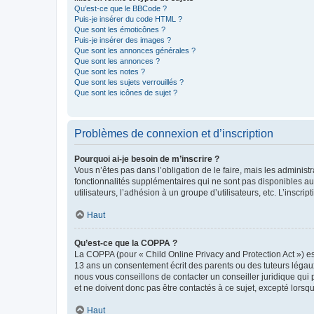
Qu’est-ce que le BBCode ?
Puis-je insérer du code HTML ?
Que sont les émoticônes ?
Puis-je insérer des images ?
Que sont les annonces générales ?
Que sont les annonces ?
Que sont les notes ?
Que sont les sujets verrouillés ?
Que sont les icônes de sujet ?
Problèmes de connexion et d’inscription
Pourquoi ai-je besoin de m’inscrire ?
Vous n’êtes pas dans l’obligation de le faire, mais les adminis
fonctionnalités supplémentaires qui ne sont pas disponibles aux 
utilisateurs, l’adhésion à un groupe d’utilisateurs, etc. L’insc
Haut
Qu’est-ce que la COPPA ?
La COPPA (pour « Child Online Privacy and Protection Act ») es
13 ans un consentement écrit des parents ou des tuteurs légaux
nous vous conseillons de contacter un conseiller juridique qui
et ne doivent donc pas être contactés à ce sujet, excepté lorsq
Haut