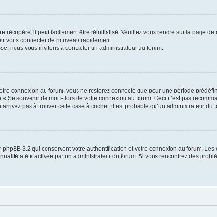
 récupéré, il peut facilement être réinitialisé. Veuillez vous rendre sur la page de
voir vous connecter de nouveau rapidement.
sse, nous vous invitons à contacter un administrateur du forum.
otre connexion au forum, vous ne resterez connecté que pour une période prédéfinie
se « Se souvenir de moi » lors de votre connexion au forum. Ceci n’est pas recomm
’arrivez pas à trouver cette case à cocher, il est probable qu’un administrateur du fo
 phpBB 3.2 qui conservent votre authentification et votre connexion au forum. Les 
tionnalité a été activée par un administrateur du forum. Si vous rencontrez des pro