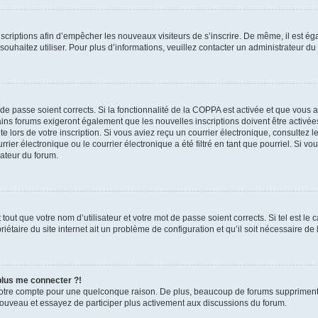
inscriptions afin d’empêcher les nouveaux visiteurs de s’inscrire. De même, il est é
s souhaitez utiliser. Pour plus d’informations, veuillez contacter un administrateur du
t de passe soient corrects. Si la fonctionnalité de la COPPA est activée et que vous 
ains forums exigeront également que les nouvelles inscriptions doivent être activée
te lors de votre inscription. Si vous aviez reçu un courrier électronique, consultez l
r électronique ou le courrier électronique a été filtré en tant que pourriel. Si vo
rateur du forum.
out que votre nom d’utilisateur et votre mot de passe soient corrects. Si tel est le
iétaire du site internet ait un problème de configuration et qu’il soit nécessaire de l
 plus me connecter ?!
votre compte pour une quelconque raison. De plus, beaucoup de forums suppriment pér
 nouveau et essayez de participer plus activement aux discussions du forum.