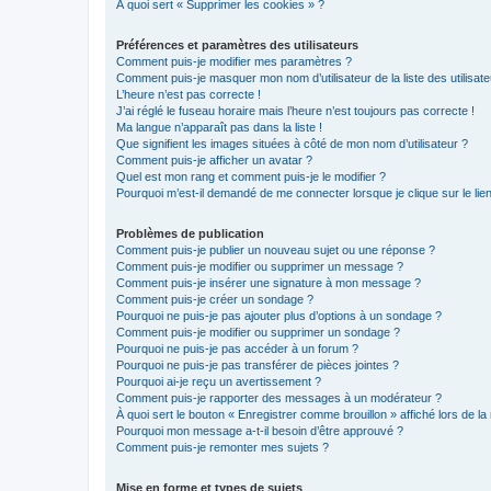
À quoi sert « Supprimer les cookies » ?
Préférences et paramètres des utilisateurs
Comment puis-je modifier mes paramètres ?
Comment puis-je masquer mon nom d’utilisateur de la liste des utilisate
L’heure n’est pas correcte !
J’ai réglé le fuseau horaire mais l’heure n’est toujours pas correcte !
Ma langue n’apparaît pas dans la liste !
Que signifient les images situées à côté de mon nom d’utilisateur ?
Comment puis-je afficher un avatar ?
Quel est mon rang et comment puis-je le modifier ?
Pourquoi m’est-il demandé de me connecter lorsque je clique sur le lien 
Problèmes de publication
Comment puis-je publier un nouveau sujet ou une réponse ?
Comment puis-je modifier ou supprimer un message ?
Comment puis-je insérer une signature à mon message ?
Comment puis-je créer un sondage ?
Pourquoi ne puis-je pas ajouter plus d’options à un sondage ?
Comment puis-je modifier ou supprimer un sondage ?
Pourquoi ne puis-je pas accéder à un forum ?
Pourquoi ne puis-je pas transférer de pièces jointes ?
Pourquoi ai-je reçu un avertissement ?
Comment puis-je rapporter des messages à un modérateur ?
À quoi sert le bouton « Enregistrer comme brouillon » affiché lors de la 
Pourquoi mon message a-t-il besoin d’être approuvé ?
Comment puis-je remonter mes sujets ?
Mise en forme et types de sujets