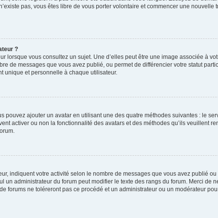
 n’existe pas, vous êtes libre de vous porter volontaire et commencer une nouvelle t
ateur ?
ur lorsque vous consultez un sujet. Une d’elles peut être une image associée à vo
mbre de messages que vous avez publié, ou permet de différencier votre statut parti
 unique et personnelle à chaque utilisateur.
ous pouvez ajouter un avatar en utilisant une des quatre méthodes suivantes : le serv
ent activer ou non la fonctionnalité des avatars et des méthodes qu’ils veuillent ren
forum.
ur, indiquent votre activité selon le nombre de messages que vous avez publié ou id
eul un administrateur du forum peut modifier le texte des rangs du forum. Merci de 
de forums ne toléreront pas ce procédé et un administrateur ou un modérateur pou