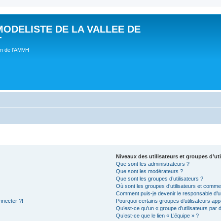
MODELISTE DE LA VALLEE DE
T
um de l'AMVH
Niveaux des utilisateurs et groupes d’uti
Que sont les administrateurs ?
Que sont les modérateurs ?
Que sont les groupes d’utilisateurs ?
Où sont les groupes d’utilisateurs et commen
Comment puis-je devenir le responsable d’un
nnecter ?!
Pourquoi certains groupes d’utilisateurs app
Qu’est-ce qu’un « groupe d’utilisateurs par 
Qu’est-ce que le lien « L’équipe » ?