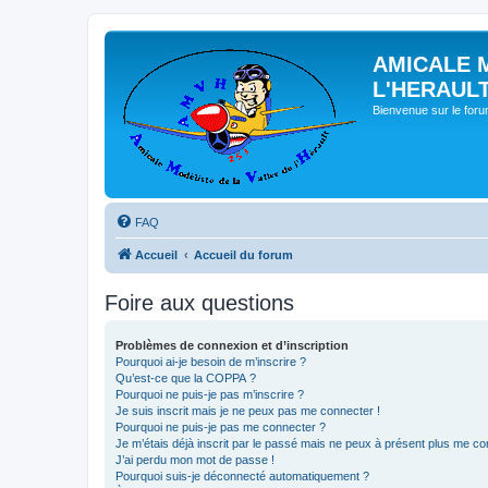
AMICALE 
L'HERAUL
Bienvenue sur le for
FAQ
Accueil
Accueil du forum
Foire aux questions
Problèmes de connexion et d’inscription
Pourquoi ai-je besoin de m’inscrire ?
Qu’est-ce que la COPPA ?
Pourquoi ne puis-je pas m’inscrire ?
Je suis inscrit mais je ne peux pas me connecter !
Pourquoi ne puis-je pas me connecter ?
Je m’étais déjà inscrit par le passé mais ne peux à présent plus me co
J’ai perdu mon mot de passe !
Pourquoi suis-je déconnecté automatiquement ?