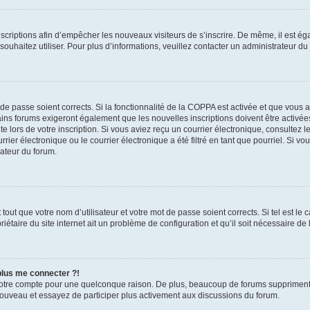
inscriptions afin d’empêcher les nouveaux visiteurs de s’inscrire. De même, il est é
s souhaitez utiliser. Pour plus d’informations, veuillez contacter un administrateur du
t de passe soient corrects. Si la fonctionnalité de la COPPA est activée et que vous 
ains forums exigeront également que les nouvelles inscriptions doivent être activée
te lors de votre inscription. Si vous aviez reçu un courrier électronique, consultez l
r électronique ou le courrier électronique a été filtré en tant que pourriel. Si vo
rateur du forum.
out que votre nom d’utilisateur et votre mot de passe soient corrects. Si tel est le
iétaire du site internet ait un problème de configuration et qu’il soit nécessaire de l
 plus me connecter ?!
votre compte pour une quelconque raison. De plus, beaucoup de forums suppriment pér
 nouveau et essayez de participer plus activement aux discussions du forum.