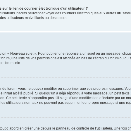
ur le lien de courrier électronique d’un utilisateur ?
s utilisateurs inscrits peuvent envoyer des courriers électroniques aux autres utili
es utilisateurs malveillants ou des robots.
outon « Nouveau sujet ». Pour publier une réponse à un sujet ou un message, cliqu
 forum, une liste de vos permissions est affichée en bas de l’écran du forum ou du
ce forum, etc.
r du forum, vous ne pouvez modifier ou supprimer que vos propres messages. Vou
 initial ait été publié. Si quelqu’un a déjà répondu à votre message, un petit text
ion. Ce petit texte n’apparaîtra pas s’il s’agit d’une modification effectuée par un 
ue les utilisateurs normaux ne peuvent pas supprimer leur propre message si une ré
ut d’abord en créer une depuis le panneau de contrôle de l’utilisateur. Une fois c