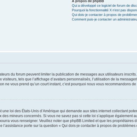
À propos de phpBB
Qui a développé ce logiciel de forum de dis
Pourquoi la fonctionnalité X n’est pas dispon
Qui dois-je contacter à propos de problèmes
Comment puis-je contacter un administrateu
trateurs du forum peuvent limiter la publication de messages aux utilisateurs inscri
visiteurs, tels que l’affichage d’avatars personnalisés, l’utilisation de la messager
ription ne vous prend qu’un court instant, c’est pourquoi nous vous recommandons de l
t une loi des États-Unis d’Amérique qui demande aux sites internet collectant pot
 des mineurs concernés. Si vous ne savez pas si cette loi s’applique également au
 pourra vous renseigner. Veuillez noter que phpBB Limited et que les propriétaires
ue l’assistance porte sur la question « Qui dois-je contacter à propos de problèmes 