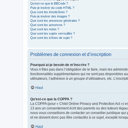
Qu’est-ce que le BBCode ?
Puis-je insérer du code HTML ?
Que sont les émoticônes ?
Puis-je insérer des images ?
Que sont les annonces générales ?
Que sont les annonces ?
Que sont les notes ?
Que sont les sujets verrouillés ?
Que sont les icônes de sujet ?
Problèmes de connexion et d’inscription
Pourquoi ai-je besoin de m’inscrire ?
Vous n’êtes pas dans l’obligation de le faire, mais les adminis
fonctionnalités supplémentaires qui ne sont pas disponibles aux 
utilisateurs, l’adhésion à un groupe d’utilisateurs, etc. L’insc
Haut
Qu’est-ce que la COPPA ?
La COPPA (pour « Child Online Privacy and Protection Act ») es
13 ans un consentement écrit des parents ou des tuteurs légaux
nous vous conseillons de contacter un conseiller juridique qui
et ne doivent donc pas être contactés à ce sujet, excepté lorsq
Haut