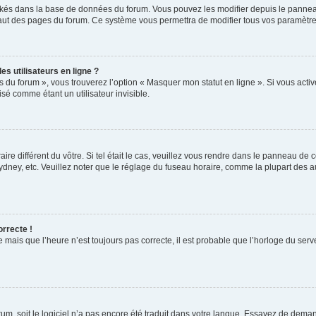
ockés dans la base de données du forum. Vous pouvez les modifier depuis le panneau 
haut des pages du forum. Ce système vous permettra de modifier tous vos paramètre
s utilisateurs en ligne ?
s du forum », vous trouverez l’option « Masquer mon statut en ligne ». Si vous activ
é comme étant un utilisateur invisible.
aire différent du vôtre. Si tel était le cas, veuillez vous rendre dans le panneau de co
ey, etc. Veuillez noter que le réglage du fuseau horaire, comme la plupart des autr
orrecte !
 mais que l’heure n’est toujours pas correcte, il est probable que l’horloge du serve
orum, soit le logiciel n’a pas encore été traduit dans votre langue. Essayez de deman