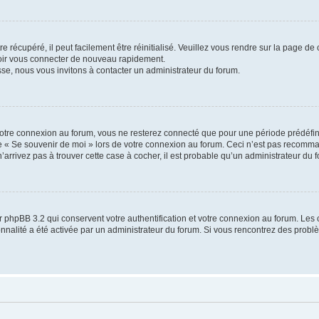
 récupéré, il peut facilement être réinitialisé. Veuillez vous rendre sur la page de
voir vous connecter de nouveau rapidement.
sse, nous vous invitons à contacter un administrateur du forum.
otre connexion au forum, vous ne resterez connecté que pour une période prédéfinie
se « Se souvenir de moi » lors de votre connexion au forum. Ceci n’est pas recomm
’arrivez pas à trouver cette case à cocher, il est probable qu’un administrateur du fo
 phpBB 3.2 qui conservent votre authentification et votre connexion au forum. Les 
tionnalité a été activée par un administrateur du forum. Si vous rencontrez des pro