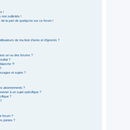
s !
non sollicités !
e de la part de quelqu’un sur ce forum !
lisateurs de ma liste d’amis et d’ignorés ?
ans un ou des forums ?
sultat ?
blanche ?!
?
ssages et sujets ?
t les abonnements ?
onner à un sujet spécifique ?
ifique ?
 ?
ce forum ?
s jointes ?