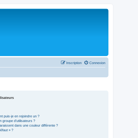
Inscription
Connexion
lisateurs
t puis-je en rejoindre un ?
 groupe d’utilisateurs ?
araissent dans une couleur différente ?
défaut » ?