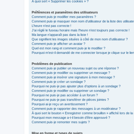
À quoi sert « Supprimer les cookies » ?
Préférences et paramètres des utilisateurs
Comment puis-je modifier mes paramètres ?
Comment puis-je masquer mon nom d’utilisateur de la liste des utilisate
L’heure n’est pas correcte !
J’ai réglé le fuseau horaire mais l’heure n’est toujours pas correcte !
Ma langue n’apparaît pas dans la liste !
Que signifient les images situées à côté de mon nom d’utilisateur ?
Comment puis-je afficher un avatar ?
Quel est mon rang et comment puis-je le modifier ?
Pourquoi m’est-il demandé de me connecter lorsque je clique sur le lien 
Problèmes de publication
Comment puis-je publier un nouveau sujet ou une réponse ?
Comment puis-je modifier ou supprimer un message ?
Comment puis-je insérer une signature à mon message ?
Comment puis-je créer un sondage ?
Pourquoi ne puis-je pas ajouter plus d’options à un sondage ?
Comment puis-je modifier ou supprimer un sondage ?
Pourquoi ne puis-je pas accéder à un forum ?
Pourquoi ne puis-je pas transférer de pièces jointes ?
Pourquoi ai-je reçu un avertissement ?
Comment puis-je rapporter des messages à un modérateur ?
À quoi sert le bouton « Enregistrer comme brouillon » affiché lors de la 
Pourquoi mon message a-t-il besoin d’être approuvé ?
Comment puis-je remonter mes sujets ?
Mise en forme et types de sujets