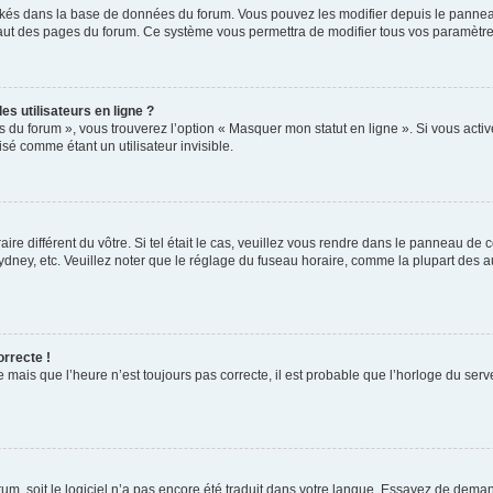
ockés dans la base de données du forum. Vous pouvez les modifier depuis le panneau 
haut des pages du forum. Ce système vous permettra de modifier tous vos paramètre
s utilisateurs en ligne ?
s du forum », vous trouverez l’option « Masquer mon statut en ligne ». Si vous activ
é comme étant un utilisateur invisible.
aire différent du vôtre. Si tel était le cas, veuillez vous rendre dans le panneau de co
ey, etc. Veuillez noter que le réglage du fuseau horaire, comme la plupart des autr
orrecte !
 mais que l’heure n’est toujours pas correcte, il est probable que l’horloge du serve
orum, soit le logiciel n’a pas encore été traduit dans votre langue. Essayez de deman