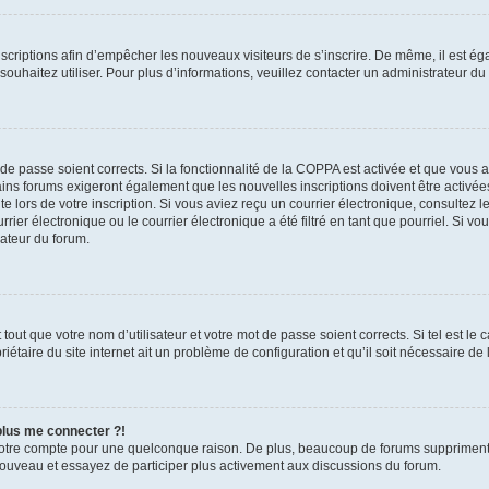
inscriptions afin d’empêcher les nouveaux visiteurs de s’inscrire. De même, il est é
s souhaitez utiliser. Pour plus d’informations, veuillez contacter un administrateur du
t de passe soient corrects. Si la fonctionnalité de la COPPA est activée et que vous 
ains forums exigeront également que les nouvelles inscriptions doivent être activée
te lors de votre inscription. Si vous aviez reçu un courrier électronique, consultez l
r électronique ou le courrier électronique a été filtré en tant que pourriel. Si vo
rateur du forum.
out que votre nom d’utilisateur et votre mot de passe soient corrects. Si tel est le
iétaire du site internet ait un problème de configuration et qu’il soit nécessaire de l
 plus me connecter ?!
votre compte pour une quelconque raison. De plus, beaucoup de forums suppriment pér
 nouveau et essayez de participer plus activement aux discussions du forum.