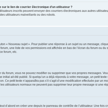
ur le lien de courrier électronique d’un utilisateur ?
s utilisateurs inscrits peuvent envoyer des courriers électroniques aux autres utili
es utilisateurs malveillants ou des robots.
outon « Nouveau sujet ». Pour publier une réponse à un sujet ou un message, cliqu
 forum, une liste de vos permissions est affichée en bas de l’écran du forum ou du
ce forum, etc.
r du forum, vous ne pouvez modifier ou supprimer que vos propres messages. Vou
 initial ait été publié. Si quelqu’un a déjà répondu à votre message, un petit text
ion. Ce petit texte n’apparaîtra pas s’il s’agit d’une modification effectuée par un 
ue les utilisateurs normaux ne peuvent pas supprimer leur propre message si une ré
ut d’abord en créer une depuis le panneau de contrôle de l’utilisateur. Une fois c