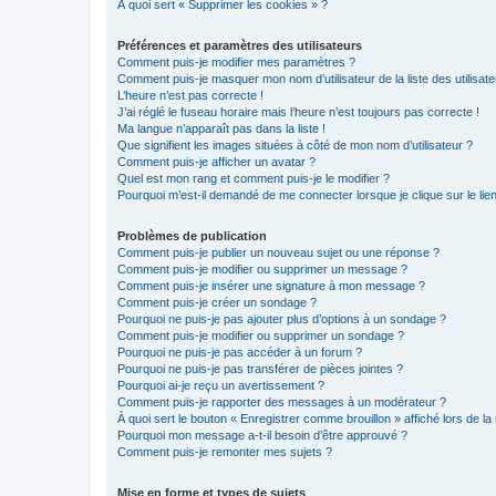
À quoi sert « Supprimer les cookies » ?
Préférences et paramètres des utilisateurs
Comment puis-je modifier mes paramètres ?
Comment puis-je masquer mon nom d’utilisateur de la liste des utilisate
L’heure n’est pas correcte !
J’ai réglé le fuseau horaire mais l’heure n’est toujours pas correcte !
Ma langue n’apparaît pas dans la liste !
Que signifient les images situées à côté de mon nom d’utilisateur ?
Comment puis-je afficher un avatar ?
Quel est mon rang et comment puis-je le modifier ?
Pourquoi m’est-il demandé de me connecter lorsque je clique sur le lien 
Problèmes de publication
Comment puis-je publier un nouveau sujet ou une réponse ?
Comment puis-je modifier ou supprimer un message ?
Comment puis-je insérer une signature à mon message ?
Comment puis-je créer un sondage ?
Pourquoi ne puis-je pas ajouter plus d’options à un sondage ?
Comment puis-je modifier ou supprimer un sondage ?
Pourquoi ne puis-je pas accéder à un forum ?
Pourquoi ne puis-je pas transférer de pièces jointes ?
Pourquoi ai-je reçu un avertissement ?
Comment puis-je rapporter des messages à un modérateur ?
À quoi sert le bouton « Enregistrer comme brouillon » affiché lors de la 
Pourquoi mon message a-t-il besoin d’être approuvé ?
Comment puis-je remonter mes sujets ?
Mise en forme et types de sujets