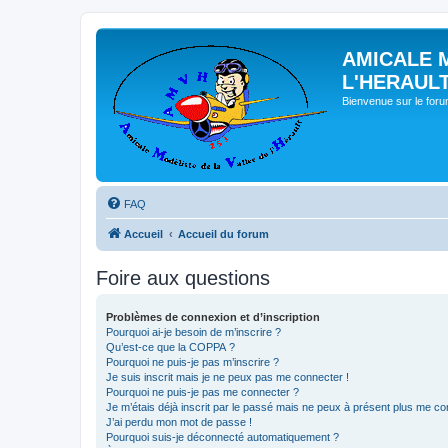
AMICALE 
L'HERAUL
Bienvenue sur le for
FAQ
Accueil
Accueil du forum
Foire aux questions
Problèmes de connexion et d’inscription
Pourquoi ai-je besoin de m’inscrire ?
Qu’est-ce que la COPPA ?
Pourquoi ne puis-je pas m’inscrire ?
Je suis inscrit mais je ne peux pas me connecter !
Pourquoi ne puis-je pas me connecter ?
Je m’étais déjà inscrit par le passé mais ne peux à présent plus me co
J’ai perdu mon mot de passe !
Pourquoi suis-je déconnecté automatiquement ?