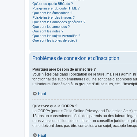
Qu’est-ce que le BBCode ?
Puis-je insérer du code HTML ?
Que sont les émoticônes ?
Puis-je insérer des images ?
Que sont les annonces générales ?
Que sont les annonces ?
Que sont les notes ?
Que sont les sujets verrouillés ?
Que sont les icônes de sujet ?
Problèmes de connexion et d’inscription
Pourquoi ai-je besoin de m’inscrire ?
Vous n’êtes pas dans l’obligation de le faire, mais les adminis
fonctionnalités supplémentaires qui ne sont pas disponibles aux 
utilisateurs, l’adhésion à un groupe d’utilisateurs, etc. L’insc
Haut
Qu’est-ce que la COPPA ?
La COPPA (pour « Child Online Privacy and Protection Act ») es
13 ans un consentement écrit des parents ou des tuteurs légaux
nous vous conseillons de contacter un conseiller juridique qui
et ne doivent donc pas être contactés à ce sujet, excepté lorsq
Haut