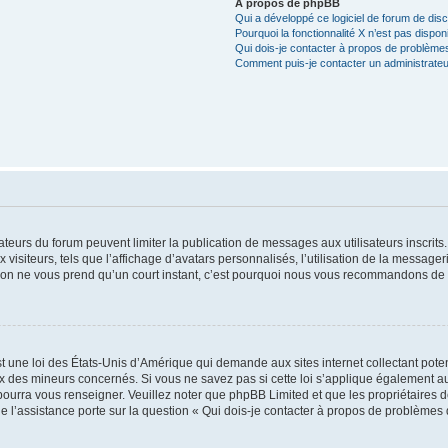
À propos de phpBB
Qui a développé ce logiciel de forum de dis
Pourquoi la fonctionnalité X n’est pas dispon
Qui dois-je contacter à propos de problèmes
Comment puis-je contacter un administrateu
trateurs du forum peuvent limiter la publication de messages aux utilisateurs inscri
visiteurs, tels que l’affichage d’avatars personnalisés, l’utilisation de la messager
ription ne vous prend qu’un court instant, c’est pourquoi nous vous recommandons de l
t une loi des États-Unis d’Amérique qui demande aux sites internet collectant pot
 des mineurs concernés. Si vous ne savez pas si cette loi s’applique également au
 pourra vous renseigner. Veuillez noter que phpBB Limited et que les propriétaires
ue l’assistance porte sur la question « Qui dois-je contacter à propos de problèmes 