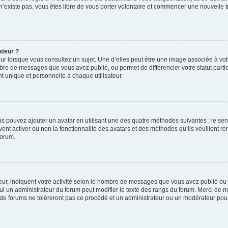
 n’existe pas, vous êtes libre de vous porter volontaire et commencer une nouvelle t
ateur ?
ur lorsque vous consultez un sujet. Une d’elles peut être une image associée à vo
mbre de messages que vous avez publié, ou permet de différencier votre statut parti
 unique et personnelle à chaque utilisateur.
ous pouvez ajouter un avatar en utilisant une des quatre méthodes suivantes : le serv
ent activer ou non la fonctionnalité des avatars et des méthodes qu’ils veuillent ren
forum.
ur, indiquent votre activité selon le nombre de messages que vous avez publié ou id
eul un administrateur du forum peut modifier le texte des rangs du forum. Merci de 
de forums ne toléreront pas ce procédé et un administrateur ou un modérateur pou