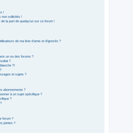
s !
non sollicités !
e de la part de quelqu’un sur ce forum !
lisateurs de ma liste d’amis et d’ignorés ?
ans un ou des forums ?
sultat ?
blanche ?!
?
ssages et sujets ?
t les abonnements ?
onner à un sujet spécifique ?
ifique ?
 ?
ce forum ?
s jointes ?