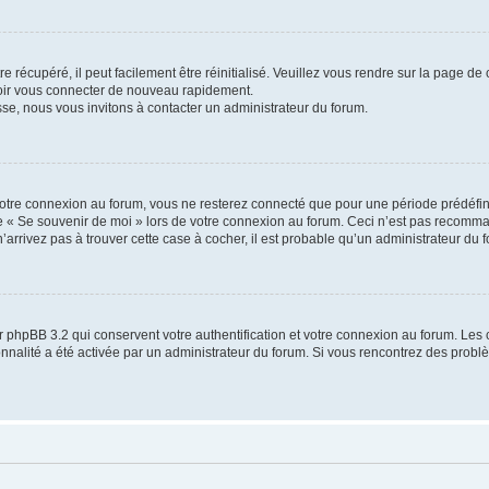
 récupéré, il peut facilement être réinitialisé. Veuillez vous rendre sur la page de
voir vous connecter de nouveau rapidement.
sse, nous vous invitons à contacter un administrateur du forum.
otre connexion au forum, vous ne resterez connecté que pour une période prédéfinie
se « Se souvenir de moi » lors de votre connexion au forum. Ceci n’est pas recomm
’arrivez pas à trouver cette case à cocher, il est probable qu’un administrateur du fo
 phpBB 3.2 qui conservent votre authentification et votre connexion au forum. Les 
tionnalité a été activée par un administrateur du forum. Si vous rencontrez des pro