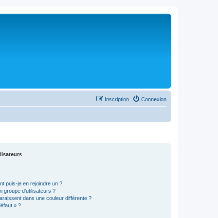
Inscription
Connexion
lisateurs
t puis-je en rejoindre un ?
 groupe d’utilisateurs ?
araissent dans une couleur différente ?
défaut » ?