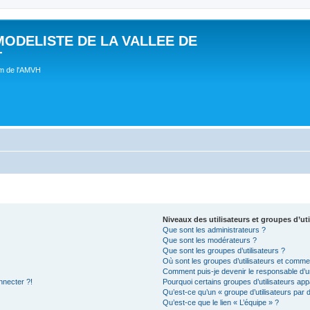
MODELISTE DE LA VALLEE DE
T
um de l'AMVH
Niveaux des utilisateurs et groupes d’uti
Que sont les administrateurs ?
Que sont les modérateurs ?
Que sont les groupes d’utilisateurs ?
Où sont les groupes d’utilisateurs et commen
Comment puis-je devenir le responsable d’un
nnecter ?!
Pourquoi certains groupes d’utilisateurs app
Qu’est-ce qu’un « groupe d’utilisateurs par 
Qu’est-ce que le lien « L’équipe » ?