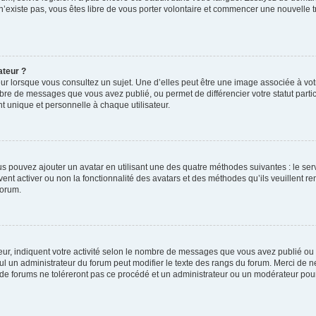
 n’existe pas, vous êtes libre de vous porter volontaire et commencer une nouvelle t
ateur ?
ur lorsque vous consultez un sujet. Une d’elles peut être une image associée à vo
mbre de messages que vous avez publié, ou permet de différencier votre statut parti
 unique et personnelle à chaque utilisateur.
ous pouvez ajouter un avatar en utilisant une des quatre méthodes suivantes : le serv
ent activer ou non la fonctionnalité des avatars et des méthodes qu’ils veuillent ren
forum.
ur, indiquent votre activité selon le nombre de messages que vous avez publié ou id
eul un administrateur du forum peut modifier le texte des rangs du forum. Merci de 
de forums ne toléreront pas ce procédé et un administrateur ou un modérateur pou