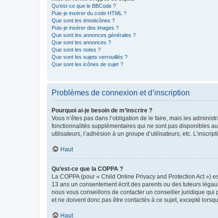
Qu’est-ce que le BBCode ?
Puis-je insérer du code HTML ?
Que sont les émoticônes ?
Puis-je insérer des images ?
Que sont les annonces générales ?
Que sont les annonces ?
Que sont les notes ?
Que sont les sujets verrouillés ?
Que sont les icônes de sujet ?
Problèmes de connexion et d’inscription
Pourquoi ai-je besoin de m’inscrire ?
Vous n’êtes pas dans l’obligation de le faire, mais les adminis
fonctionnalités supplémentaires qui ne sont pas disponibles aux 
utilisateurs, l’adhésion à un groupe d’utilisateurs, etc. L’insc
Haut
Qu’est-ce que la COPPA ?
La COPPA (pour « Child Online Privacy and Protection Act ») es
13 ans un consentement écrit des parents ou des tuteurs légaux
nous vous conseillons de contacter un conseiller juridique qui
et ne doivent donc pas être contactés à ce sujet, excepté lorsq
Haut