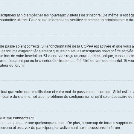
inscriptions afin d’empêcher les nouveaux visiteurs de s’inscrire. De même, il est é
s souhaitez utiliser. Pour plus d’informations, veuillez contacter un administrateur du
t de passe soient corrects. Si la fonctionnalité de la COPPA est activée et que vous 
ains forums exigeront également que les nouvelles inscriptions doivent être activée
te lors de votre inscription. Si vous aviez reçu un courrier électronique, consultez l
r électronique ou le courrier électronique a été filtré en tant que pourriel. Si vo
rateur du forum.
out que votre nom d’utilisateur et votre mot de passe soient corrects. Si tel est le
iétaire du site internet ait un problème de configuration et qu’il soit nécessaire de l
 plus me connecter ?!
votre compte pour une quelconque raison. De plus, beaucoup de forums suppriment pér
 nouveau et essayez de participer plus activement aux discussions du forum.