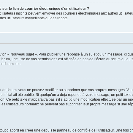
ur le lien de courrier électronique d’un utilisateur ?
s utilisateurs inscrits peuvent envoyer des courriers électroniques aux autres utili
es utilisateurs malveillants ou des robots.
outon « Nouveau sujet ». Pour publier une réponse à un sujet ou un message, cliqu
 forum, une liste de vos permissions est affichée en bas de l’écran du forum ou du
ce forum, etc.
r du forum, vous ne pouvez modifier ou supprimer que vos propres messages. Vou
 initial ait été publié. Si quelqu’un a déjà répondu à votre message, un petit text
ion. Ce petit texte n’apparaîtra pas s’il s’agit d’une modification effectuée par un 
ue les utilisateurs normaux ne peuvent pas supprimer leur propre message si une ré
ut d’abord en créer une depuis le panneau de contrôle de l’utilisateur. Une fois c