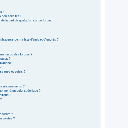
s !
non sollicités !
e de la part de quelqu’un sur ce forum !
lisateurs de ma liste d’amis et d’ignorés ?
ans un ou des forums ?
sultat ?
blanche ?!
?
ssages et sujets ?
t les abonnements ?
onner à un sujet spécifique ?
ifique ?
 ?
ce forum ?
s jointes ?