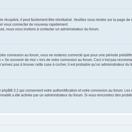
 récupéré, il peut facilement être réinitialisé. Veuillez vous rendre sur la page de
voir vous connecter de nouveau rapidement.
sse, nous vous invitons à contacter un administrateur du forum.
otre connexion au forum, vous ne resterez connecté que pour une période prédéfinie
se « Se souvenir de moi » lors de votre connexion au forum. Ceci n’est pas recomm
’arrivez pas à trouver cette case à cocher, il est probable qu’un administrateur du fo
 phpBB 3.2 qui conservent votre authentification et votre connexion au forum. Les 
tionnalité a été activée par un administrateur du forum. Si vous rencontrez des pro