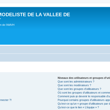
MODELISTE DE LA VALLEE DE
T
um de l'AMVH
Niveaux des utilisateurs et groupes d’uti
Que sont les administrateurs ?
Que sont les modérateurs ?
Que sont les groupes d’utilisateurs ?
Où sont les groupes d’utilisateurs et commen
Comment puis-je devenir le responsable d’un
nnecter ?!
Pourquoi certains groupes d’utilisateurs app
Qu’est-ce qu’un « groupe d’utilisateurs par 
Qu’est-ce que le lien « L’équipe » ?