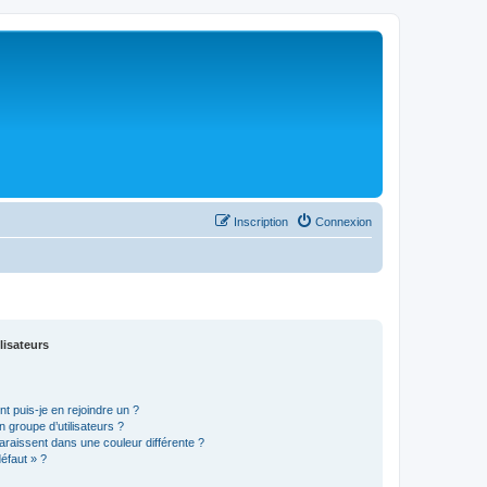
Inscription
Connexion
lisateurs
t puis-je en rejoindre un ?
 groupe d’utilisateurs ?
araissent dans une couleur différente ?
défaut » ?