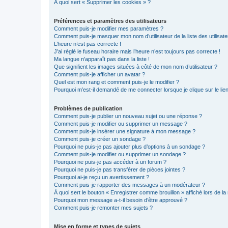
À quoi sert « Supprimer les cookies » ?
Préférences et paramètres des utilisateurs
Comment puis-je modifier mes paramètres ?
Comment puis-je masquer mon nom d’utilisateur de la liste des utilisate
L’heure n’est pas correcte !
J’ai réglé le fuseau horaire mais l’heure n’est toujours pas correcte !
Ma langue n’apparaît pas dans la liste !
Que signifient les images situées à côté de mon nom d’utilisateur ?
Comment puis-je afficher un avatar ?
Quel est mon rang et comment puis-je le modifier ?
Pourquoi m’est-il demandé de me connecter lorsque je clique sur le lien 
Problèmes de publication
Comment puis-je publier un nouveau sujet ou une réponse ?
Comment puis-je modifier ou supprimer un message ?
Comment puis-je insérer une signature à mon message ?
Comment puis-je créer un sondage ?
Pourquoi ne puis-je pas ajouter plus d’options à un sondage ?
Comment puis-je modifier ou supprimer un sondage ?
Pourquoi ne puis-je pas accéder à un forum ?
Pourquoi ne puis-je pas transférer de pièces jointes ?
Pourquoi ai-je reçu un avertissement ?
Comment puis-je rapporter des messages à un modérateur ?
À quoi sert le bouton « Enregistrer comme brouillon » affiché lors de la 
Pourquoi mon message a-t-il besoin d’être approuvé ?
Comment puis-je remonter mes sujets ?
Mise en forme et types de sujets