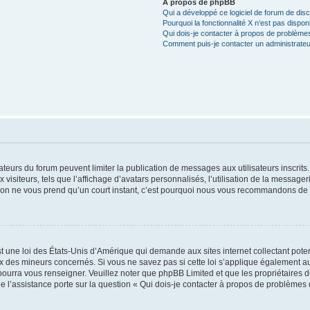
À propos de phpBB
Qui a développé ce logiciel de forum de dis
Pourquoi la fonctionnalité X n’est pas dispon
Qui dois-je contacter à propos de problèmes
Comment puis-je contacter un administrateu
trateurs du forum peuvent limiter la publication de messages aux utilisateurs inscri
visiteurs, tels que l’affichage d’avatars personnalisés, l’utilisation de la messager
ription ne vous prend qu’un court instant, c’est pourquoi nous vous recommandons de l
t une loi des États-Unis d’Amérique qui demande aux sites internet collectant pot
 des mineurs concernés. Si vous ne savez pas si cette loi s’applique également au
 pourra vous renseigner. Veuillez noter que phpBB Limited et que les propriétaires
ue l’assistance porte sur la question « Qui dois-je contacter à propos de problèmes 