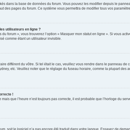
ockés dans la base de données du forum. Vous pouvez les modifier depuis le panneau 
haut des pages du forum. Ce système vous permettra de modifier tous vos paramètre
s utilisateurs en ligne ?
s du forum », vous trouverez l’option « Masquer mon statut en ligne ». Si vous activ
é comme étant un utilisateur invisible.
aire différent du vôtre. Si tel était le cas, veuillez vous rendre dans le panneau de co
ey, etc. Veuillez noter que le réglage du fuseau horaire, comme la plupart des autr
orrecte !
 mais que l’heure n’est toujours pas correcte, il est probable que l’horloge du serve
orum, soit le logiciel n’a pas encore été traduit dans votre langue. Essayez de deman