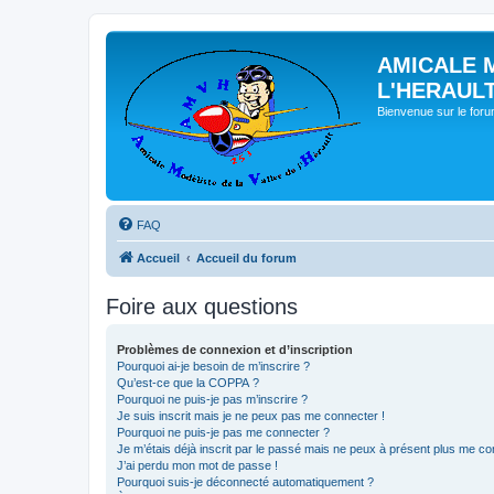
AMICALE 
L'HERAUL
Bienvenue sur le for
FAQ
Accueil
Accueil du forum
Foire aux questions
Problèmes de connexion et d’inscription
Pourquoi ai-je besoin de m’inscrire ?
Qu’est-ce que la COPPA ?
Pourquoi ne puis-je pas m’inscrire ?
Je suis inscrit mais je ne peux pas me connecter !
Pourquoi ne puis-je pas me connecter ?
Je m’étais déjà inscrit par le passé mais ne peux à présent plus me co
J’ai perdu mon mot de passe !
Pourquoi suis-je déconnecté automatiquement ?