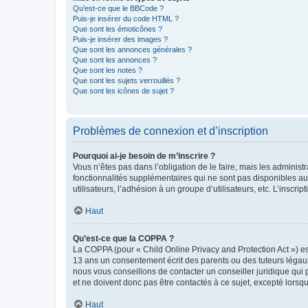
Qu’est-ce que le BBCode ?
Puis-je insérer du code HTML ?
Que sont les émoticônes ?
Puis-je insérer des images ?
Que sont les annonces générales ?
Que sont les annonces ?
Que sont les notes ?
Que sont les sujets verrouillés ?
Que sont les icônes de sujet ?
Problèmes de connexion et d’inscription
Pourquoi ai-je besoin de m’inscrire ?
Vous n’êtes pas dans l’obligation de le faire, mais les adminis
fonctionnalités supplémentaires qui ne sont pas disponibles aux 
utilisateurs, l’adhésion à un groupe d’utilisateurs, etc. L’insc
Haut
Qu’est-ce que la COPPA ?
La COPPA (pour « Child Online Privacy and Protection Act ») es
13 ans un consentement écrit des parents ou des tuteurs légaux
nous vous conseillons de contacter un conseiller juridique qui
et ne doivent donc pas être contactés à ce sujet, excepté lorsq
Haut