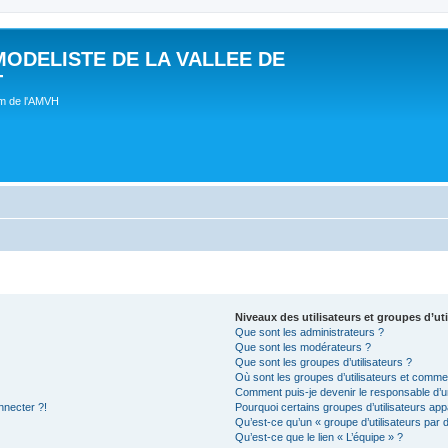
MODELISTE DE LA VALLEE DE
T
um de l'AMVH
Niveaux des utilisateurs et groupes d’uti
Que sont les administrateurs ?
Que sont les modérateurs ?
Que sont les groupes d’utilisateurs ?
Où sont les groupes d’utilisateurs et commen
Comment puis-je devenir le responsable d’un
nnecter ?!
Pourquoi certains groupes d’utilisateurs app
Qu’est-ce qu’un « groupe d’utilisateurs par 
Qu’est-ce que le lien « L’équipe » ?