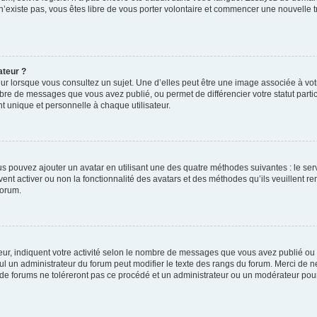
 n’existe pas, vous êtes libre de vous porter volontaire et commencer une nouvelle t
ateur ?
ur lorsque vous consultez un sujet. Une d’elles peut être une image associée à vo
mbre de messages que vous avez publié, ou permet de différencier votre statut parti
 unique et personnelle à chaque utilisateur.
ous pouvez ajouter un avatar en utilisant une des quatre méthodes suivantes : le serv
ent activer ou non la fonctionnalité des avatars et des méthodes qu’ils veuillent ren
forum.
ur, indiquent votre activité selon le nombre de messages que vous avez publié ou id
eul un administrateur du forum peut modifier le texte des rangs du forum. Merci de 
de forums ne toléreront pas ce procédé et un administrateur ou un modérateur pou