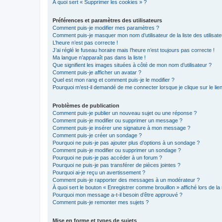
À quoi sert « Supprimer les cookies » ?
Préférences et paramètres des utilisateurs
Comment puis-je modifier mes paramètres ?
Comment puis-je masquer mon nom d’utilisateur de la liste des utilisate
L’heure n’est pas correcte !
J’ai réglé le fuseau horaire mais l’heure n’est toujours pas correcte !
Ma langue n’apparaît pas dans la liste !
Que signifient les images situées à côté de mon nom d’utilisateur ?
Comment puis-je afficher un avatar ?
Quel est mon rang et comment puis-je le modifier ?
Pourquoi m’est-il demandé de me connecter lorsque je clique sur le lien 
Problèmes de publication
Comment puis-je publier un nouveau sujet ou une réponse ?
Comment puis-je modifier ou supprimer un message ?
Comment puis-je insérer une signature à mon message ?
Comment puis-je créer un sondage ?
Pourquoi ne puis-je pas ajouter plus d’options à un sondage ?
Comment puis-je modifier ou supprimer un sondage ?
Pourquoi ne puis-je pas accéder à un forum ?
Pourquoi ne puis-je pas transférer de pièces jointes ?
Pourquoi ai-je reçu un avertissement ?
Comment puis-je rapporter des messages à un modérateur ?
À quoi sert le bouton « Enregistrer comme brouillon » affiché lors de la 
Pourquoi mon message a-t-il besoin d’être approuvé ?
Comment puis-je remonter mes sujets ?
Mise en forme et types de sujets