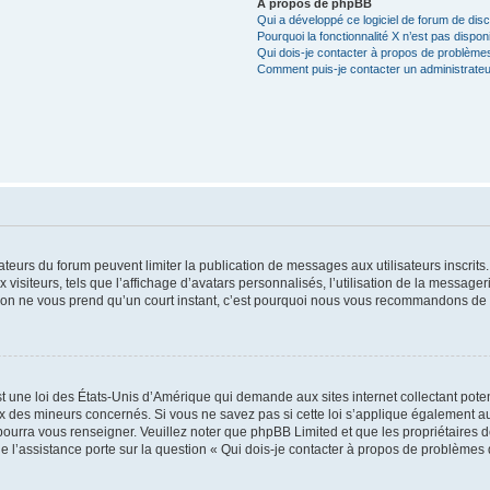
À propos de phpBB
Qui a développé ce logiciel de forum de dis
Pourquoi la fonctionnalité X n’est pas dispon
Qui dois-je contacter à propos de problèmes
Comment puis-je contacter un administrateu
trateurs du forum peuvent limiter la publication de messages aux utilisateurs inscri
visiteurs, tels que l’affichage d’avatars personnalisés, l’utilisation de la messager
ription ne vous prend qu’un court instant, c’est pourquoi nous vous recommandons de l
t une loi des États-Unis d’Amérique qui demande aux sites internet collectant pot
 des mineurs concernés. Si vous ne savez pas si cette loi s’applique également au
 pourra vous renseigner. Veuillez noter que phpBB Limited et que les propriétaires
ue l’assistance porte sur la question « Qui dois-je contacter à propos de problèmes 