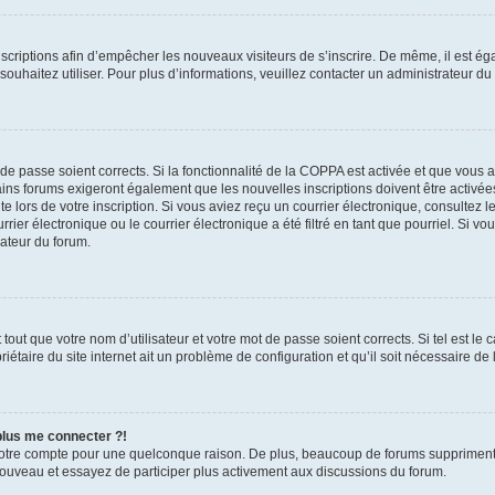
inscriptions afin d’empêcher les nouveaux visiteurs de s’inscrire. De même, il est é
s souhaitez utiliser. Pour plus d’informations, veuillez contacter un administrateur du
t de passe soient corrects. Si la fonctionnalité de la COPPA est activée et que vous 
ains forums exigeront également que les nouvelles inscriptions doivent être activée
te lors de votre inscription. Si vous aviez reçu un courrier électronique, consultez l
r électronique ou le courrier électronique a été filtré en tant que pourriel. Si vo
rateur du forum.
out que votre nom d’utilisateur et votre mot de passe soient corrects. Si tel est le
iétaire du site internet ait un problème de configuration et qu’il soit nécessaire de l
 plus me connecter ?!
votre compte pour une quelconque raison. De plus, beaucoup de forums suppriment pér
 nouveau et essayez de participer plus activement aux discussions du forum.