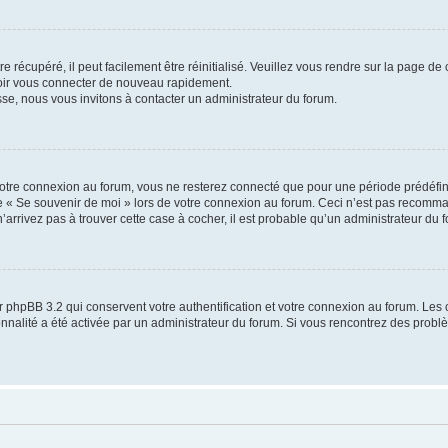
 récupéré, il peut facilement être réinitialisé. Veuillez vous rendre sur la page de
voir vous connecter de nouveau rapidement.
sse, nous vous invitons à contacter un administrateur du forum.
otre connexion au forum, vous ne resterez connecté que pour une période prédéfinie
se « Se souvenir de moi » lors de votre connexion au forum. Ceci n’est pas recomm
’arrivez pas à trouver cette case à cocher, il est probable qu’un administrateur du fo
 phpBB 3.2 qui conservent votre authentification et votre connexion au forum. Les 
tionnalité a été activée par un administrateur du forum. Si vous rencontrez des pro