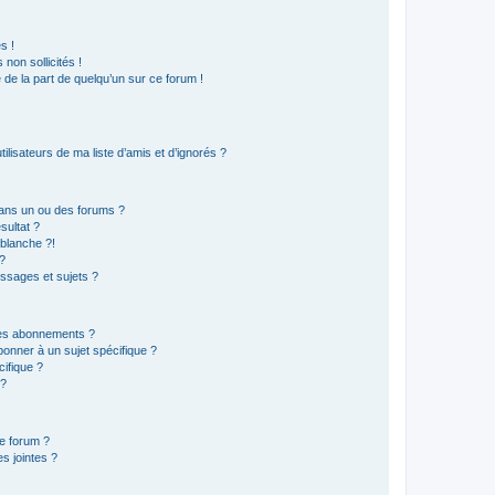
s !
non sollicités !
e de la part de quelqu’un sur ce forum !
lisateurs de ma liste d’amis et d’ignorés ?
ans un ou des forums ?
sultat ?
blanche ?!
?
ssages et sujets ?
t les abonnements ?
onner à un sujet spécifique ?
ifique ?
 ?
ce forum ?
s jointes ?