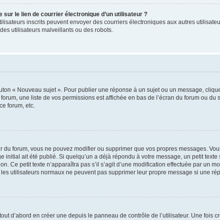
ur le lien de courrier électronique d’un utilisateur ?
s utilisateurs inscrits peuvent envoyer des courriers électroniques aux autres utili
es utilisateurs malveillants ou des robots.
outon « Nouveau sujet ». Pour publier une réponse à un sujet ou un message, cliqu
 forum, une liste de vos permissions est affichée en bas de l’écran du forum ou du
ce forum, etc.
r du forum, vous ne pouvez modifier ou supprimer que vos propres messages. Vou
 initial ait été publié. Si quelqu’un a déjà répondu à votre message, un petit text
ion. Ce petit texte n’apparaîtra pas s’il s’agit d’une modification effectuée par un 
ue les utilisateurs normaux ne peuvent pas supprimer leur propre message si une ré
ut d’abord en créer une depuis le panneau de contrôle de l’utilisateur. Une fois c