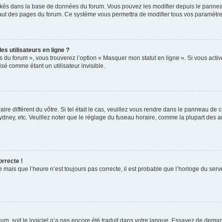
ockés dans la base de données du forum. Vous pouvez les modifier depuis le panneau 
haut des pages du forum. Ce système vous permettra de modifier tous vos paramètre
s utilisateurs en ligne ?
s du forum », vous trouverez l’option « Masquer mon statut en ligne ». Si vous activ
é comme étant un utilisateur invisible.
aire différent du vôtre. Si tel était le cas, veuillez vous rendre dans le panneau de co
ey, etc. Veuillez noter que le réglage du fuseau horaire, comme la plupart des autr
orrecte !
 mais que l’heure n’est toujours pas correcte, il est probable que l’horloge du serve
orum, soit le logiciel n’a pas encore été traduit dans votre langue. Essayez de deman