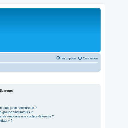
Inscription
Connexion
lisateurs
t puis-je en rejoindre un ?
 groupe d’utilisateurs ?
araissent dans une couleur différente ?
défaut » ?