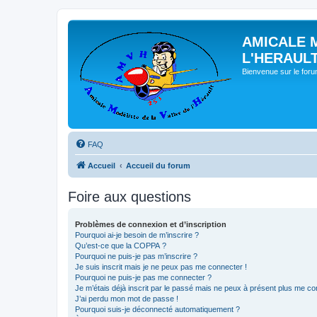
AMICALE 
L'HERAUL
Bienvenue sur le for
FAQ
Accueil
Accueil du forum
Foire aux questions
Problèmes de connexion et d’inscription
Pourquoi ai-je besoin de m’inscrire ?
Qu’est-ce que la COPPA ?
Pourquoi ne puis-je pas m’inscrire ?
Je suis inscrit mais je ne peux pas me connecter !
Pourquoi ne puis-je pas me connecter ?
Je m’étais déjà inscrit par le passé mais ne peux à présent plus me co
J’ai perdu mon mot de passe !
Pourquoi suis-je déconnecté automatiquement ?