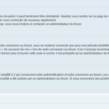
 récupéré, il peut facilement être réinitialisé. Veuillez vous rendre sur la page de
voir vous connecter de nouveau rapidement.
sse, nous vous invitons à contacter un administrateur du forum.
otre connexion au forum, vous ne resterez connecté que pour une période prédéfinie
se « Se souvenir de moi » lors de votre connexion au forum. Ceci n’est pas recomm
’arrivez pas à trouver cette case à cocher, il est probable qu’un administrateur du fo
 phpBB 3.2 qui conservent votre authentification et votre connexion au forum. Les 
tionnalité a été activée par un administrateur du forum. Si vous rencontrez des pro