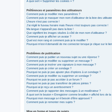
À quoi sert « Supprimer les cookies » ?
Préférences et paramètres des utilisateurs
Comment puis-je modifier mes paramètres ?
Comment puis-je masquer mon nom d’utilisateur de la liste des utilisate
L’heure n’est pas correcte !
J’ai réglé le fuseau horaire mais l’heure n’est toujours pas correcte !
Ma langue n’apparaît pas dans la liste !
Que signifient les images situées à côté de mon nom d’utilisateur ?
Comment puis-je afficher un avatar ?
Quel est mon rang et comment puis-je le modifier ?
Pourquoi m’est-il demandé de me connecter lorsque je clique sur le lien 
Problèmes de publication
Comment puis-je publier un nouveau sujet ou une réponse ?
Comment puis-je modifier ou supprimer un message ?
Comment puis-je insérer une signature à mon message ?
Comment puis-je créer un sondage ?
Pourquoi ne puis-je pas ajouter plus d’options à un sondage ?
Comment puis-je modifier ou supprimer un sondage ?
Pourquoi ne puis-je pas accéder à un forum ?
Pourquoi ne puis-je pas transférer de pièces jointes ?
Pourquoi ai-je reçu un avertissement ?
Comment puis-je rapporter des messages à un modérateur ?
À quoi sert le bouton « Enregistrer comme brouillon » affiché lors de la 
Pourquoi mon message a-t-il besoin d’être approuvé ?
Comment puis-je remonter mes sujets ?
Mise en forme et types de sujets