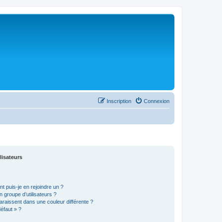
Inscription
Connexion
lisateurs
t puis-je en rejoindre un ?
 groupe d’utilisateurs ?
araissent dans une couleur différente ?
défaut » ?