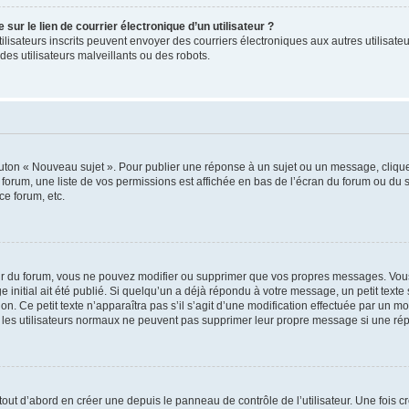
ur le lien de courrier électronique d’un utilisateur ?
s utilisateurs inscrits peuvent envoyer des courriers électroniques aux autres utili
es utilisateurs malveillants ou des robots.
outon « Nouveau sujet ». Pour publier une réponse à un sujet ou un message, cliqu
 forum, une liste de vos permissions est affichée en bas de l’écran du forum ou du
ce forum, etc.
r du forum, vous ne pouvez modifier ou supprimer que vos propres messages. Vou
 initial ait été publié. Si quelqu’un a déjà répondu à votre message, un petit text
ion. Ce petit texte n’apparaîtra pas s’il s’agit d’une modification effectuée par un 
ue les utilisateurs normaux ne peuvent pas supprimer leur propre message si une ré
ut d’abord en créer une depuis le panneau de contrôle de l’utilisateur. Une fois c