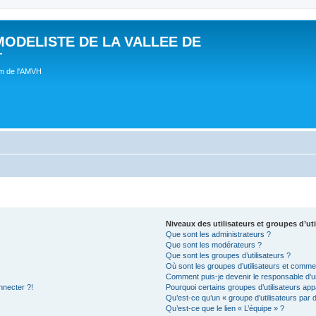
MODELISTE DE LA VALLEE DE
T
um de l'AMVH
Niveaux des utilisateurs et groupes d’uti
Que sont les administrateurs ?
Que sont les modérateurs ?
Que sont les groupes d’utilisateurs ?
Où sont les groupes d’utilisateurs et commen
Comment puis-je devenir le responsable d’un
nnecter ?!
Pourquoi certains groupes d’utilisateurs app
Qu’est-ce qu’un « groupe d’utilisateurs par 
Qu’est-ce que le lien « L’équipe » ?