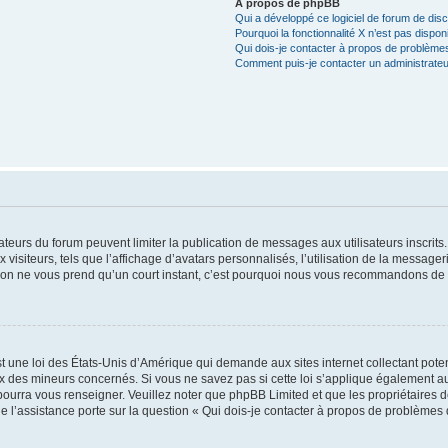
À propos de phpBB
Qui a développé ce logiciel de forum de dis
Pourquoi la fonctionnalité X n’est pas dispon
Qui dois-je contacter à propos de problèmes
Comment puis-je contacter un administrateu
trateurs du forum peuvent limiter la publication de messages aux utilisateurs inscri
visiteurs, tels que l’affichage d’avatars personnalisés, l’utilisation de la messager
ription ne vous prend qu’un court instant, c’est pourquoi nous vous recommandons de l
t une loi des États-Unis d’Amérique qui demande aux sites internet collectant pot
 des mineurs concernés. Si vous ne savez pas si cette loi s’applique également au
 pourra vous renseigner. Veuillez noter que phpBB Limited et que les propriétaires
ue l’assistance porte sur la question « Qui dois-je contacter à propos de problèmes 