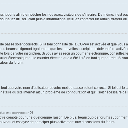
inscriptions afin d’empêcher les nouveaux visiteurs de s’inscrire. De même, il est é
s souhaitez utiliser. Pour plus d’informations, veuillez contacter un administrateur du
t de passe soient corrects. Si la fonctionnalité de la COPPA est activée et que vous 
ains forums exigeront également que les nouvelles inscriptions doivent être activée
te lors de votre inscription. Si vous aviez reçu un courrier électronique, consultez l
r électronique ou le courrier électronique a été filtré en tant que pourriel. Si vo
rateur du forum.
out que votre nom d’utilisateur et votre mot de passe soient corrects. Si tel est le
iétaire du site internet ait un problème de configuration et qu’il soit nécessaire de l
 plus me connecter ?!
votre compte pour une quelconque raison. De plus, beaucoup de forums suppriment pér
 nouveau et essayez de participer plus activement aux discussions du forum.