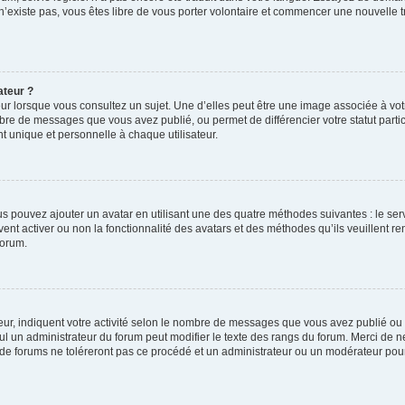
 n’existe pas, vous êtes libre de vous porter volontaire et commencer une nouvelle t
ateur ?
ur lorsque vous consultez un sujet. Une d’elles peut être une image associée à vo
mbre de messages que vous avez publié, ou permet de différencier votre statut parti
 unique et personnelle à chaque utilisateur.
ous pouvez ajouter un avatar en utilisant une des quatre méthodes suivantes : le serv
ent activer ou non la fonctionnalité des avatars et des méthodes qu’ils veuillent ren
forum.
ur, indiquent votre activité selon le nombre de messages que vous avez publié ou id
eul un administrateur du forum peut modifier le texte des rangs du forum. Merci de 
de forums ne toléreront pas ce procédé et un administrateur ou un modérateur pou