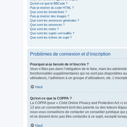
Qu’est-ce que le BBCode ?
Puis-je insérer du code HTML ?
Que sont les émoticônes ?
Puis-je insérer des images ?
Que sont les annonces générales ?
Que sont les annonces ?
Que sont les notes ?
Que sont les sujets verrouillés ?
Que sont les icônes de sujet ?
Problèmes de connexion et d’inscription
Pourquoi ai-je besoin de m’inscrire ?
Vous n’êtes pas dans l’obligation de le faire, mais les adminis
fonctionnalités supplémentaires qui ne sont pas disponibles aux 
utilisateurs, l’adhésion à un groupe d’utilisateurs, etc. L’insc
Haut
Qu’est-ce que la COPPA ?
La COPPA (pour « Child Online Privacy and Protection Act ») es
13 ans un consentement écrit des parents ou des tuteurs légaux
nous vous conseillons de contacter un conseiller juridique qui
et ne doivent donc pas être contactés à ce sujet, excepté lorsq
Haut