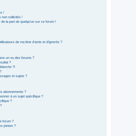
s !
non sollicités !
e de la part de quelqu’un sur ce forum !
lisateurs de ma liste d’amis et d’ignorés ?
ans un ou des forums ?
sultat ?
blanche ?!
?
ssages et sujets ?
t les abonnements ?
onner à un sujet spécifique ?
ifique ?
 ?
ce forum ?
s jointes ?