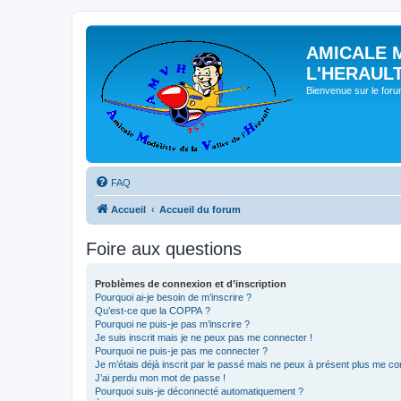
AMICALE 
L'HERAUL
Bienvenue sur le for
FAQ
Accueil
Accueil du forum
Foire aux questions
Problèmes de connexion et d’inscription
Pourquoi ai-je besoin de m’inscrire ?
Qu’est-ce que la COPPA ?
Pourquoi ne puis-je pas m’inscrire ?
Je suis inscrit mais je ne peux pas me connecter !
Pourquoi ne puis-je pas me connecter ?
Je m’étais déjà inscrit par le passé mais ne peux à présent plus me co
J’ai perdu mon mot de passe !
Pourquoi suis-je déconnecté automatiquement ?