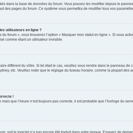
ockés dans la base de données du forum. Vous pouvez les modifier depuis le panneau 
haut des pages du forum. Ce système vous permettra de modifier tous vos paramètre
s utilisateurs en ligne ?
s du forum », vous trouverez l’option « Masquer mon statut en ligne ». Si vous activ
é comme étant un utilisateur invisible.
aire différent du vôtre. Si tel était le cas, veuillez vous rendre dans le panneau de co
ey, etc. Veuillez noter que le réglage du fuseau horaire, comme la plupart des autr
orrecte !
 mais que l’heure n’est toujours pas correcte, il est probable que l’horloge du serve
orum, soit le logiciel n’a pas encore été traduit dans votre langue. Essayez de deman