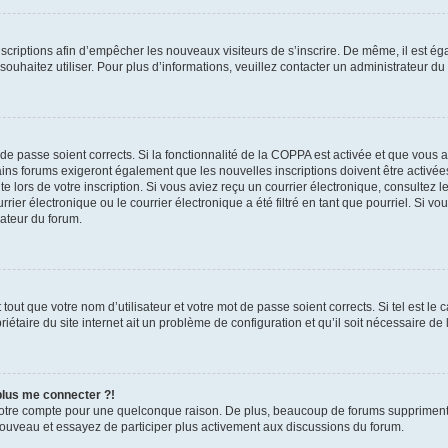
inscriptions afin d’empêcher les nouveaux visiteurs de s’inscrire. De même, il est é
s souhaitez utiliser. Pour plus d’informations, veuillez contacter un administrateur du
t de passe soient corrects. Si la fonctionnalité de la COPPA est activée et que vous 
ains forums exigeront également que les nouvelles inscriptions doivent être activée
te lors de votre inscription. Si vous aviez reçu un courrier électronique, consultez l
r électronique ou le courrier électronique a été filtré en tant que pourriel. Si vo
rateur du forum.
out que votre nom d’utilisateur et votre mot de passe soient corrects. Si tel est le
iétaire du site internet ait un problème de configuration et qu’il soit nécessaire de l
 plus me connecter ?!
votre compte pour une quelconque raison. De plus, beaucoup de forums suppriment pér
 nouveau et essayez de participer plus activement aux discussions du forum.