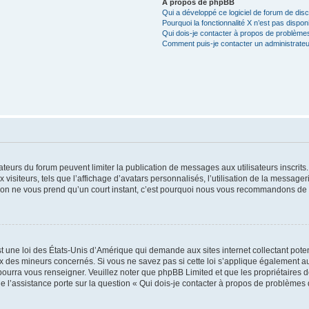
À propos de phpBB
Qui a développé ce logiciel de forum de dis
Pourquoi la fonctionnalité X n’est pas dispon
Qui dois-je contacter à propos de problèmes
Comment puis-je contacter un administrateu
trateurs du forum peuvent limiter la publication de messages aux utilisateurs inscri
visiteurs, tels que l’affichage d’avatars personnalisés, l’utilisation de la messager
ription ne vous prend qu’un court instant, c’est pourquoi nous vous recommandons de l
t une loi des États-Unis d’Amérique qui demande aux sites internet collectant pot
 des mineurs concernés. Si vous ne savez pas si cette loi s’applique également au
 pourra vous renseigner. Veuillez noter que phpBB Limited et que les propriétaires
ue l’assistance porte sur la question « Qui dois-je contacter à propos de problèmes 