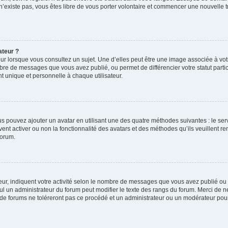
 n’existe pas, vous êtes libre de vous porter volontaire et commencer une nouvelle t
ateur ?
ur lorsque vous consultez un sujet. Une d’elles peut être une image associée à vo
mbre de messages que vous avez publié, ou permet de différencier votre statut parti
 unique et personnelle à chaque utilisateur.
ous pouvez ajouter un avatar en utilisant une des quatre méthodes suivantes : le serv
ent activer ou non la fonctionnalité des avatars et des méthodes qu’ils veuillent ren
forum.
ur, indiquent votre activité selon le nombre de messages que vous avez publié ou id
eul un administrateur du forum peut modifier le texte des rangs du forum. Merci de 
de forums ne toléreront pas ce procédé et un administrateur ou un modérateur pou