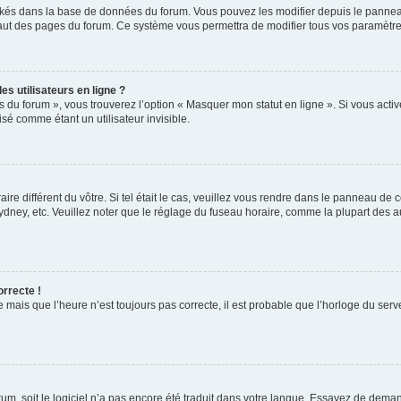
ockés dans la base de données du forum. Vous pouvez les modifier depuis le panneau 
haut des pages du forum. Ce système vous permettra de modifier tous vos paramètre
s utilisateurs en ligne ?
s du forum », vous trouverez l’option « Masquer mon statut en ligne ». Si vous activ
é comme étant un utilisateur invisible.
aire différent du vôtre. Si tel était le cas, veuillez vous rendre dans le panneau de co
ey, etc. Veuillez noter que le réglage du fuseau horaire, comme la plupart des autr
orrecte !
 mais que l’heure n’est toujours pas correcte, il est probable que l’horloge du serve
orum, soit le logiciel n’a pas encore été traduit dans votre langue. Essayez de deman