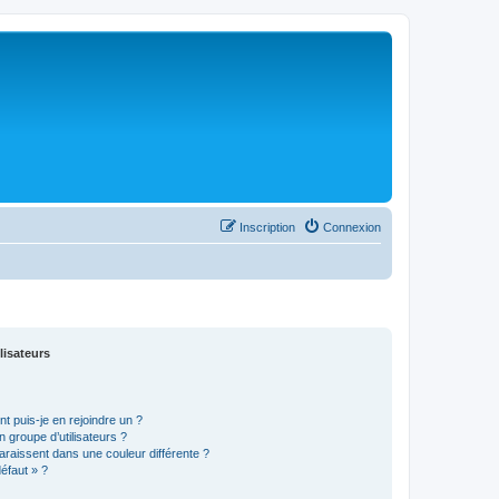
Inscription
Connexion
lisateurs
t puis-je en rejoindre un ?
 groupe d’utilisateurs ?
araissent dans une couleur différente ?
défaut » ?