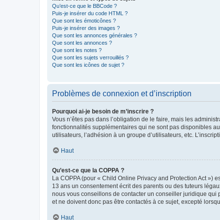
Qu’est-ce que le BBCode ?
Puis-je insérer du code HTML ?
Que sont les émoticônes ?
Puis-je insérer des images ?
Que sont les annonces générales ?
Que sont les annonces ?
Que sont les notes ?
Que sont les sujets verrouillés ?
Que sont les icônes de sujet ?
Problèmes de connexion et d’inscription
Pourquoi ai-je besoin de m’inscrire ?
Vous n’êtes pas dans l’obligation de le faire, mais les adminis
fonctionnalités supplémentaires qui ne sont pas disponibles aux 
utilisateurs, l’adhésion à un groupe d’utilisateurs, etc. L’insc
Haut
Qu’est-ce que la COPPA ?
La COPPA (pour « Child Online Privacy and Protection Act ») es
13 ans un consentement écrit des parents ou des tuteurs légaux
nous vous conseillons de contacter un conseiller juridique qui
et ne doivent donc pas être contactés à ce sujet, excepté lorsq
Haut