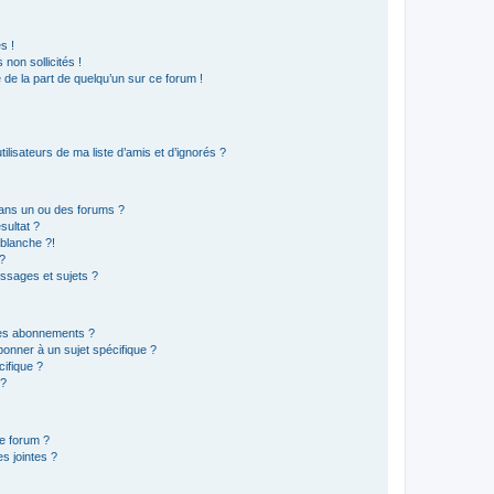
s !
non sollicités !
e de la part de quelqu’un sur ce forum !
lisateurs de ma liste d’amis et d’ignorés ?
ans un ou des forums ?
sultat ?
blanche ?!
?
ssages et sujets ?
t les abonnements ?
onner à un sujet spécifique ?
ifique ?
 ?
ce forum ?
s jointes ?