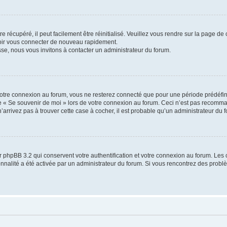
 récupéré, il peut facilement être réinitialisé. Veuillez vous rendre sur la page de
voir vous connecter de nouveau rapidement.
sse, nous vous invitons à contacter un administrateur du forum.
otre connexion au forum, vous ne resterez connecté que pour une période prédéfinie
se « Se souvenir de moi » lors de votre connexion au forum. Ceci n’est pas recomm
’arrivez pas à trouver cette case à cocher, il est probable qu’un administrateur du fo
 phpBB 3.2 qui conservent votre authentification et votre connexion au forum. Les 
tionnalité a été activée par un administrateur du forum. Si vous rencontrez des pro