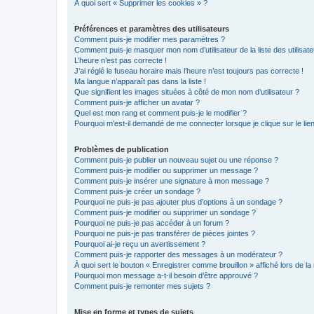
À quoi sert « Supprimer les cookies » ?
Préférences et paramètres des utilisateurs
Comment puis-je modifier mes paramètres ?
Comment puis-je masquer mon nom d’utilisateur de la liste des utilisate
L’heure n’est pas correcte !
J’ai réglé le fuseau horaire mais l’heure n’est toujours pas correcte !
Ma langue n’apparaît pas dans la liste !
Que signifient les images situées à côté de mon nom d’utilisateur ?
Comment puis-je afficher un avatar ?
Quel est mon rang et comment puis-je le modifier ?
Pourquoi m’est-il demandé de me connecter lorsque je clique sur le lien 
Problèmes de publication
Comment puis-je publier un nouveau sujet ou une réponse ?
Comment puis-je modifier ou supprimer un message ?
Comment puis-je insérer une signature à mon message ?
Comment puis-je créer un sondage ?
Pourquoi ne puis-je pas ajouter plus d’options à un sondage ?
Comment puis-je modifier ou supprimer un sondage ?
Pourquoi ne puis-je pas accéder à un forum ?
Pourquoi ne puis-je pas transférer de pièces jointes ?
Pourquoi ai-je reçu un avertissement ?
Comment puis-je rapporter des messages à un modérateur ?
À quoi sert le bouton « Enregistrer comme brouillon » affiché lors de la 
Pourquoi mon message a-t-il besoin d’être approuvé ?
Comment puis-je remonter mes sujets ?
Mise en forme et types de sujets