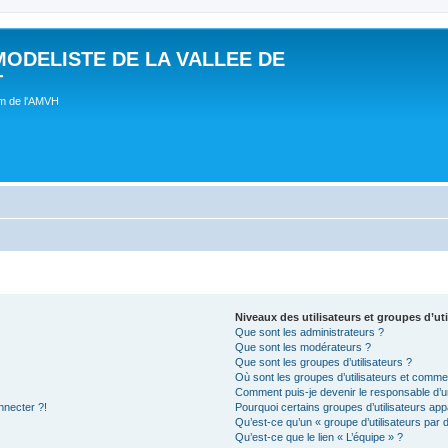
MODELISTE DE LA VALLEE DE
T
um de l'AMVH
Niveaux des utilisateurs et groupes d’uti
Que sont les administrateurs ?
Que sont les modérateurs ?
Que sont les groupes d’utilisateurs ?
Où sont les groupes d’utilisateurs et commen
Comment puis-je devenir le responsable d’un
nnecter ?!
Pourquoi certains groupes d’utilisateurs app
Qu’est-ce qu’un « groupe d’utilisateurs par 
Qu’est-ce que le lien « L’équipe » ?