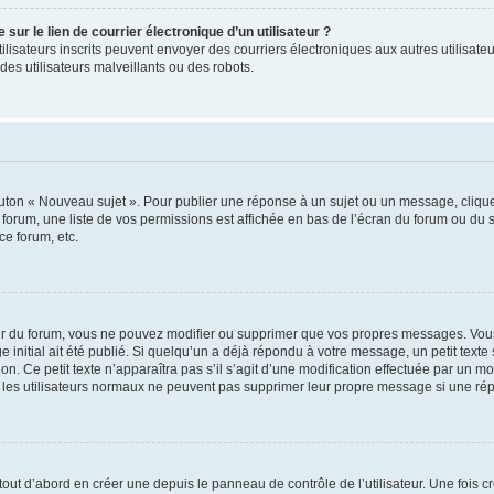
ur le lien de courrier électronique d’un utilisateur ?
s utilisateurs inscrits peuvent envoyer des courriers électroniques aux autres utili
es utilisateurs malveillants ou des robots.
outon « Nouveau sujet ». Pour publier une réponse à un sujet ou un message, cliqu
 forum, une liste de vos permissions est affichée en bas de l’écran du forum ou du
ce forum, etc.
r du forum, vous ne pouvez modifier ou supprimer que vos propres messages. Vou
 initial ait été publié. Si quelqu’un a déjà répondu à votre message, un petit text
ion. Ce petit texte n’apparaîtra pas s’il s’agit d’une modification effectuée par un 
ue les utilisateurs normaux ne peuvent pas supprimer leur propre message si une ré
ut d’abord en créer une depuis le panneau de contrôle de l’utilisateur. Une fois c