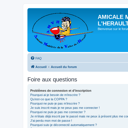
AMICALE 
L'HERAUL
Bienvenue sur le for
FAQ
Accueil
Accueil du forum
Foire aux questions
Problèmes de connexion et d’inscription
Pourquoi ai-je besoin de m’inscrire ?
Qu’est-ce que la COPPA ?
Pourquoi ne puis-je pas m’inscrire ?
Je suis inscrit mais je ne peux pas me connecter !
Pourquoi ne puis-je pas me connecter ?
Je m’étais déjà inscrit par le passé mais ne peux à présent plus me co
J’ai perdu mon mot de passe !
Pourquoi suis-je déconnecté automatiquement ?