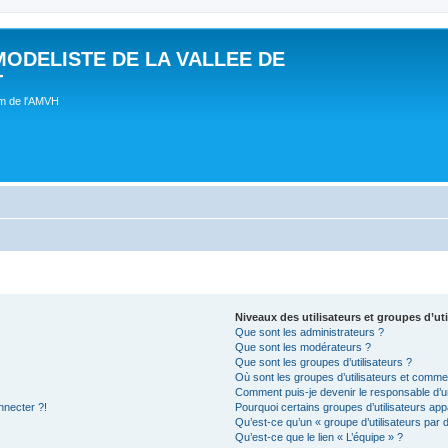
MODELISTE DE LA VALLEE DE
T
um de l'AMVH
Niveaux des utilisateurs et groupes d’uti
Que sont les administrateurs ?
Que sont les modérateurs ?
Que sont les groupes d’utilisateurs ?
Où sont les groupes d’utilisateurs et commen
Comment puis-je devenir le responsable d’un
nnecter ?!
Pourquoi certains groupes d’utilisateurs app
Qu’est-ce qu’un « groupe d’utilisateurs par 
Qu’est-ce que le lien « L’équipe » ?