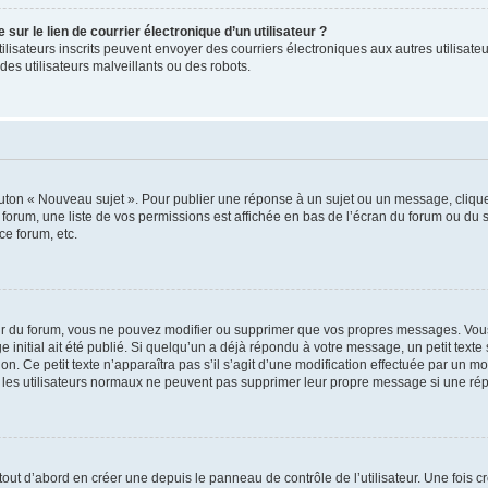
ur le lien de courrier électronique d’un utilisateur ?
s utilisateurs inscrits peuvent envoyer des courriers électroniques aux autres utili
es utilisateurs malveillants ou des robots.
outon « Nouveau sujet ». Pour publier une réponse à un sujet ou un message, cliqu
 forum, une liste de vos permissions est affichée en bas de l’écran du forum ou du
ce forum, etc.
r du forum, vous ne pouvez modifier ou supprimer que vos propres messages. Vou
 initial ait été publié. Si quelqu’un a déjà répondu à votre message, un petit text
ion. Ce petit texte n’apparaîtra pas s’il s’agit d’une modification effectuée par un 
ue les utilisateurs normaux ne peuvent pas supprimer leur propre message si une ré
ut d’abord en créer une depuis le panneau de contrôle de l’utilisateur. Une fois c