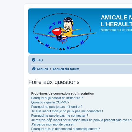
AMICALE 
L'HERAUL
Bienvenue sur le for
FAQ
Accueil
Accueil du forum
Foire aux questions
Problèmes de connexion et d’inscription
Pourquoi ai-je besoin de m’inscrire ?
Qu’est-ce que la COPPA ?
Pourquoi ne puis-je pas m’inscrire ?
Je suis inscrit mais je ne peux pas me connecter !
Pourquoi ne puis-je pas me connecter ?
Je m’étais déjà inscrit par le passé mais ne peux à présent plus me co
J’ai perdu mon mot de passe !
Pourquoi suis-je déconnecté automatiquement ?