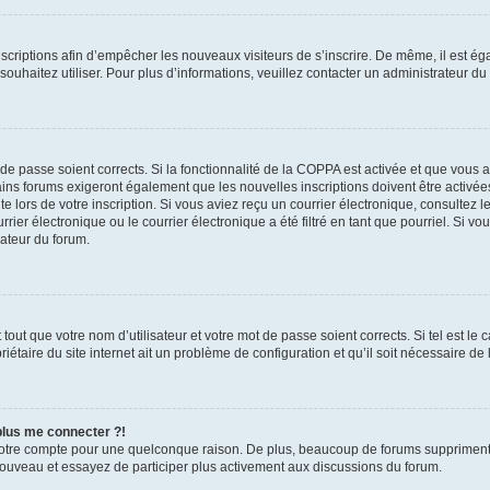
inscriptions afin d’empêcher les nouveaux visiteurs de s’inscrire. De même, il est é
s souhaitez utiliser. Pour plus d’informations, veuillez contacter un administrateur du
t de passe soient corrects. Si la fonctionnalité de la COPPA est activée et que vous 
ains forums exigeront également que les nouvelles inscriptions doivent être activée
te lors de votre inscription. Si vous aviez reçu un courrier électronique, consultez l
r électronique ou le courrier électronique a été filtré en tant que pourriel. Si vo
rateur du forum.
out que votre nom d’utilisateur et votre mot de passe soient corrects. Si tel est le
iétaire du site internet ait un problème de configuration et qu’il soit nécessaire de l
 plus me connecter ?!
votre compte pour une quelconque raison. De plus, beaucoup de forums suppriment pér
 nouveau et essayez de participer plus activement aux discussions du forum.