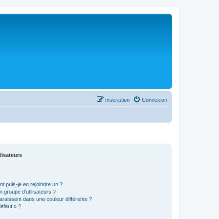
Inscription
Connexion
lisateurs
t puis-je en rejoindre un ?
 groupe d’utilisateurs ?
araissent dans une couleur différente ?
défaut » ?