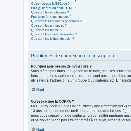
Qu’est-ce que le BBCode ?
Puis-je insérer du code HTML ?
Que sont les émoticônes ?
Puis-je insérer des images ?
Que sont les annonces générales ?
Que sont les annonces ?
Que sont les notes ?
Que sont les sujets verrouillés ?
Que sont les icônes de sujet ?
Problèmes de connexion et d’inscription
Pourquoi ai-je besoin de m’inscrire ?
Vous n’êtes pas dans l’obligation de le faire, mais les adminis
fonctionnalités supplémentaires qui ne sont pas disponibles aux 
utilisateurs, l’adhésion à un groupe d’utilisateurs, etc. L’insc
Haut
Qu’est-ce que la COPPA ?
La COPPA (pour « Child Online Privacy and Protection Act ») es
13 ans un consentement écrit des parents ou des tuteurs légaux
nous vous conseillons de contacter un conseiller juridique qui
et ne doivent donc pas être contactés à ce sujet, excepté lorsq
Haut