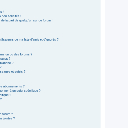
s !
non sollicités !
e de la part de quelqu’un sur ce forum !
lisateurs de ma liste d’amis et d’ignorés ?
ans un ou des forums ?
sultat ?
blanche ?!
?
ssages et sujets ?
t les abonnements ?
onner à un sujet spécifique ?
ifique ?
 ?
ce forum ?
s jointes ?