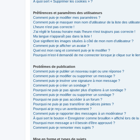
À quoi sert « Supprimer les cookies » ?
Préférences et paramètres des utilisateurs
Comment puis-je modifier mes paramètres ?
Comment puis-je masquer mon nom d’utilisateur de la liste des utilisate
L’heure n’est pas correcte !
J’ai réglé le fuseau horaire mais l’heure n’est toujours pas correcte !
Ma langue n’apparaît pas dans la liste !
Que signifient les images situées à côté de mon nom d’utilisateur ?
Comment puis-je afficher un avatar ?
Quel est mon rang et comment puis-je le modifier ?
Pourquoi m’est-il demandé de me connecter lorsque je clique sur le lien 
Problèmes de publication
Comment puis-je publier un nouveau sujet ou une réponse ?
Comment puis-je modifier ou supprimer un message ?
Comment puis-je insérer une signature à mon message ?
Comment puis-je créer un sondage ?
Pourquoi ne puis-je pas ajouter plus d’options à un sondage ?
Comment puis-je modifier ou supprimer un sondage ?
Pourquoi ne puis-je pas accéder à un forum ?
Pourquoi ne puis-je pas transférer de pièces jointes ?
Pourquoi ai-je reçu un avertissement ?
Comment puis-je rapporter des messages à un modérateur ?
À quoi sert le bouton « Enregistrer comme brouillon » affiché lors de la 
Pourquoi mon message a-t-il besoin d’être approuvé ?
Comment puis-je remonter mes sujets ?
Mise en forme et types de sujets