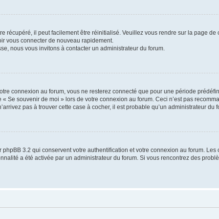
 récupéré, il peut facilement être réinitialisé. Veuillez vous rendre sur la page de
voir vous connecter de nouveau rapidement.
sse, nous vous invitons à contacter un administrateur du forum.
otre connexion au forum, vous ne resterez connecté que pour une période prédéfinie
se « Se souvenir de moi » lors de votre connexion au forum. Ceci n’est pas recomm
’arrivez pas à trouver cette case à cocher, il est probable qu’un administrateur du fo
 phpBB 3.2 qui conservent votre authentification et votre connexion au forum. Les 
tionnalité a été activée par un administrateur du forum. Si vous rencontrez des pro