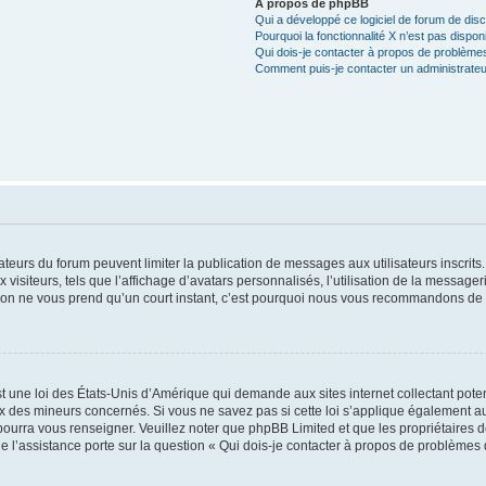
À propos de phpBB
Qui a développé ce logiciel de forum de dis
Pourquoi la fonctionnalité X n’est pas dispon
Qui dois-je contacter à propos de problèmes
Comment puis-je contacter un administrateu
trateurs du forum peuvent limiter la publication de messages aux utilisateurs inscri
visiteurs, tels que l’affichage d’avatars personnalisés, l’utilisation de la messager
ription ne vous prend qu’un court instant, c’est pourquoi nous vous recommandons de l
t une loi des États-Unis d’Amérique qui demande aux sites internet collectant pot
 des mineurs concernés. Si vous ne savez pas si cette loi s’applique également au
 pourra vous renseigner. Veuillez noter que phpBB Limited et que les propriétaires
ue l’assistance porte sur la question « Qui dois-je contacter à propos de problèmes 