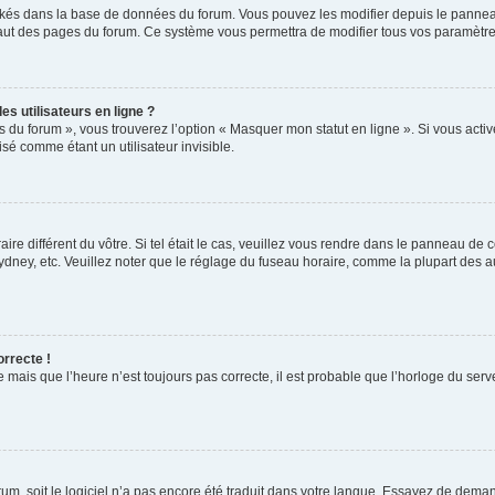
ockés dans la base de données du forum. Vous pouvez les modifier depuis le panneau 
haut des pages du forum. Ce système vous permettra de modifier tous vos paramètre
s utilisateurs en ligne ?
s du forum », vous trouverez l’option « Masquer mon statut en ligne ». Si vous activ
é comme étant un utilisateur invisible.
aire différent du vôtre. Si tel était le cas, veuillez vous rendre dans le panneau de co
ey, etc. Veuillez noter que le réglage du fuseau horaire, comme la plupart des autr
orrecte !
 mais que l’heure n’est toujours pas correcte, il est probable que l’horloge du serve
orum, soit le logiciel n’a pas encore été traduit dans votre langue. Essayez de deman