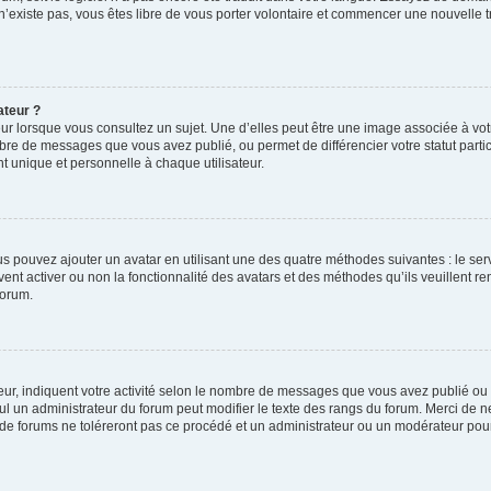
 n’existe pas, vous êtes libre de vous porter volontaire et commencer une nouvelle t
ateur ?
ur lorsque vous consultez un sujet. Une d’elles peut être une image associée à vo
mbre de messages que vous avez publié, ou permet de différencier votre statut parti
 unique et personnelle à chaque utilisateur.
ous pouvez ajouter un avatar en utilisant une des quatre méthodes suivantes : le serv
ent activer ou non la fonctionnalité des avatars et des méthodes qu’ils veuillent ren
forum.
ur, indiquent votre activité selon le nombre de messages que vous avez publié ou id
eul un administrateur du forum peut modifier le texte des rangs du forum. Merci de 
de forums ne toléreront pas ce procédé et un administrateur ou un modérateur pou