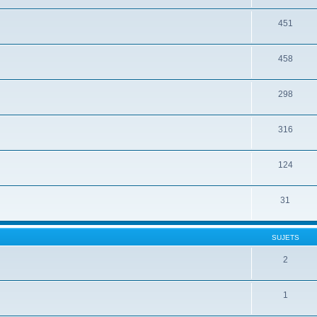
451
458
298
316
124
31
SUJETS
2
1