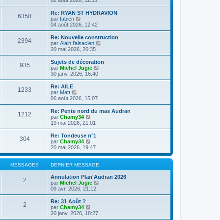
n
l
s
e
Re: RYAN ST HYDRAVION
6358
u
d
C
par
fabien
l
e
o
04 août 2026, 12:42
t
r
n
e
n
s
Re: Nouvelle construction
2394
r
i
u
C
par
Alain l'alsacien
l
e
l
o
20 mai 2026, 20:35
e
r
t
n
d
m
e
s
Sujets de décoration
e
e
935
r
u
C
par
Michel Jugie
r
s
l
l
o
30 janv. 2026, 16:40
n
s
e
t
n
i
a
d
e
s
Re: AILE
e
g
e
1233
r
u
C
par
Matt
r
e
r
l
l
o
06 août 2026, 15:07
m
n
e
t
n
e
i
d
e
s
Re: Pente nord du mas Audran
s
e
e
1212
r
u
C
par
Chamy34
s
r
r
l
l
o
19 mai 2026, 21:01
a
m
n
e
t
n
g
e
i
d
e
s
e
Re: Tondeuse n°1
s
e
e
304
r
u
C
par
Chamy34
s
r
r
l
l
o
20 mai 2026, 19:47
a
m
n
e
t
n
g
e
i
d
e
s
e
s
e
e
r
u
MESSAGES
DERNIER MESSAGE
s
r
r
l
l
a
m
n
e
t
Annulation Plan'Audran 2026
g
e
2
i
d
e
C
par
Michel Jugie
e
s
e
e
r
o
09 avr. 2026, 21:12
s
r
r
l
n
a
m
n
e
s
Re: 31 Août ?
g
e
2
i
d
u
C
par
Chamy34
e
s
e
e
l
o
20 janv. 2026, 18:27
s
r
r
t
n