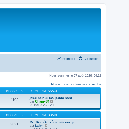
Inscription
Connexion
Nous sommes le 07 août 2026, 06:19
Marquer tous les forums comme lus
MESSAGES
DERNIER MESSAGE
jeudi soir 28 mai pente nord
4102
C
par
Chamy34
o
26 mai 2026, 22:11
n
s
u
MESSAGES
DERNIER MESSAGE
l
t
Re: Diamètre câble silicone p…
2321
C
e
par
fabien
o
r
02 août 2026, 11:33