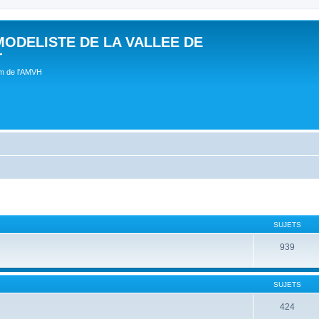
MODELISTE DE LA VALLEE DE
T
um de l'AMVH
SUJETS
939
SUJETS
424