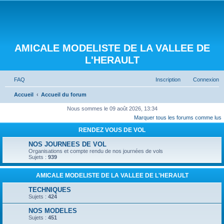
AMICALE MODELISTE DE LA VALLEE DE
L'HERAULT
FAQ
Inscription
Connexion
Accueil
Accueil du forum
Nous sommes le 09 août 2026, 13:34
Marquer tous les forums comme lus
RENDEZ VOUS DE VOL
NOS JOURNEES DE VOL
Organisations et compte rendu de nos journées de vols
Sujets :
939
AMICALE MODELISTE DE LA VALLEE DE L'HERAULT
TECHNIQUES
Sujets :
424
NOS MODELES
Sujets :
451
DISCUSSION GENERALE
Sujets :
458
ESPACE MEDIAS
Sujets :
298