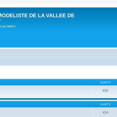
MODELISTE DE LA VALLEE DE
T
um de l'AMVH
SUJETS
939
SUJETS
424