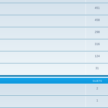
451
458
298
316
124
31
SUJETS
2
1