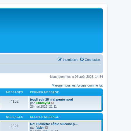
Inscription
Connexion
Nous sommes le 07 août 2026, 14:34
Marquer tous les forums comme lus
MESSAGES
DERNIER MESSAGE
jeudi soir 28 mai pente nord
4102
C
par
Chamy34
o
26 mai 2026, 22:11
n
s
u
MESSAGES
DERNIER MESSAGE
l
t
Re: Diamètre câble silicone p…
2321
C
e
par
fabien
o
r
02 août 2026, 11:33