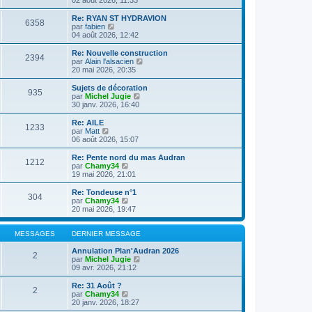
n
l
s
e
Re: RYAN ST HYDRAVION
6358
u
d
C
par
fabien
l
e
o
04 août 2026, 12:42
t
r
n
e
n
s
Re: Nouvelle construction
2394
r
i
u
C
par
Alain l'alsacien
l
e
l
o
20 mai 2026, 20:35
e
r
t
n
d
m
e
s
Sujets de décoration
e
e
935
r
u
C
par
Michel Jugie
r
s
l
l
o
30 janv. 2026, 16:40
n
s
e
t
n
i
a
d
e
s
Re: AILE
e
g
e
1233
r
u
C
par
Matt
r
e
r
l
l
o
06 août 2026, 15:07
m
n
e
t
n
e
i
d
e
s
Re: Pente nord du mas Audran
s
e
e
1212
r
u
C
par
Chamy34
s
r
r
l
l
o
19 mai 2026, 21:01
a
m
n
e
t
n
g
e
i
d
e
s
e
Re: Tondeuse n°1
s
e
e
304
r
u
C
par
Chamy34
s
r
r
l
l
o
20 mai 2026, 19:47
a
m
n
e
t
n
g
e
i
d
e
s
e
s
e
e
r
u
MESSAGES
DERNIER MESSAGE
s
r
r
l
l
a
m
n
e
t
Annulation Plan'Audran 2026
g
e
2
i
d
e
C
par
Michel Jugie
e
s
e
e
r
o
09 avr. 2026, 21:12
s
r
r
l
n
a
m
n
e
s
Re: 31 Août ?
g
e
2
i
d
u
C
par
Chamy34
e
s
e
e
l
o
20 janv. 2026, 18:27
s
r
r
t
n