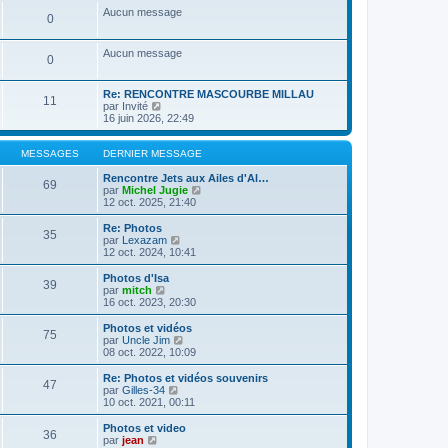
a
m
n
e
s
Aucun message
g
e
0
i
r
u
e
s
e
l
l
s
r
e
t
Aucun message
a
m
d
e
0
g
e
e
r
e
s
r
l
s
n
e
Re: RENCONTRE MASCOURBE MILLAU
11
a
i
C
d
par
Invité
g
e
o
e
16 juin 2026, 22:49
e
r
n
r
m
s
n
e
u
i
MESSAGES
DERNIER MESSAGE
s
l
e
s
t
r
Rencontre Jets aux Ailes d'Al…
69
a
e
m
C
par
Michel Jugie
g
r
e
o
12 oct. 2025, 21:40
e
l
s
n
e
s
s
Re: Photos
35
d
a
u
C
par
Lexazam
e
g
l
o
12 oct. 2024, 10:41
r
e
t
n
n
e
s
Photos d'Isa
39
i
r
u
C
par
mitch
e
l
l
o
16 oct. 2023, 20:30
r
e
t
n
m
d
e
s
Photos et vidéos
e
e
75
r
u
C
par
Uncle Jim
s
r
l
l
o
08 oct. 2022, 10:09
s
n
e
t
n
a
i
d
e
s
Re: Photos et vidéos souvenirs
g
e
e
47
r
u
C
par
Gilles-34
e
r
r
l
l
o
10 oct. 2021, 00:11
m
n
e
t
n
e
i
d
e
s
Photos et video
s
e
e
36
r
u
C
par
jean
s
r
r
l