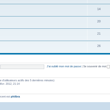
14
20
21
26
J’ai oublié mon mot de passe
|
Se souvenir de moi
bre d’utilisateurs actifs des 5 dernières minutes)
févr. 2012, 21:14
écent est
philbra