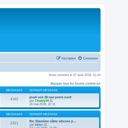
Inscription
Connexion
Nous sommes le 07 août 2026, 01:24
Marquer tous les forums comme lus
MESSAGES
DERNIER MESSAGE
jeudi soir 28 mai pente nord
4102
C
par
Chamy34
o
26 mai 2026, 22:11
n
s
u
MESSAGES
DERNIER MESSAGE
l
t
Re: Diamètre câble silicone p…
2321
C
e
par
fabien
o
r
02 août 2026, 11:33