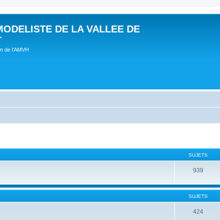
MODELISTE DE LA VALLEE DE
T
um de l'AMVH
SUJETS
939
SUJETS
424