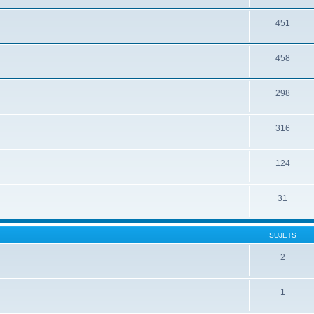
451
458
298
316
124
31
SUJETS
2
1