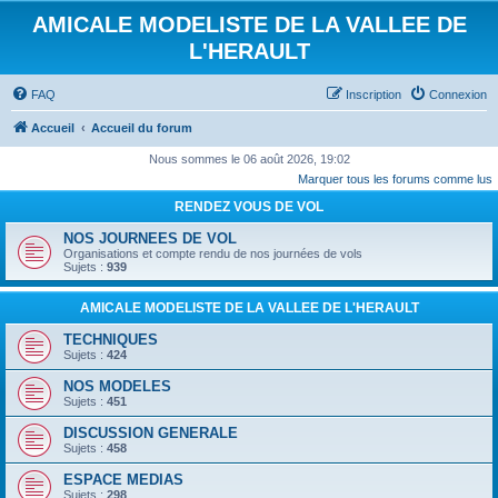
AMICALE MODELISTE DE LA VALLEE DE
L'HERAULT
FAQ
Inscription
Connexion
Accueil
Accueil du forum
Nous sommes le 06 août 2026, 19:02
Marquer tous les forums comme lus
RENDEZ VOUS DE VOL
NOS JOURNEES DE VOL
Organisations et compte rendu de nos journées de vols
Sujets :
939
AMICALE MODELISTE DE LA VALLEE DE L'HERAULT
TECHNIQUES
Sujets :
424
NOS MODELES
Sujets :
451
DISCUSSION GENERALE
Sujets :
458
ESPACE MEDIAS
Sujets :
298