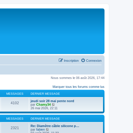
Inscription
Connexion
Nous sommes le 06 août 2026, 17:44
Marquer tous les forums comme lus
MESSAGES
DERNIER MESSAGE
jeudi soir 28 mai pente nord
4102
C
par
Chamy34
o
26 mai 2026, 22:11
n
s
u
MESSAGES
DERNIER MESSAGE
l
t
Re: Diamètre câble silicone p…
2321
C
e
par
fabien
o
r
02 août 2026, 11:33