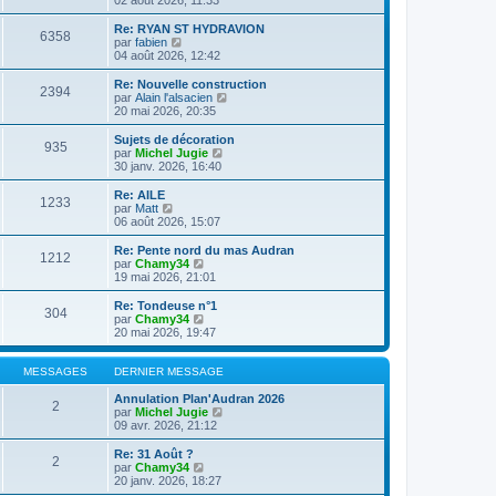
n
l
s
e
Re: RYAN ST HYDRAVION
6358
u
d
C
par
fabien
l
e
o
04 août 2026, 12:42
t
r
n
e
n
s
Re: Nouvelle construction
2394
r
i
u
C
par
Alain l'alsacien
l
e
l
o
20 mai 2026, 20:35
e
r
t
n
d
m
e
s
Sujets de décoration
e
e
935
r
u
C
par
Michel Jugie
r
s
l
l
o
30 janv. 2026, 16:40
n
s
e
t
n
i
a
d
e
s
Re: AILE
e
g
e
1233
r
u
C
par
Matt
r
e
r
l
l
o
06 août 2026, 15:07
m
n
e
t
n
e
i
d
e
s
Re: Pente nord du mas Audran
s
e
e
1212
r
u
C
par
Chamy34
s
r
r
l
l
o
19 mai 2026, 21:01
a
m
n
e
t
n
g
e
i
d
e
s
e
Re: Tondeuse n°1
s
e
e
304
r
u
C
par
Chamy34
s
r
r
l
l
o
20 mai 2026, 19:47
a
m
n
e
t
n
g
e
i
d
e
s
e
s
e
e
r
u
MESSAGES
DERNIER MESSAGE
s
r
r
l
l
a
m
n
e
t
Annulation Plan'Audran 2026
g
e
2
i
d
e
C
par
Michel Jugie
e
s
e
e
r
o
09 avr. 2026, 21:12
s
r
r
l
n
a
m
n
e
s
Re: 31 Août ?
g
e
2
i
d
u
C
par
Chamy34
e
s
e
e
l
o
20 janv. 2026, 18:27
s
r
r
t
n