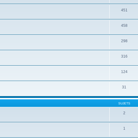
451
458
298
316
124
31
SUJETS
2
1