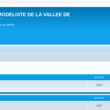
MODELISTE DE LA VALLEE DE
T
um de l'AMVH
SUJETS
939
SUJETS
424