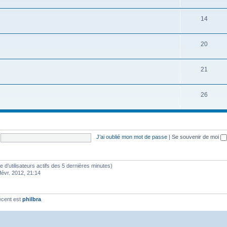
14
20
21
26
J’ai oublié mon mot de passe
|
Se souvenir de moi
bre d’utilisateurs actifs des 5 dernières minutes)
févr. 2012, 21:14
écent est
philbra