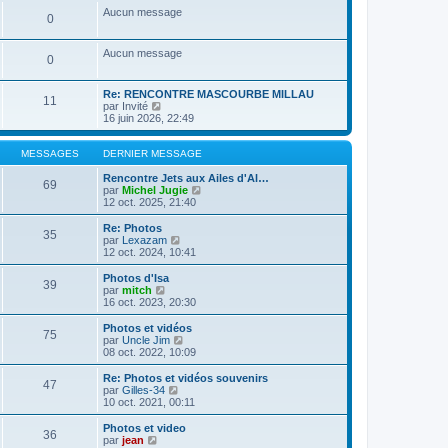
a
m
n
e
s
Aucun message
g
e
0
i
r
u
e
s
e
l
l
s
r
e
t
Aucun message
a
m
d
e
0
g
e
e
r
e
s
r
l
s
n
e
Re: RENCONTRE MASCOURBE MILLAU
11
a
i
C
d
par
Invité
g
e
o
e
16 juin 2026, 22:49
e
r
n
r
m
s
n
e
u
i
MESSAGES
DERNIER MESSAGE
s
l
e
s
t
r
Rencontre Jets aux Ailes d'Al…
69
a
e
m
C
par
Michel Jugie
g
r
e
o
12 oct. 2025, 21:40
e
l
s
n
e
s
s
Re: Photos
35
d
a
u
C
par
Lexazam
e
g
l
o
12 oct. 2024, 10:41
r
e
t
n
n
e
s
Photos d'Isa
39
i
r
u
C
par
mitch
e
l
l
o
16 oct. 2023, 20:30
r
e
t
n
m
d
e
s
Photos et vidéos
e
e
75
r
u
C
par
Uncle Jim
s
r
l
l
o
08 oct. 2022, 10:09
s
n
e
t
n
a
i
d
e
s
Re: Photos et vidéos souvenirs
g
e
e
47
r
u
C
par
Gilles-34
e
r
r
l
l
o
10 oct. 2021, 00:11
m
n
e
t
n
e
i
d
e
s
Photos et video
s
e
e
36
r
u
C
par
jean
s
r
r
l