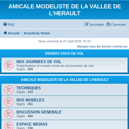
AMICALE MODELISTE DE LA VALLEE DE
L'HERAULT
FAQ
Inscription
Connexion
Accueil
Accueil du forum
Nous sommes le 07 août 2026, 07:22
Marquer tous les forums comme lus
RENDEZ VOUS DE VOL
NOS JOURNEES DE VOL
Organisations et compte rendu de nos journées de vols
Sujets :
939
AMICALE MODELISTE DE LA VALLEE DE L'HERAULT
TECHNIQUES
Sujets :
424
NOS MODELES
Sujets :
451
DISCUSSION GENERALE
Sujets :
458
ESPACE MEDIAS
Sujets :
298