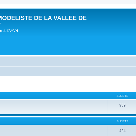
MODELISTE DE LA VALLEE DE
T
um de l'AMVH
SUJETS
939
SUJETS
424