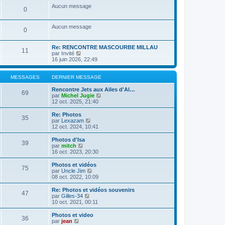
a
m
n
e
s
Aucun message
g
e
0
i
r
u
e
s
e
l
l
s
r
e
t
Aucun message
a
m
d
e
0
g
e
e
r
e
s
r
l
s
n
e
Re: RENCONTRE MASCOURBE MILLAU
11
a
i
C
d
par
Invité
g
e
o
e
16 juin 2026, 22:49
e
r
n
r
m
s
n
e
u
i
MESSAGES
DERNIER MESSAGE
s
l
e
s
t
r
Rencontre Jets aux Ailes d'Al…
69
a
e
m
C
par
Michel Jugie
g
r
e
o
12 oct. 2025, 21:40
e
l
s
n
e
s
s
Re: Photos
35
d
a
u
C
par
Lexazam
e
g
l
o
12 oct. 2024, 10:41
r
e
t
n
n
e
s
Photos d'Isa
39
i
r
u
C
par
mitch
e
l
l
o
16 oct. 2023, 20:30
r
e
t
n
m
d
e
s
Photos et vidéos
e
e
75
r
u
C
par
Uncle Jim
s
r
l
l
o
08 oct. 2022, 10:09
s
n
e
t
n
a
i
d
e
s
Re: Photos et vidéos souvenirs
g
e
e
47
r
u
C
par
Gilles-34
e
r
r
l
l
o
10 oct. 2021, 00:11
m
n
e
t
n
e
i
d
e
s
Photos et video
s
e
e
36
r
u
C
par
jean
s
r
r
l