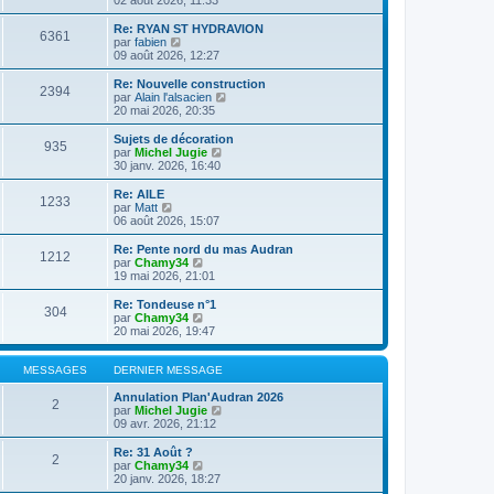
n
l
s
e
Re: RYAN ST HYDRAVION
6361
u
d
C
par
fabien
l
e
o
09 août 2026, 12:27
t
r
n
e
n
s
Re: Nouvelle construction
2394
r
i
u
C
par
Alain l'alsacien
l
e
l
o
20 mai 2026, 20:35
e
r
t
n
d
m
e
s
Sujets de décoration
e
e
935
r
u
C
par
Michel Jugie
r
s
l
l
o
30 janv. 2026, 16:40
n
s
e
t
n
i
a
d
e
s
Re: AILE
e
g
e
1233
r
u
C
par
Matt
r
e
r
l
l
o
06 août 2026, 15:07
m
n
e
t
n
e
i
d
e
s
Re: Pente nord du mas Audran
s
e
e
1212
r
u
C
par
Chamy34
s
r
r
l
l
o
19 mai 2026, 21:01
a
m
n
e
t
n
g
e
i
d
e
s
e
Re: Tondeuse n°1
s
e
e
304
r
u
C
par
Chamy34
s
r
r
l
l
o
20 mai 2026, 19:47
a
m
n
e
t
n
g
e
i
d
e
s
e
s
e
e
r
u
MESSAGES
DERNIER MESSAGE
s
r
r
l
l
a
m
n
e
t
Annulation Plan'Audran 2026
g
e
2
i
d
e
C
par
Michel Jugie
e
s
e
e
r
o
09 avr. 2026, 21:12
s
r
r
l
n
a
m
n
e
s
Re: 31 Août ?
g
e
2
i
d
u
C
par
Chamy34
e
s
e
e
l
o
20 janv. 2026, 18:27
s
r
r
t
n