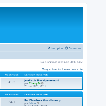
Inscription
Connexion
Nous sommes le 09 août 2026, 14:56
Marquer tous les forums comme lus
MESSAGES
DERNIER MESSAGE
jeudi soir 28 mai pente nord
4102
C
par
Chamy34
o
26 mai 2026, 22:11
n
s
u
MESSAGES
DERNIER MESSAGE
l
t
Re: Diamètre câble silicone p…
2321
C
e
par
fabien
o
r
02 août 2026, 11:33