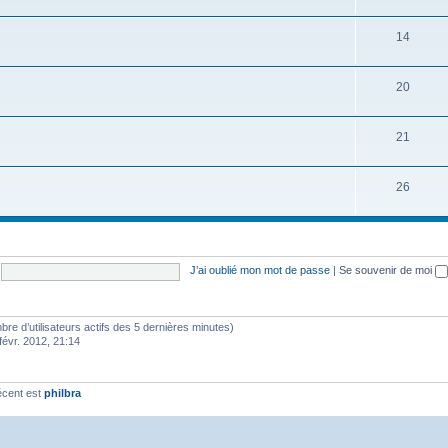
14
20
21
26
J’ai oublié mon mot de passe
|
Se souvenir de moi
ombre d’utilisateurs actifs des 5 dernières minutes)
févr. 2012, 21:14
écent est
philbra