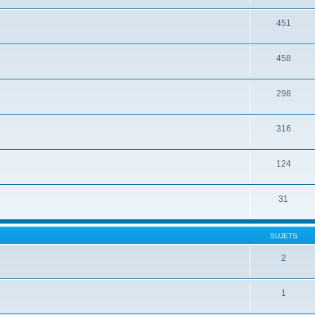
451
458
298
316
124
31
SUJETS
2
1