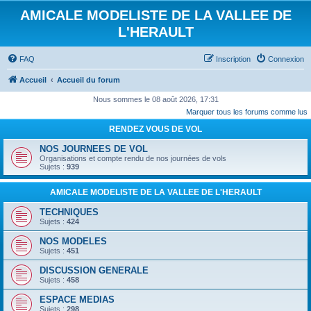
AMICALE MODELISTE DE LA VALLEE DE
L'HERAULT
FAQ
Inscription
Connexion
Accueil
Accueil du forum
Nous sommes le 08 août 2026, 17:31
Marquer tous les forums comme lus
RENDEZ VOUS DE VOL
NOS JOURNEES DE VOL
Organisations et compte rendu de nos journées de vols
Sujets :
939
AMICALE MODELISTE DE LA VALLEE DE L'HERAULT
TECHNIQUES
Sujets :
424
NOS MODELES
Sujets :
451
DISCUSSION GENERALE
Sujets :
458
ESPACE MEDIAS
Sujets :
298