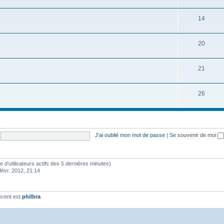
14
20
21
26
J’ai oublié mon mot de passe
|
Se souvenir de moi
bre d’utilisateurs actifs des 5 dernières minutes)
févr. 2012, 21:14
écent est
philbra