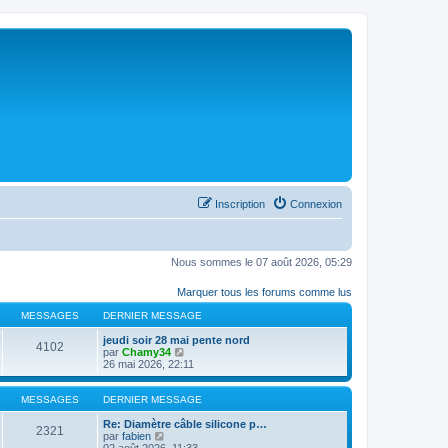
Inscription
Connexion
Nous sommes le 07 août 2026, 05:29
Marquer tous les forums comme lus
MESSAGES
DERNIER MESSAGE
jeudi soir 28 mai pente nord
4102
C
par
Chamy34
o
26 mai 2026, 22:11
n
s
u
MESSAGES
DERNIER MESSAGE
l
t
Re: Diamètre câble silicone p…
2321
C
e
par
fabien
o
r
02 août 2026, 11:33