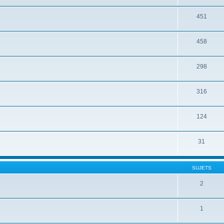
451
458
298
316
124
31
SUJETS
2
1