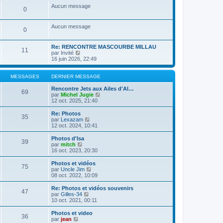
a
m
n
e
s
Aucun message
g
e
0
i
r
u
e
s
e
l
l
s
r
e
t
Aucun message
a
m
d
e
0
g
e
e
r
e
s
r
l
s
n
e
Re: RENCONTRE MASCOURBE MILLAU
11
a
i
C
d
par
Invité
g
e
o
e
16 juin 2026, 22:49
e
r
n
r
m
s
n
e
u
i
MESSAGES
DERNIER MESSAGE
s
l
e
s
t
r
Rencontre Jets aux Ailes d'Al…
69
a
e
m
C
par
Michel Jugie
g
r
e
o
12 oct. 2025, 21:40
e
l
s
n
e
s
s
Re: Photos
35
d
a
u
C
par
Lexazam
e
g
l
o
12 oct. 2024, 10:41
r
e
t
n
n
e
s
Photos d'Isa
39
i
r
u
C
par
mitch
e
l
l
o
16 oct. 2023, 20:30
r
e
t
n
m
d
e
s
Photos et vidéos
e
e
75
r
u
C
par
Uncle Jim
s
r
l
l
o
08 oct. 2022, 10:09
s
n
e
t
n
a
i
d
e
s
Re: Photos et vidéos souvenirs
g
e
e
47
r
u
C
par
Gilles-34
e
r
r
l
l
o
10 oct. 2021, 00:11
m
n
e
t
n
e
i
d
e
s
Photos et video
s
e
e
36
r
u
C
par
jean
s
r
r
l