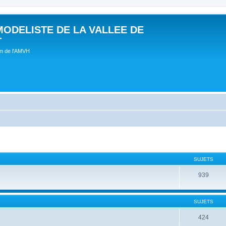
MODELISTE DE LA VALLEE DE
T
um de l'AMVH
SUJETS
939
SUJETS
424