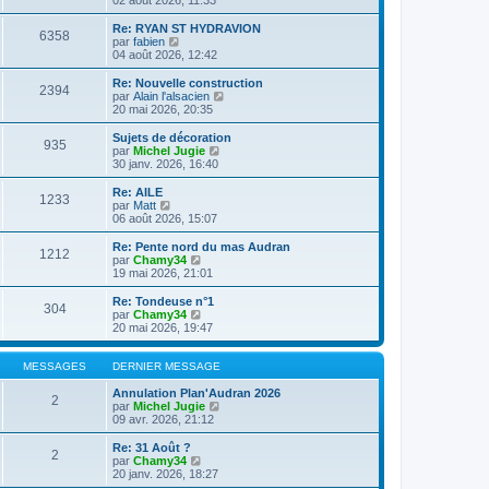
n
l
s
e
Re: RYAN ST HYDRAVION
6358
u
d
C
par
fabien
l
e
o
04 août 2026, 12:42
t
r
n
e
n
s
Re: Nouvelle construction
2394
r
i
u
C
par
Alain l'alsacien
l
e
l
o
20 mai 2026, 20:35
e
r
t
n
d
m
e
s
Sujets de décoration
e
e
935
r
u
C
par
Michel Jugie
r
s
l
l
o
30 janv. 2026, 16:40
n
s
e
t
n
i
a
d
e
s
Re: AILE
e
g
e
1233
r
u
C
par
Matt
r
e
r
l
l
o
06 août 2026, 15:07
m
n
e
t
n
e
i
d
e
s
Re: Pente nord du mas Audran
s
e
e
1212
r
u
C
par
Chamy34
s
r
r
l
l
o
19 mai 2026, 21:01
a
m
n
e
t
n
g
e
i
d
e
s
e
Re: Tondeuse n°1
s
e
e
304
r
u
C
par
Chamy34
s
r
r
l
l
o
20 mai 2026, 19:47
a
m
n
e
t
n
g
e
i
d
e
s
e
s
e
e
r
u
MESSAGES
DERNIER MESSAGE
s
r
r
l
l
a
m
n
e
t
Annulation Plan'Audran 2026
g
e
2
i
d
e
C
par
Michel Jugie
e
s
e
e
r
o
09 avr. 2026, 21:12
s
r
r
l
n
a
m
n
e
s
Re: 31 Août ?
g
e
2
i
d
u
C
par
Chamy34
e
s
e
e
l
o
20 janv. 2026, 18:27
s
r
r
t
n