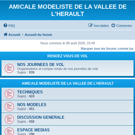
AMICALE MODELISTE DE LA VALLEE DE
L'HERAULT
FAQ
Inscription
Connexion
Accueil
Accueil du forum
Nous sommes le 08 août 2026, 15:49
Marquer tous les forums comme lus
RENDEZ VOUS DE VOL
NOS JOURNEES DE VOL
Organisations et compte rendu de nos journées de vols
Sujets :
939
AMICALE MODELISTE DE LA VALLEE DE L'HERAULT
TECHNIQUES
Sujets :
424
NOS MODELES
Sujets :
451
DISCUSSION GENERALE
Sujets :
458
ESPACE MEDIAS
Sujets :
298