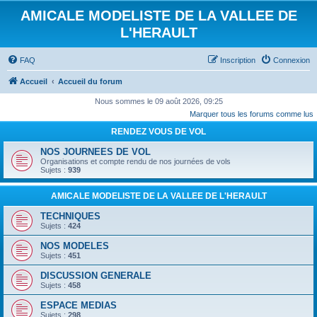
AMICALE MODELISTE DE LA VALLEE DE
L'HERAULT
FAQ
Inscription
Connexion
Accueil
Accueil du forum
Nous sommes le 09 août 2026, 09:25
Marquer tous les forums comme lus
RENDEZ VOUS DE VOL
NOS JOURNEES DE VOL
Organisations et compte rendu de nos journées de vols
Sujets :
939
AMICALE MODELISTE DE LA VALLEE DE L'HERAULT
TECHNIQUES
Sujets :
424
NOS MODELES
Sujets :
451
DISCUSSION GENERALE
Sujets :
458
ESPACE MEDIAS
Sujets :
298