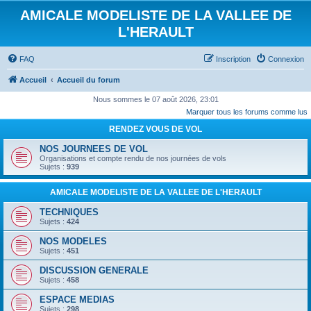
AMICALE MODELISTE DE LA VALLEE DE
L'HERAULT
FAQ
Inscription
Connexion
Accueil
Accueil du forum
Nous sommes le 07 août 2026, 23:01
Marquer tous les forums comme lus
RENDEZ VOUS DE VOL
NOS JOURNEES DE VOL
Organisations et compte rendu de nos journées de vols
Sujets :
939
AMICALE MODELISTE DE LA VALLEE DE L'HERAULT
TECHNIQUES
Sujets :
424
NOS MODELES
Sujets :
451
DISCUSSION GENERALE
Sujets :
458
ESPACE MEDIAS
Sujets :
298