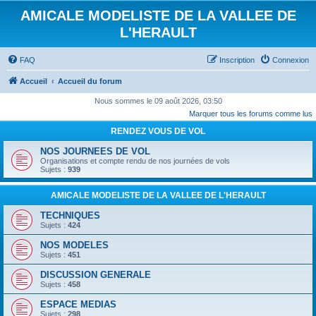
AMICALE MODELISTE DE LA VALLEE DE
L'HERAULT
FAQ
Inscription
Connexion
Accueil
Accueil du forum
Nous sommes le 09 août 2026, 03:50
Marquer tous les forums comme lus
RENDEZ VOUS DE VOL
NOS JOURNEES DE VOL
Organisations et compte rendu de nos journées de vols
Sujets :
939
AMICALE MODELISTE DE LA VALLEE DE L'HERAULT
TECHNIQUES
Sujets :
424
NOS MODELES
Sujets :
451
DISCUSSION GENERALE
Sujets :
458
ESPACE MEDIAS
Sujets :
298