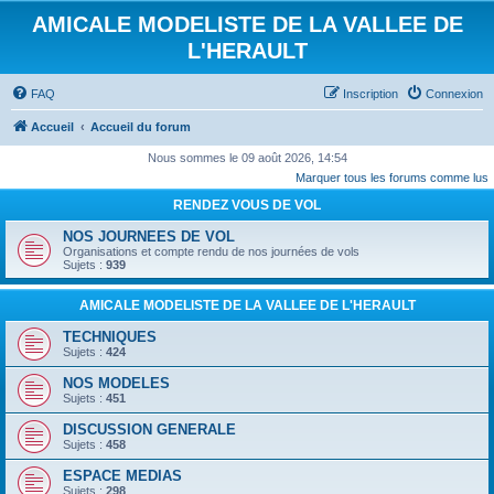
AMICALE MODELISTE DE LA VALLEE DE
L'HERAULT
FAQ
Inscription
Connexion
Accueil
Accueil du forum
Nous sommes le 09 août 2026, 14:54
Marquer tous les forums comme lus
RENDEZ VOUS DE VOL
NOS JOURNEES DE VOL
Organisations et compte rendu de nos journées de vols
Sujets :
939
AMICALE MODELISTE DE LA VALLEE DE L'HERAULT
TECHNIQUES
Sujets :
424
NOS MODELES
Sujets :
451
DISCUSSION GENERALE
Sujets :
458
ESPACE MEDIAS
Sujets :
298