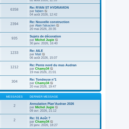
n
l
s
e
Re: RYAN ST HYDRAVION
6358
u
d
C
par
fabien
l
e
o
04 août 2026, 12:42
t
r
n
e
n
s
Re: Nouvelle construction
2394
r
i
u
C
par
Alain l'alsacien
l
e
l
o
20 mai 2026, 20:35
e
r
t
n
d
m
e
s
Sujets de décoration
e
e
935
r
u
C
par
Michel Jugie
r
s
l
l
o
30 janv. 2026, 16:40
n
s
e
t
n
i
a
d
e
s
Re: AILE
e
g
e
1233
r
u
C
par
Matt
r
e
r
l
l
o
06 août 2026, 15:07
m
n
e
t
n
e
i
d
e
s
Re: Pente nord du mas Audran
s
e
e
1212
r
u
C
par
Chamy34
s
r
r
l
l
o
19 mai 2026, 21:01
a
m
n
e
t
n
g
e
i
d
e
s
e
Re: Tondeuse n°1
s
e
e
304
r
u
C
par
Chamy34
s
r
r
l
l
o
20 mai 2026, 19:47
a
m
n
e
t
n
g
e
i
d
e
s
e
s
e
e
r
u
MESSAGES
DERNIER MESSAGE
s
r
r
l
l
a
m
n
e
t
Annulation Plan'Audran 2026
g
e
2
i
d
e
C
par
Michel Jugie
e
s
e
e
r
o
09 avr. 2026, 21:12
s
r
r
l
n
a
m
n
e
s
Re: 31 Août ?
g
e
2
i
d
u
C
par
Chamy34
e
s
e
e
l
o
20 janv. 2026, 18:27
s
r
r
t
n