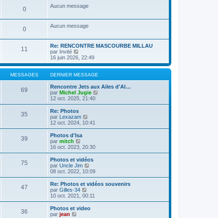
a
m
n
e
s
Aucun message
g
e
0
i
r
u
e
s
e
l
l
s
r
e
t
Aucun message
a
m
d
e
0
g
e
e
r
e
s
r
l
s
n
e
Re: RENCONTRE MASCOURBE MILLAU
11
a
i
C
d
par
Invité
g
e
o
e
16 juin 2026, 22:49
e
r
n
r
m
s
n
e
u
i
MESSAGES
DERNIER MESSAGE
s
l
e
s
t
r
Rencontre Jets aux Ailes d'Al…
69
a
e
m
C
par
Michel Jugie
g
r
e
o
12 oct. 2025, 21:40
e
l
s
n
e
s
s
Re: Photos
35
d
a
u
C
par
Lexazam
e
g
l
o
12 oct. 2024, 10:41
r
e
t
n
n
e
s
Photos d'Isa
39
i
r
u
C
par
mitch
e
l
l
o
16 oct. 2023, 20:30
r
e
t
n
m
d
e
s
Photos et vidéos
e
e
75
r
u
C
par
Uncle Jim
s
r
l
l
o
08 oct. 2022, 10:09
s
n
e
t
n
a
i
d
e
s
Re: Photos et vidéos souvenirs
g
e
e
47
r
u
C
par
Gilles-34
e
r
r
l
l
o
10 oct. 2021, 00:11
m
n
e
t
n
e
i
d
e
s
Photos et video
s
e
e
36
r
u
C
par
jean
s
r
r
l