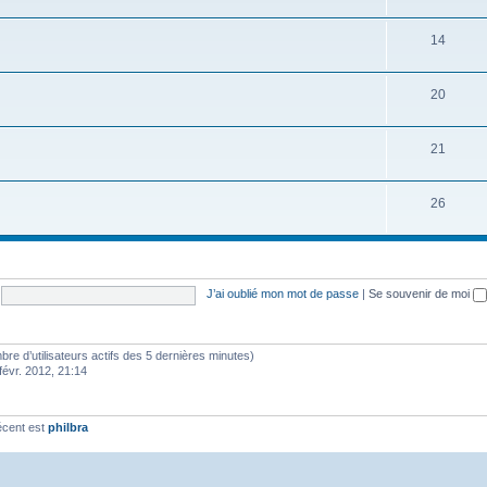
14
20
21
26
J’ai oublié mon mot de passe
|
Se souvenir de moi
ombre d’utilisateurs actifs des 5 dernières minutes)
févr. 2012, 21:14
écent est
philbra