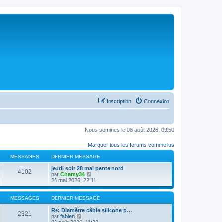
Inscription
Connexion
Nous sommes le 08 août 2026, 09:50
Marquer tous les forums comme lus
MESSAGES
DERNIER MESSAGE
jeudi soir 28 mai pente nord
4102
C
par
Chamy34
o
26 mai 2026, 22:11
n
s
u
MESSAGES
DERNIER MESSAGE
l
t
Re: Diamètre câble silicone p…
2321
C
e
par
fabien
o
r
02 août 2026, 11:33