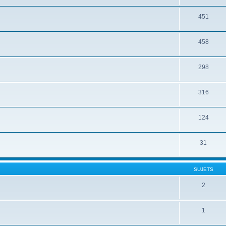
451
458
298
316
124
31
SUJETS
2
1