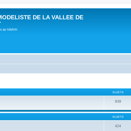
MODELISTE DE LA VALLEE DE
T
um de l'AMVH
SUJETS
939
SUJETS
424