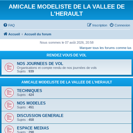
AMICALE MODELISTE DE LA VALLEE DE
L'HERAULT
FAQ
Inscription
Connexion
Accueil
Accueil du forum
Nous sommes le 07 août 2026, 20:58
Marquer tous les forums comme lus
RENDEZ VOUS DE VOL
NOS JOURNEES DE VOL
Organisations et compte rendu de nos journées de vols
Sujets :
939
AMICALE MODELISTE DE LA VALLEE DE L'HERAULT
TECHNIQUES
Sujets :
424
NOS MODELES
Sujets :
451
DISCUSSION GENERALE
Sujets :
458
ESPACE MEDIAS
Sujets :
298