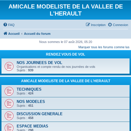
AMICALE MODELISTE DE LA VALLEE DE
L'HERAULT
FAQ
Inscription
Connexion
Accueil
Accueil du forum
Nous sommes le 07 août 2026, 05:20
Marquer tous les forums comme lus
RENDEZ VOUS DE VOL
NOS JOURNEES DE VOL
Organisations et compte rendu de nos journées de vols
Sujets :
939
AMICALE MODELISTE DE LA VALLEE DE L'HERAULT
TECHNIQUES
Sujets :
424
NOS MODELES
Sujets :
451
DISCUSSION GENERALE
Sujets :
458
ESPACE MEDIAS
Sujets :
298