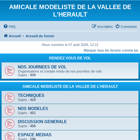
AMICALE MODELISTE DE LA VALLEE DE
L'HERAULT
FAQ
Inscription
Connexion
Accueil
Accueil du forum
Nous sommes le 07 août 2026, 12:21
Marquer tous les forums comme lus
RENDEZ VOUS DE VOL
NOS JOURNEES DE VOL
Organisations et compte rendu de nos journées de vols
Sujets :
939
AMICALE MODELISTE DE LA VALLEE DE L'HERAULT
TECHNIQUES
Sujets :
424
NOS MODELES
Sujets :
451
DISCUSSION GENERALE
Sujets :
458
ESPACE MEDIAS
Sujets :
298