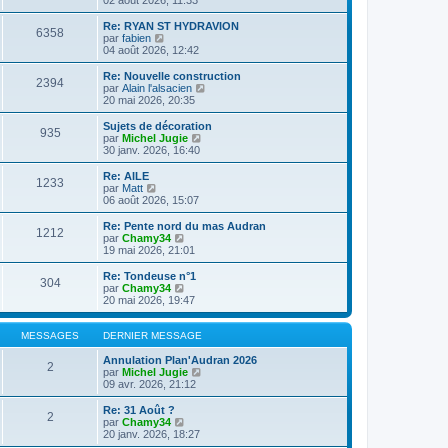
n
l
s
e
Re: RYAN ST HYDRAVION
6358
u
d
C
par
fabien
l
e
o
04 août 2026, 12:42
t
r
n
e
n
s
Re: Nouvelle construction
2394
r
i
u
C
par
Alain l'alsacien
l
e
l
o
20 mai 2026, 20:35
e
r
t
n
d
m
e
s
Sujets de décoration
e
e
935
r
u
C
par
Michel Jugie
r
s
l
l
o
30 janv. 2026, 16:40
n
s
e
t
n
i
a
d
e
s
Re: AILE
e
g
e
1233
r
u
C
par
Matt
r
e
r
l
l
o
06 août 2026, 15:07
m
n
e
t
n
e
i
d
e
s
Re: Pente nord du mas Audran
s
e
e
1212
r
u
C
par
Chamy34
s
r
r
l
l
o
19 mai 2026, 21:01
a
m
n
e
t
n
g
e
i
d
e
s
e
Re: Tondeuse n°1
s
e
e
304
r
u
C
par
Chamy34
s
r
r
l
l
o
20 mai 2026, 19:47
a
m
n
e
t
n
g
e
i
d
e
s
e
s
e
e
r
u
MESSAGES
DERNIER MESSAGE
s
r
r
l
l
a
m
n
e
t
Annulation Plan'Audran 2026
g
e
2
i
d
e
C
par
Michel Jugie
e
s
e
e
r
o
09 avr. 2026, 21:12
s
r
r
l
n
a
m
n
e
s
Re: 31 Août ?
g
e
2
i
d
u
C
par
Chamy34
e
s
e
e
l
o
20 janv. 2026, 18:27
s
r
r
t
n