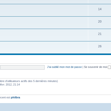
14
20
21
26
J’ai oublié mon mot de passe
|
Se souvenir de moi
ombre d’utilisateurs actifs des 5 dernières minutes)
févr. 2012, 21:14
écent est
philbra