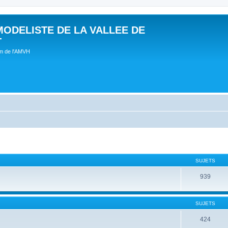
MODELISTE DE LA VALLEE DE
T
um de l'AMVH
SUJETS
939
SUJETS
424