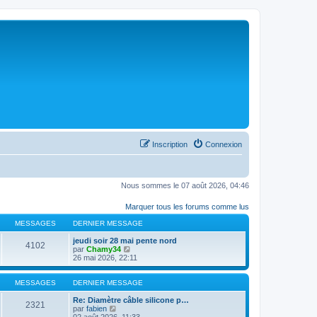
Inscription
Connexion
Nous sommes le 07 août 2026, 04:46
Marquer tous les forums comme lus
MESSAGES
DERNIER MESSAGE
jeudi soir 28 mai pente nord
4102
C
par
Chamy34
o
26 mai 2026, 22:11
n
s
u
MESSAGES
DERNIER MESSAGE
l
t
Re: Diamètre câble silicone p…
2321
C
e
par
fabien
o
r
02 août 2026, 11:33