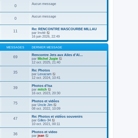
a
m
n
e
s
Aucun message
g
e
0
i
r
u
e
s
e
l
l
s
r
e
t
Aucun message
a
m
d
e
0
g
e
e
r
e
s
r
l
s
n
e
Re: RENCONTRE MASCOURBE MILLAU
11
a
i
C
d
par
Invité
g
e
o
e
16 juin 2026, 22:49
e
r
n
r
m
s
n
e
u
i
MESSAGES
DERNIER MESSAGE
s
l
e
s
t
r
Rencontre Jets aux Ailes d'Al…
69
a
e
m
C
par
Michel Jugie
g
r
e
o
12 oct. 2025, 21:40
e
l
s
n
e
s
s
Re: Photos
35
d
a
u
C
par
Lexazam
e
g
l
o
12 oct. 2024, 10:41
r
e
t
n
n
e
s
Photos d'Isa
39
i
r
u
C
par
mitch
e
l
l
o
16 oct. 2023, 20:30
r
e
t
n
m
d
e
s
Photos et vidéos
e
e
75
r
u
C
par
Uncle Jim
s
r
l
l
o
08 oct. 2022, 10:09
s
n
e
t
n
a
i
d
e
s
Re: Photos et vidéos souvenirs
g
e
e
47
r
u
C
par
Gilles-34
e
r
r
l
l
o
10 oct. 2021, 00:11
m
n
e
t
n
e
i
d
e
s
Photos et video
s
e
e
36
r
u
C
par
jean
s
r
r
l