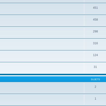
451
458
298
316
124
31
SUJETS
2
1