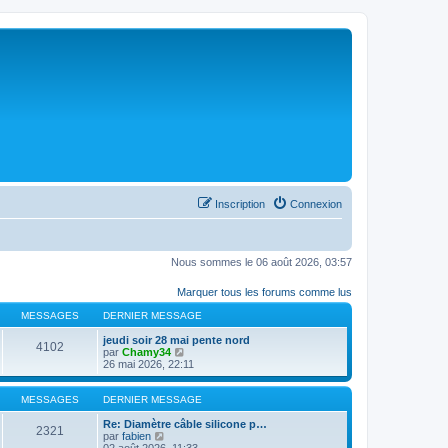
Inscription
Connexion
Nous sommes le 06 août 2026, 03:57
Marquer tous les forums comme lus
MESSAGES
DERNIER MESSAGE
jeudi soir 28 mai pente nord
4102
C
par
Chamy34
o
26 mai 2026, 22:11
n
s
u
MESSAGES
DERNIER MESSAGE
l
t
Re: Diamètre câble silicone p…
2321
C
e
par
fabien
o
r
02 août 2026, 11:33