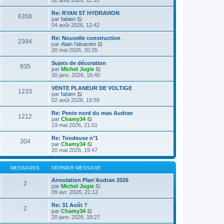
n
l
s
e
Re: RYAN ST HYDRAVION
6358
u
d
C
par
fabien
l
e
o
04 août 2026, 12:42
t
r
n
e
n
s
Re: Nouvelle construction
2394
r
i
u
C
par
Alain l'alsacien
l
e
l
o
20 mai 2026, 20:35
e
r
t
n
d
m
e
s
Sujets de décoration
e
e
935
r
u
C
par
Michel Jugie
r
s
l
l
o
30 janv. 2026, 16:40
n
s
e
t
n
i
a
d
e
s
VENTE PLANEUR DE VOLTIGE
e
g
e
1233
r
u
C
par
fabien
r
e
r
l
l
o
02 août 2026, 19:59
m
n
e
t
n
e
i
d
e
s
Re: Pente nord du mas Audran
s
e
e
1212
r
u
C
par
Chamy34
s
r
r
l
l
o
19 mai 2026, 21:01
a
m
n
e
t
n
g
e
i
d
e
s
e
Re: Tondeuse n°1
s
e
e
304
r
u
C
par
Chamy34
s
r
r
l
l
o
20 mai 2026, 19:47
a
m
n
e
t
n
g
e
i
d
e
s
e
s
e
e
r
u
MESSAGES
DERNIER MESSAGE
s
r
r
l
l
a
m
n
e
t
Annulation Plan'Audran 2026
g
e
2
i
d
e
C
par
Michel Jugie
e
s
e
e
r
o
09 avr. 2026, 21:12
s
r
r
l
n
a
m
n
e
s
Re: 31 Août ?
g
e
2
i
d
u
C
par
Chamy34
e
s
e
e
l
o
20 janv. 2026, 18:27
s
r
r
t
n