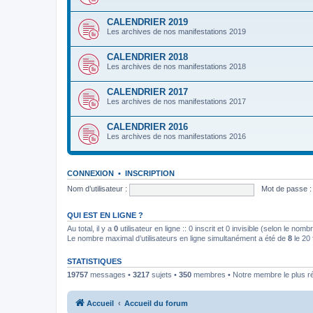
CALENDRIER 2019
Les archives de nos manifestations 2019
CALENDRIER 2018
Les archives de nos manifestations 2018
CALENDRIER 2017
Les archives de nos manifestations 2017
CALENDRIER 2016
Les archives de nos manifestations 2016
CONNEXION
•
INSCRIPTION
Nom d’utilisateur :
Mot de passe :
QUI EST EN LIGNE ?
Au total, il y a
0
utilisateur en ligne :: 0 inscrit et 0 invisible (selon le nom
Le nombre maximal d’utilisateurs en ligne simultanément a été de
8
le 20 
STATISTIQUES
19757
messages •
3217
sujets •
350
membres • Notre membre le plus r
Accueil
Accueil du forum