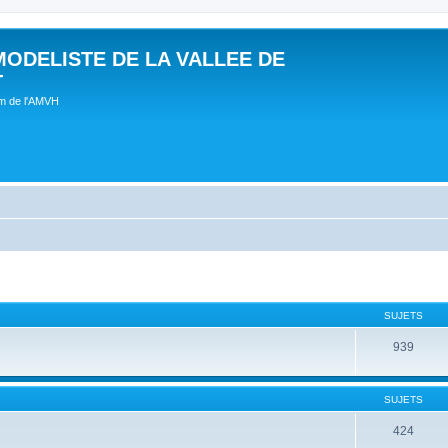
MODELISTE DE LA VALLEE DE
T
um de l'AMVH
SUJETS
939
SUJETS
424