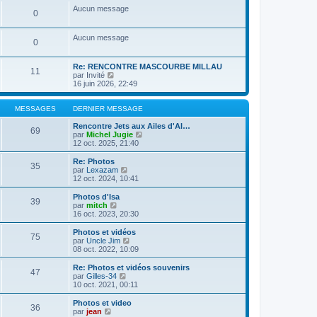
a
m
n
e
s
Aucun message
g
e
0
i
r
u
e
s
e
l
l
s
r
e
t
Aucun message
a
m
d
e
0
g
e
e
r
e
s
r
l
s
n
e
Re: RENCONTRE MASCOURBE MILLAU
11
a
i
C
d
par
Invité
g
e
o
e
16 juin 2026, 22:49
e
r
n
r
m
s
n
e
u
i
MESSAGES
DERNIER MESSAGE
s
l
e
s
t
r
Rencontre Jets aux Ailes d'Al…
69
a
e
m
C
par
Michel Jugie
g
r
e
o
12 oct. 2025, 21:40
e
l
s
n
e
s
s
Re: Photos
35
d
a
u
C
par
Lexazam
e
g
l
o
12 oct. 2024, 10:41
r
e
t
n
n
e
s
Photos d'Isa
39
i
r
u
C
par
mitch
e
l
l
o
16 oct. 2023, 20:30
r
e
t
n
m
d
e
s
Photos et vidéos
e
e
75
r
u
C
par
Uncle Jim
s
r
l
l
o
08 oct. 2022, 10:09
s
n
e
t
n
a
i
d
e
s
Re: Photos et vidéos souvenirs
g
e
e
47
r
u
C
par
Gilles-34
e
r
r
l
l
o
10 oct. 2021, 00:11
m
n
e
t
n
e
i
d
e
s
Photos et video
s
e
e
36
r
u
C
par
jean
s
r
r
l