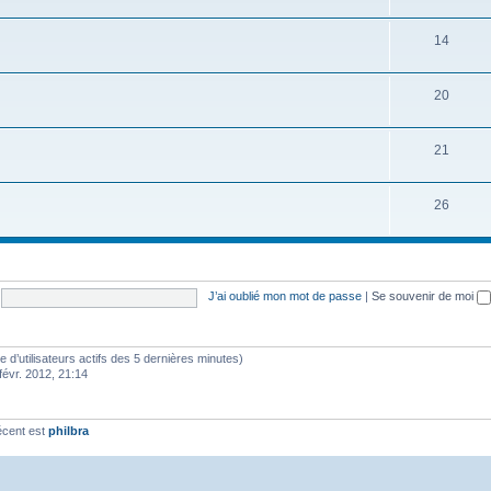
14
20
21
26
J’ai oublié mon mot de passe
|
Se souvenir de moi
bre d’utilisateurs actifs des 5 dernières minutes)
févr. 2012, 21:14
écent est
philbra