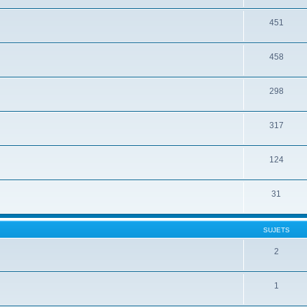
451
458
298
317
124
31
SUJETS
2
1