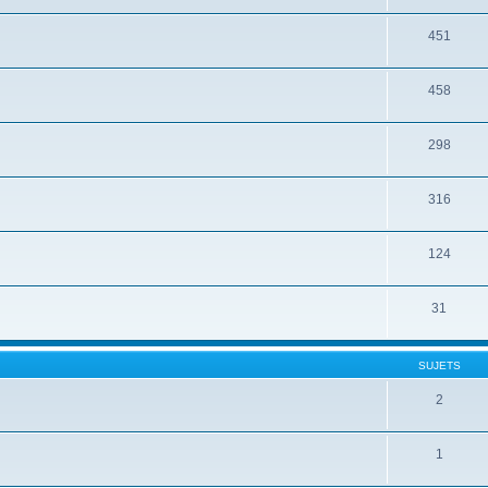
451
458
298
316
124
31
SUJETS
2
1