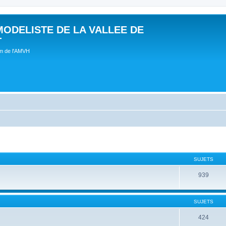
MODELISTE DE LA VALLEE DE
T
um de l'AMVH
SUJETS
939
SUJETS
424