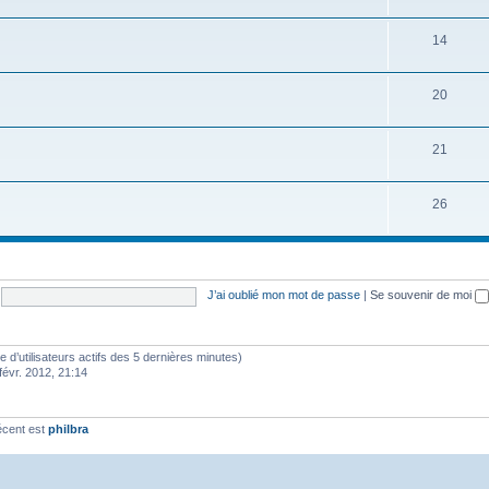
14
20
21
26
J’ai oublié mon mot de passe
|
Se souvenir de moi
bre d’utilisateurs actifs des 5 dernières minutes)
févr. 2012, 21:14
écent est
philbra