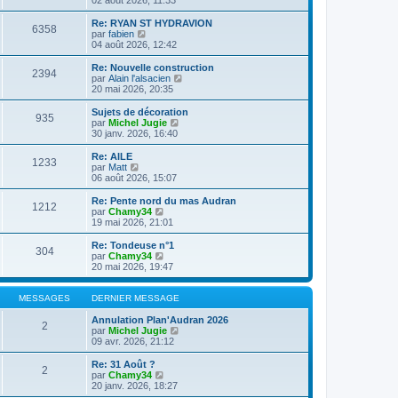
n
l
s
e
Re: RYAN ST HYDRAVION
6358
u
d
C
par
fabien
l
e
o
04 août 2026, 12:42
t
r
n
e
n
s
Re: Nouvelle construction
2394
r
i
u
C
par
Alain l'alsacien
l
e
l
o
20 mai 2026, 20:35
e
r
t
n
d
m
e
s
Sujets de décoration
e
e
935
r
u
C
par
Michel Jugie
r
s
l
l
o
30 janv. 2026, 16:40
n
s
e
t
n
i
a
d
e
s
Re: AILE
e
g
e
1233
r
u
C
par
Matt
r
e
r
l
l
o
06 août 2026, 15:07
m
n
e
t
n
e
i
d
e
s
Re: Pente nord du mas Audran
s
e
e
1212
r
u
C
par
Chamy34
s
r
r
l
l
o
19 mai 2026, 21:01
a
m
n
e
t
n
g
e
i
d
e
s
e
Re: Tondeuse n°1
s
e
e
304
r
u
C
par
Chamy34
s
r
r
l
l
o
20 mai 2026, 19:47
a
m
n
e
t
n
g
e
i
d
e
s
e
s
e
e
r
u
MESSAGES
DERNIER MESSAGE
s
r
r
l
l
a
m
n
e
t
Annulation Plan'Audran 2026
g
e
2
i
d
e
C
par
Michel Jugie
e
s
e
e
r
o
09 avr. 2026, 21:12
s
r
r
l
n
a
m
n
e
s
Re: 31 Août ?
g
e
2
i
d
u
C
par
Chamy34
e
s
e
e
l
o
20 janv. 2026, 18:27
s
r
r
t
n