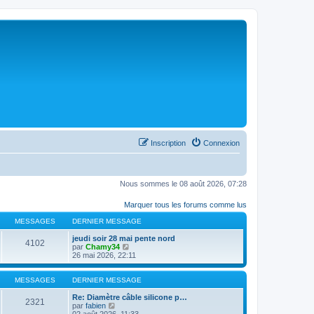
Inscription
Connexion
Nous sommes le 08 août 2026, 07:28
Marquer tous les forums comme lus
MESSAGES
DERNIER MESSAGE
jeudi soir 28 mai pente nord
4102
C
par
Chamy34
o
26 mai 2026, 22:11
n
s
u
MESSAGES
DERNIER MESSAGE
l
t
Re: Diamètre câble silicone p…
2321
C
e
par
fabien
o
r
02 août 2026, 11:33