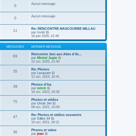
a
m
n
e
s
Aucun message
g
e
0
i
r
u
e
s
e
l
l
s
r
e
t
Aucun message
a
m
d
e
0
g
e
e
r
e
s
r
l
s
n
e
Re: RENCONTRE MASCOURBE MILLAU
11
a
i
C
d
par
Invité
g
e
o
e
16 juin 2026, 22:49
e
r
n
r
m
s
n
e
u
i
MESSAGES
DERNIER MESSAGE
s
l
e
s
t
r
Rencontre Jets aux Ailes d'Al…
69
a
e
m
C
par
Michel Jugie
g
r
e
o
12 oct. 2025, 21:40
e
l
s
n
e
s
s
Re: Photos
35
d
a
u
C
par
Lexazam
e
g
l
o
12 oct. 2024, 10:41
r
e
t
n
n
e
s
Photos d'Isa
39
i
r
u
C
par
mitch
e
l
l
o
16 oct. 2023, 20:30
r
e
t
n
m
d
e
s
Photos et vidéos
e
e
75
r
u
C
par
Uncle Jim
s
r
l
l
o
08 oct. 2022, 10:09
s
n
e
t
n
a
i
d
e
s
Re: Photos et vidéos souvenirs
g
e
e
47
r
u
C
par
Gilles-34
e
r
r
l
l
o
10 oct. 2021, 00:11
m
n
e
t
n
e
i
d
e
s
Photos et video
s
e
e
36
r
u
C
par
jean
s
r
r
l