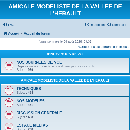
AMICALE MODELISTE DE LA VALLEE DE
L'HERAULT
FAQ
Inscription
Connexion
Accueil
Accueil du forum
Nous sommes le 08 août 2026, 09:37
Marquer tous les forums comme lus
RENDEZ VOUS DE VOL
NOS JOURNEES DE VOL
Organisations et compte rendu de nos journées de vols
Sujets :
939
AMICALE MODELISTE DE LA VALLEE DE L'HERAULT
TECHNIQUES
Sujets :
424
NOS MODELES
Sujets :
451
DISCUSSION GENERALE
Sujets :
458
ESPACE MEDIAS
Sujets :
298