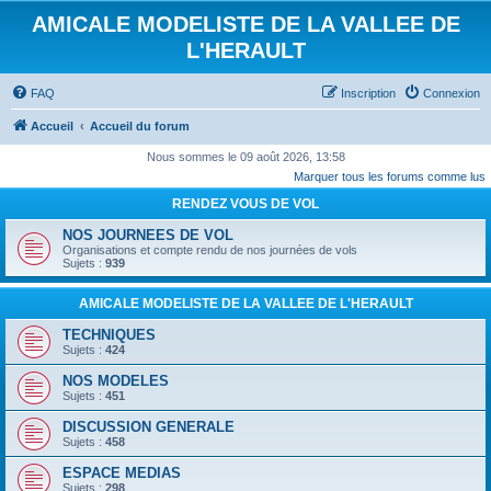
AMICALE MODELISTE DE LA VALLEE DE
L'HERAULT
FAQ
Inscription
Connexion
Accueil
Accueil du forum
Nous sommes le 09 août 2026, 13:58
Marquer tous les forums comme lus
RENDEZ VOUS DE VOL
NOS JOURNEES DE VOL
Organisations et compte rendu de nos journées de vols
Sujets :
939
AMICALE MODELISTE DE LA VALLEE DE L'HERAULT
TECHNIQUES
Sujets :
424
NOS MODELES
Sujets :
451
DISCUSSION GENERALE
Sujets :
458
ESPACE MEDIAS
Sujets :
298