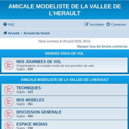
AMICALE MODELISTE DE LA VALLEE DE
L'HERAULT
FAQ
Inscription
Connexion
Accueil
Accueil du forum
Nous sommes le 09 août 2026, 08:01
Marquer tous les forums comme lus
RENDEZ VOUS DE VOL
NOS JOURNEES DE VOL
Organisations et compte rendu de nos journées de vols
Sujets :
939
AMICALE MODELISTE DE LA VALLEE DE L'HERAULT
TECHNIQUES
Sujets :
424
NOS MODELES
Sujets :
451
DISCUSSION GENERALE
Sujets :
458
ESPACE MEDIAS
Sujets :
298