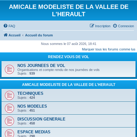
AMICALE MODELISTE DE LA VALLEE DE
L'HERAULT
FAQ
Inscription
Connexion
Accueil
Accueil du forum
Nous sommes le 07 août 2026, 18:41
Marquer tous les forums comme lus
RENDEZ VOUS DE VOL
NOS JOURNEES DE VOL
Organisations et compte rendu de nos journées de vols
Sujets :
939
AMICALE MODELISTE DE LA VALLEE DE L'HERAULT
TECHNIQUES
Sujets :
424
NOS MODELES
Sujets :
451
DISCUSSION GENERALE
Sujets :
458
ESPACE MEDIAS
Sujets :
298