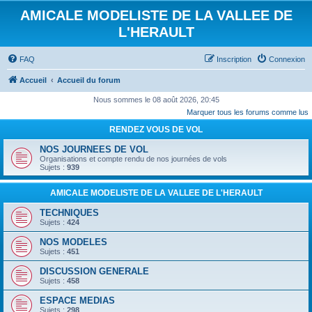
AMICALE MODELISTE DE LA VALLEE DE
L'HERAULT
FAQ
Inscription
Connexion
Accueil
Accueil du forum
Nous sommes le 08 août 2026, 20:45
Marquer tous les forums comme lus
RENDEZ VOUS DE VOL
NOS JOURNEES DE VOL
Organisations et compte rendu de nos journées de vols
Sujets :
939
AMICALE MODELISTE DE LA VALLEE DE L'HERAULT
TECHNIQUES
Sujets :
424
NOS MODELES
Sujets :
451
DISCUSSION GENERALE
Sujets :
458
ESPACE MEDIAS
Sujets :
298