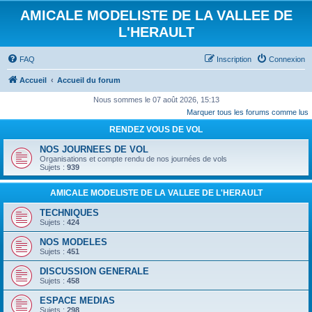
AMICALE MODELISTE DE LA VALLEE DE
L'HERAULT
FAQ
Inscription
Connexion
Accueil
Accueil du forum
Nous sommes le 07 août 2026, 15:13
Marquer tous les forums comme lus
RENDEZ VOUS DE VOL
NOS JOURNEES DE VOL
Organisations et compte rendu de nos journées de vols
Sujets :
939
AMICALE MODELISTE DE LA VALLEE DE L'HERAULT
TECHNIQUES
Sujets :
424
NOS MODELES
Sujets :
451
DISCUSSION GENERALE
Sujets :
458
ESPACE MEDIAS
Sujets :
298