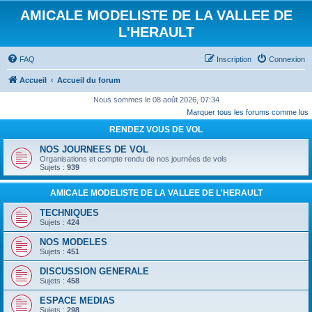
AMICALE MODELISTE DE LA VALLEE DE
L'HERAULT
FAQ
Inscription
Connexion
Accueil
Accueil du forum
Nous sommes le 08 août 2026, 07:34
Marquer tous les forums comme lus
RENDEZ VOUS DE VOL
NOS JOURNEES DE VOL
Organisations et compte rendu de nos journées de vols
Sujets :
939
AMICALE MODELISTE DE LA VALLEE DE L'HERAULT
TECHNIQUES
Sujets :
424
NOS MODELES
Sujets :
451
DISCUSSION GENERALE
Sujets :
458
ESPACE MEDIAS
Sujets :
298