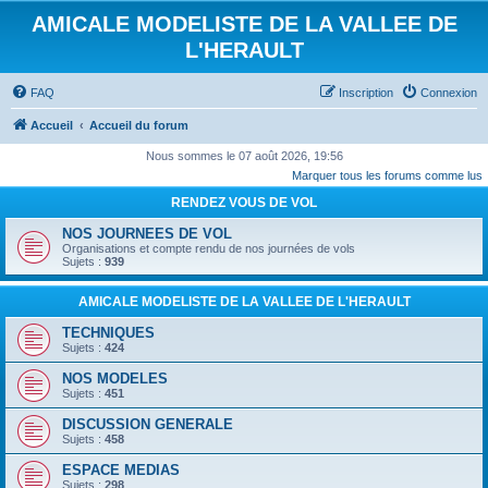
AMICALE MODELISTE DE LA VALLEE DE
L'HERAULT
FAQ
Inscription
Connexion
Accueil
Accueil du forum
Nous sommes le 07 août 2026, 19:56
Marquer tous les forums comme lus
RENDEZ VOUS DE VOL
NOS JOURNEES DE VOL
Organisations et compte rendu de nos journées de vols
Sujets :
939
AMICALE MODELISTE DE LA VALLEE DE L'HERAULT
TECHNIQUES
Sujets :
424
NOS MODELES
Sujets :
451
DISCUSSION GENERALE
Sujets :
458
ESPACE MEDIAS
Sujets :
298