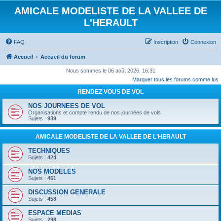
AMICALE MODELISTE DE LA VALLEE DE
L'HERAULT
FAQ
Inscription
Connexion
Accueil
Accueil du forum
Nous sommes le 06 août 2026, 16:31
Marquer tous les forums comme lus
RENDEZ VOUS DE VOL
NOS JOURNEES DE VOL
Organisations et compte rendu de nos journées de vols
Sujets :
939
AMICALE MODELISTE DE LA VALLEE DE L'HERAULT
TECHNIQUES
Sujets :
424
NOS MODELES
Sujets :
451
DISCUSSION GENERALE
Sujets :
458
ESPACE MEDIAS
Sujets :
298