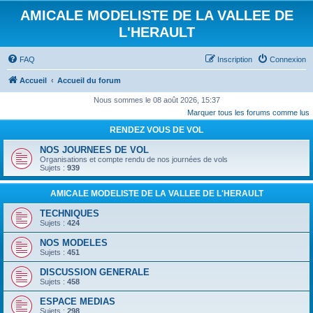
AMICALE MODELISTE DE LA VALLEE DE
L'HERAULT
FAQ
Inscription
Connexion
Accueil
Accueil du forum
Nous sommes le 08 août 2026, 15:37
Marquer tous les forums comme lus
RENDEZ VOUS DE VOL
NOS JOURNEES DE VOL
Organisations et compte rendu de nos journées de vols
Sujets :
939
AMICALE MODELISTE DE LA VALLEE DE L'HERAULT
TECHNIQUES
Sujets :
424
NOS MODELES
Sujets :
451
DISCUSSION GENERALE
Sujets :
458
ESPACE MEDIAS
Sujets :
298