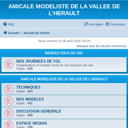
AMICALE MODELISTE DE LA VALLEE DE
L'HERAULT
FAQ
Inscription
Connexion
Accueil
Accueil du forum
Nous sommes le 08 août 2026, 04:29
Marquer tous les forums comme lus
RENDEZ VOUS DE VOL
NOS JOURNEES DE VOL
Organisations et compte rendu de nos journées de vols
Sujets :
939
AMICALE MODELISTE DE LA VALLEE DE L'HERAULT
TECHNIQUES
Sujets :
424
NOS MODELES
Sujets :
451
DISCUSSION GENERALE
Sujets :
458
ESPACE MEDIAS
Sujets :
298