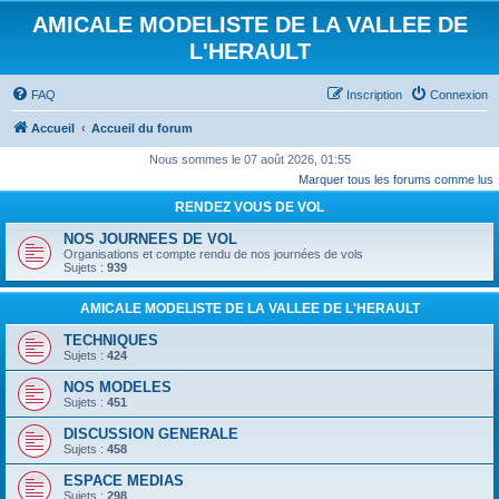
AMICALE MODELISTE DE LA VALLEE DE
L'HERAULT
FAQ
Inscription
Connexion
Accueil
Accueil du forum
Nous sommes le 07 août 2026, 01:55
Marquer tous les forums comme lus
RENDEZ VOUS DE VOL
NOS JOURNEES DE VOL
Organisations et compte rendu de nos journées de vols
Sujets :
939
AMICALE MODELISTE DE LA VALLEE DE L'HERAULT
TECHNIQUES
Sujets :
424
NOS MODELES
Sujets :
451
DISCUSSION GENERALE
Sujets :
458
ESPACE MEDIAS
Sujets :
298