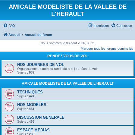
AMICALE MODELISTE DE LA VALLEE DE
L'HERAULT
FAQ
Inscription
Connexion
Accueil
Accueil du forum
Nous sommes le 08 août 2026, 00:31
Marquer tous les forums comme lus
RENDEZ VOUS DE VOL
NOS JOURNEES DE VOL
Organisations et compte rendu de nos journées de vols
Sujets :
939
AMICALE MODELISTE DE LA VALLEE DE L'HERAULT
TECHNIQUES
Sujets :
424
NOS MODELES
Sujets :
451
DISCUSSION GENERALE
Sujets :
458
ESPACE MEDIAS
Sujets :
298